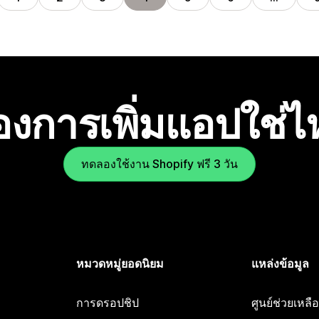
องการเพิ่มแอปใช่
ทดลองใช้งาน Shopify ฟรี 3 วัน
หมวดหมู่ยอดนิยม
แหล่งข้อมูล
การดรอปชิป
ศูนย์ช่วยเหล