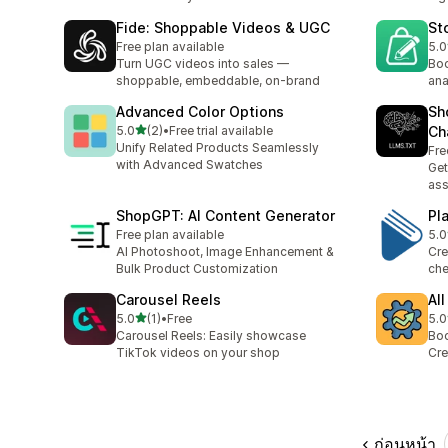
Fide: Shoppable Videos & UGC
St
Free plan available
5.0
ทั้ง
Turn UGC videos into sales —
Boo
shoppable, embeddable, on-brand
ana
Advanced Color Options
Sh
เต็ม 5 ดาว
5.0
(2)
•
Free trial available
Ch
ทั้งหมด 2 รีวิว
Unify Related Products Seamlessly
Fre
with Advanced Swatches
Get
ass
ShopGPT: AI Content Generator
Pl
Free plan available
5.0
ทั้ง
AI Photoshoot, Image Enhancement &
Cre
Bulk Product Customization
che
Carousel Reels
All
เต็ม 5 ดาว
5.0
(1)
•
Free
5.0
ทั้งหมด 1 รีวิว
ทั้ง
Carousel Reels: Easily showcase
Boo
TikTok videos on your shop
Cre
ก่อนหน้า