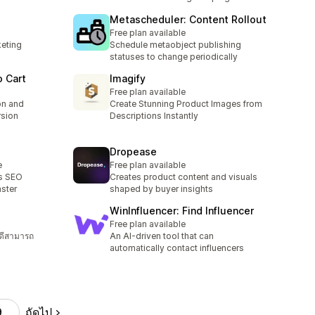
Metascheduler: Content Rollout
Free plan available
keting
Schedule metaobject publishing
statuses to change periodically
o Cart
Imagify
Free plan available
on and
Create Stunning Product Images from
rsion
Descriptions Instantly
Dropease
e
Free plan available
gs SEO
Creates product content and visuals
aster
shaped by buyer insights
WinInfluencer: Find Influencer
Free plan available
งดีสามารถ
An AI-driven tool that can
automatically contact influencers
ถัดไป
9