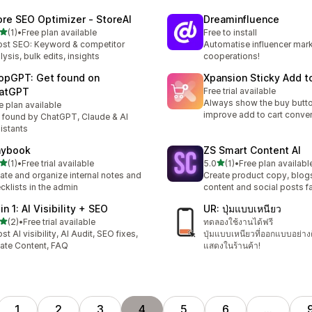
ore SEO Optimizer ‑ StoreAI
Dreaminfluence
เต็ม 5 ดาว
(1)
•
Free plan available
Free to install
หมด 1 รีวิว
st SEO: Keyword & competitor
Automatise influencer mar
lysis, bulk edits, insights
cooperations!
opGPT: Get found on
Xpansion Sticky Add t
atGPT
Free trial available
Always show the buy butt
e plan available
improve add to cart conve
 found by ChatGPT, Claude & AI
istants
aybook
ZS Smart Content AI
เต็ม 5 ดาว
เต็ม 5 ดาว
(1)
•
Free trial available
5.0
(1)
•
Free plan availabl
หมด 1 รีวิว
ทั้งหมด 1 รีวิว
ate and organize internal notes and
Create product copy, blo
cklists in the admin
content and social posts f
 in 1: AI Visibility + SEO
UR: ปุ่มแบบเหนียว
เต็ม 5 ดาว
(2)
•
Free trial available
ทดลองใช้งานได้ฟรี
หมด 2 รีวิว
st AI visibility, AI Audit, SEO fixes,
ปุ่มแบบเหนียวที่ออกแบบอย่า
ate Content, FAQ
แสดงในร้านค้า!
1
2
3
4
5
6
…