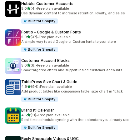
Hubble: Customer Accounts
เต็ม 5 ดาว
5.0
(4)
•
Free plan available
ทั้งหมด 4 รีวิว
Use dynamic content to increase retention, loyalty, and sales.
Built for Shopify
Fontio ‑ Google & Custom Fonts
เต็ม 5 ดาว
5.0
(37)
•
Free plan available
ทั้งหมด 37 รีวิว
A simple way to add Google or Custom fonts to your store
Built for Shopify
Customer Account Blocks
เต็ม 5 ดาว
5.0
(6)
•
Free plan available
ทั้งหมด 6 รีวิว
Show targeted offers and support inside customer accounts
TablePress Size Chart & Guide
เต็ม 5 ดาว
4.9
(94)
•
Free plan available
ทั้งหมด 94 รีวิว
Add product tables like comparison table, size chart in 1click
Built for Shopify
Brand It! Calendar
เต็ม 5 ดาว
4.5
(11)
•
Free plan available
ทั้งหมด 11 รีวิว
Real-time schedule syncing with the calendars you already use
Built for Shopify
Reelv Shoppable Videos & UGC