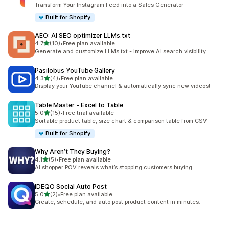
ทั้งหมด 4 รีวิว
Transform Your Instagram Feed into a Sales Generator
Built for Shopify
AEO: AI SEO optimizer LLMs.txt
เต็ม 5 ดาว
4.7
(10)
•
Free plan available
ทั้งหมด 10 รีวิว
Generate and customize LLMs.txt - improve AI search visibility
Pasilobus YouTube Gallery
เต็ม 5 ดาว
4.3
(4)
•
Free plan available
ทั้งหมด 4 รีวิว
Display your YouTube channel & automatically sync new videos!
Table Master ‑ Excel to Table
เต็ม 5 ดาว
5.0
(15)
•
Free trial available
ทั้งหมด 15 รีวิว
Sortable product table, size chart & comparison table from CSV
Built for Shopify
Why Aren’t They Buying?
เต็ม 5 ดาว
4.1
(5)
•
Free plan available
ทั้งหมด 5 รีวิว
AI shopper POV reveals what’s stopping customers buying
IDEQO Social Auto Post
เต็ม 5 ดาว
5.0
(2)
•
Free plan available
ทั้งหมด 2 รีวิว
Create, schedule, and auto post product content in minutes.