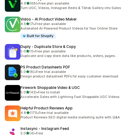
เต็ม 5 ดาว
4.9
(68)
•
Free plan available
ทั้งหมด 68 รีวิว
Turn UGC, Videos, Instagram Reels & Tiktok Gallery into Sales
Vidoo ‑ AI Product Video Maker
เต็ม 5 ดาว
4.5
(7)
•
Free plan available
ทั้งหมด 7 รีวิว
Automated AI-Powered Product Videos for Your Online Store
Built for Shopify
Duply ‑ Duplicate Store & Copy
เต็ม 5 ดาว
5.0
(1)
•
Free plan available
ทั้งหมด 1 รีวิว
Duplicate and copy store data like products, orders, pages...
PS Product Datasheets PDF
เต็ม 5 ดาว
5.0
(8)
•
Free trial available
ทั้งหมด 8 รีวิว
Design product datasheet PDFs for easy customer download
Firework Shoppable Video & UGC
เต็ม 5 ดาว
5.0
(43)
•
Free to install
ทั้งหมด 43 รีวิว
Accelerate Sales with Lightning Fast Shoppable UGC Videos
Helpful Product Reviews App
เต็ม 5 ดาว
4.8
(171)
•
Free trial available
ทั้งหมด 171 รีวิว
Product Reviews SEO digital media marketing suite with Q&A
Instasync ‑ Instagram Feed
เต็ม 5 ดาว
5.0
(4)
•
Free