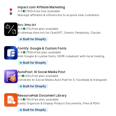
impact.com Affiliate Marketing
เต็ม 5 ดาว
4.5
(193)
•
Free trial available
ทั้งหมด 193 รีวิว
Manage affiliates & influencers to acquire new customers
Arc: llms.txt
เต็ม 5 ดาว
4.6
(71)
•
Free plan available
ทั้งหมด 71 รีวิว
AI sitemap (llms.txt) for ChatGPT, Gemini, Perplexity, Claude
Built for Shopify
Fontify: Google & Custom Fonts
เต็ม 5 ดาว
4.9
(756)
•
Free plan available
ทั้งหมด 756 รีวิว
Add Google & custom fonts, GDPR compliant with local hosting
Built for Shopify
AutoPost: AI Social Media Post
เต็ม 5 ดาว
4.1
(26)
•
Free plan available
ทั้งหมด 26 รีวิว
Generate AI Social Media Auto Post for X, Facebook & Instagram
Built for Shopify
ResourceHub Document Library
เต็ม 5 ดาว
5.0
(19)
•
Free plan available
ทั้งหมด 19 รีวิว
Easily Organize & Display Product Documents, Files & PDFs
Built for Shopify