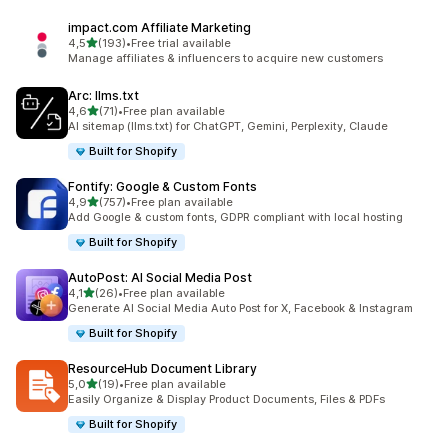
impact.com Affiliate Marketing
5 yıldız üzerinden
4,5
(193)
•
Free trial available
toplam 193 değerlendirme
Manage affiliates & influencers to acquire new customers
Arc: llms.txt
5 yıldız üzerinden
4,6
(71)
•
Free plan available
toplam 71 değerlendirme
AI sitemap (llms.txt) for ChatGPT, Gemini, Perplexity, Claude
Built for Shopify
Fontify: Google & Custom Fonts
5 yıldız üzerinden
4,9
(757)
•
Free plan available
toplam 757 değerlendirme
Add Google & custom fonts, GDPR compliant with local hosting
Built for Shopify
AutoPost: AI Social Media Post
5 yıldız üzerinden
4,1
(26)
•
Free plan available
toplam 26 değerlendirme
Generate AI Social Media Auto Post for X, Facebook & Instagram
Built for Shopify
ResourceHub Document Library
5 yıldız üzerinden
5,0
(19)
•
Free plan available
toplam 19 değerlendirme
Easily Organize & Display Product Documents, Files & PDFs
Built for Shopify