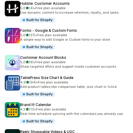
Hubble: Customer Accounts
5 yıldız üzerinden
5,0
(4)
•
Free plan available
toplam 4 değerlendirme
Use dynamic content to increase retention, loyalty, and sales.
Built for Shopify
Fontio ‑ Google & Custom Fonts
5 yıldız üzerinden
5,0
(37)
•
Free plan available
toplam 37 değerlendirme
A simple way to add Google or Custom fonts to your store
Built for Shopify
Customer Account Blocks
5 yıldız üzerinden
5,0
(6)
•
Free plan available
toplam 6 değerlendirme
Show targeted offers and support inside customer accounts
TablePress Size Chart & Guide
5 yıldız üzerinden
4,9
(94)
•
Free plan available
toplam 94 değerlendirme
Add product tables like comparison table, size chart in 1click
Built for Shopify
Brand It! Calendar
5 yıldız üzerinden
4,5
(11)
•
Free plan available
toplam 11 değerlendirme
Real-time schedule syncing with the calendars you already use
Built for Shopify
Reelv Shoppable Videos & UGC