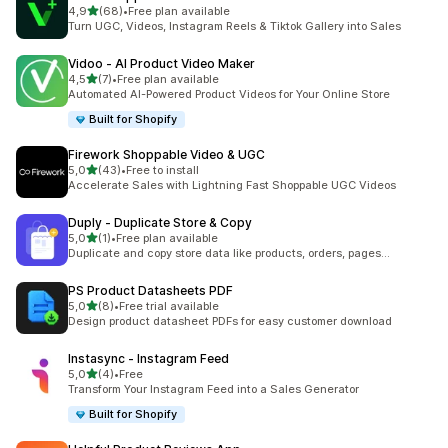
5 yıldız üzerinden
4,9
(68)
•
Free plan available
toplam 68 değerlendirme
Turn UGC, Videos, Instagram Reels & Tiktok Gallery into Sales
Vidoo ‑ AI Product Video Maker
5 yıldız üzerinden
4,5
(7)
•
Free plan available
toplam 7 değerlendirme
Automated AI-Powered Product Videos for Your Online Store
Built for Shopify
Firework Shoppable Video & UGC
5 yıldız üzerinden
5,0
(43)
•
Free to install
toplam 43 değerlendirme
Accelerate Sales with Lightning Fast Shoppable UGC Videos
Duply ‑ Duplicate Store & Copy
5 yıldız üzerinden
5,0
(1)
•
Free plan available
toplam 1 değerlendirme
Duplicate and copy store data like products, orders, pages...
PS Product Datasheets PDF
5 yıldız üzerinden
5,0
(8)
•
Free trial available
toplam 8 değerlendirme
Design product datasheet PDFs for easy customer download
Instasync ‑ Instagram Feed
5 yıldız üzerinden
5,0
(4)
•
Free
toplam 4 değerlendirme
Transform Your Instagram Feed into a Sales Generator
Built for Shopify