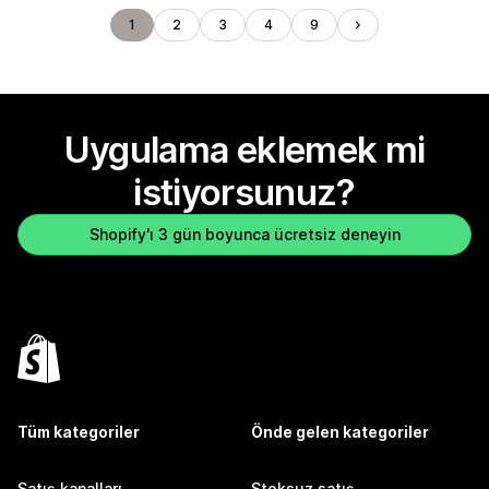
1
2
3
4
9
Uygulama eklemek mi
istiyorsunuz?
Shopify'ı 3 gün boyunca ücretsiz deneyin
Tüm kategoriler
Önde gelen kategoriler
Satış kanalları
Stoksuz satış