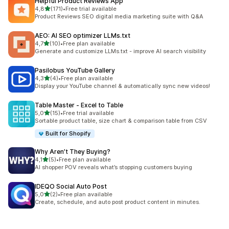
Helpful Product Reviews App
5 yıldız üzerinden
4,8
(171)
•
Free trial available
toplam 171 değerlendirme
Product Reviews SEO digital media marketing suite with Q&A
AEO: AI SEO optimizer LLMs.txt
5 yıldız üzerinden
4,7
(10)
•
Free plan available
toplam 10 değerlendirme
Generate and customize LLMs.txt - improve AI search visibility
Pasilobus YouTube Gallery
5 yıldız üzerinden
4,3
(4)
•
Free plan available
toplam 4 değerlendirme
Display your YouTube channel & automatically sync new videos!
Table Master ‑ Excel to Table
5 yıldız üzerinden
5,0
(15)
•
Free trial available
toplam 15 değerlendirme
Sortable product table, size chart & comparison table from CSV
Built for Shopify
Why Aren’t They Buying?
5 yıldız üzerinden
4,1
(5)
•
Free plan available
toplam 5 değerlendirme
AI shopper POV reveals what’s stopping customers buying
IDEQO Social Auto Post
5 yıldız üzerinden
5,0
(2)
•
Free plan available
toplam 2 değerlendirme
Create, schedule, and auto post product content in minutes.