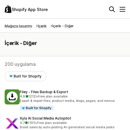
Shopify App Store
Mağaza tasarımı
İçerik
İçerik - Diğer
İçerik - Diğer
200 uygulama
Built for Shopify
Filey ‑ Files Backup & Export
5 yıldız üzerinden
4,8
(212)
•
Free plan available
toplam 212 değerlendirme
Export & import files, product media, blogs, pages, and menus
Built for Shopify
Xyla AI Social Media Autopilot
5 yıldız üzerinden
4,7
(191)
•
Free plan available
toplam 191 değerlendirme
Boost sales by auto-posting AI-generated social media posts