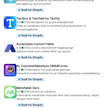
Masserediger produkter og metafelter med forhåndsvisning,
planlægning og fortrydelse
Built for Shopify
Textbox & Textfield by Textify
ud af 5 stjerner
4,8
(133)
•
Mulighed for gratis prøveperiode
133 anmeldelser i alt
Tilføj en tekstboks eller et tekstfelt på produktsiden til
personliggørelse
Built for Shopify
Accentuate Custom Fields
ud af 5 stjerner
4,8
(154)
•
Gratis abonnement tilgængeligt
154 anmeldelser i alt
Optimer butik med unikke felter og layouts.
Built for Shopify
AL CustomerMetaSync SMS&Forms
ud af 5 stjerner
5,0
(7)
•
Mulighed for gratis prøveperiode
7 anmeldelser i alt
Indsaml kundemetafelter for at forbedre personlig markedsføring
Built for Shopify
Metafields Guru
ud af 5 stjerner
5,0
(218)
•
Gratis at installere
218 anmeldelser i alt
Administrer metafelter manuelt eller som massehandling. Import,
eksport med mere
Built for Shopify