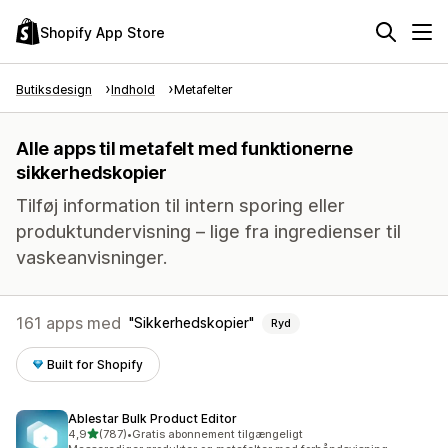
Shopify App Store
Butiksdesign
Indhold
Metafelter
Alle apps til metafelt med funktionerne
sikkerhedskopier
Tilføj information til intern sporing eller
produktundervisning – lige fra ingredienser til
vaskeanvisninger.
161 apps med
Sikkerhedskopier
Ryd
Built for Shopify
Ablestar Bulk Product Editor
ud af 5 stjerner
4,9
(787)
•
Gratis abonnement tilgængeligt
787 anmeldelser i alt