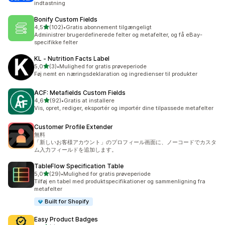
indtastning
Bonify Custom Fields
ud af 5 stjerner
4,5
(102)
•
Gratis abonnement tilgængeligt
102 anmeldelser i alt
Administrer brugerdefinerede felter og metafelter, og få eBay-
specifikke felter
KL ‑ Nutrition Facts Label
ud af 5 stjerner
5,0
(3)
•
Mulighed for gratis prøveperiode
3 anmeldelser i alt
Føj nemt en næringsdeklaration og ingredienser til produkter
ACF: Metafields Custom Fields
ud af 5 stjerner
4,6
(92)
•
Gratis at installere
92 anmeldelser i alt
Vis, opret, rediger, eksportér og importér dine tilpassede metafelter
Customer Profile Extender
無料
「新しいお客様アカウント」のプロフィール画面に、ノーコードでカスタ
ム入力フィールドを追加します。
TableFlow Specification Table
ud af 5 stjerner
5,0
(29)
•
Mulighed for gratis prøveperiode
29 anmeldelser i alt
Tilføj en tabel med produktspecifikationer og sammenligning fra
metafelter
Built for Shopify
Easy Product Badges