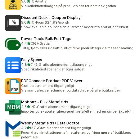
ud af 5 stjerner
5,0
(1)
•
Gratis
1 anmeldelser i alt
Vis kollektionsbadges på produktsider for nem navigation.
Discount Deck ‑ Coupon Display
ud af 5 stjerner
5,0
(1)
•
From $24.99/month
1 anmeldelser i alt
Show available coupons on customer accounts and at checkout
Power Tools Bulk Edit Tags
ud af 5 stjerner
4,4
(36)
•
Gratis
36 anmeldelser i alt
Tilføj, fjern eller udskift hurtigt dine produkttags via massehandling
Easy Specs
ud af 5 stjerner
4,8
(14)
•
Gratis abonnement tilgængeligt
14 anmeldelser i alt
Specifikationstabeller, der øger salget
PDFConnect: Product PDF Viewer
Gratis abonnement tilgængeligt
Vis manualer, vejledninger og datablade på alle butikssider.
Mbbonz ‑ Bulk Metafields
ud af 5 stjerner
4,5
(4)
•
Gratis abonnement tilgængeligt
4 anmeldelser i alt
Importer og eksporter ubesværet metafelter med en simpel Excel-fil
Webify Metafields+Data Doctor
ud af 5 stjerner
4,7
(57)
•
Gratis abonnement tilgængeligt
57 anmeldelser i alt
Forenkl administrationen af metafelter, og frigør mere af butikkens
potentiale