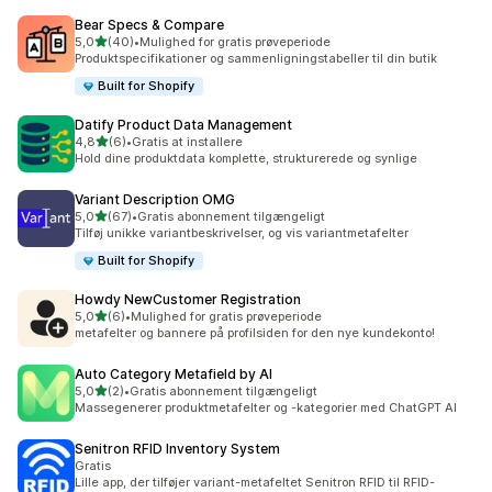
Bear Specs & Compare
ud af 5 stjerner
5,0
(40)
•
Mulighed for gratis prøveperiode
40 anmeldelser i alt
Produktspecifikationer og sammenligningstabeller til din butik
Built for Shopify
Datify Product Data Management
ud af 5 stjerner
4,8
(6)
•
Gratis at installere
6 anmeldelser i alt
Hold dine produktdata komplette, strukturerede og synlige
Variant Description OMG
ud af 5 stjerner
5,0
(67)
•
Gratis abonnement tilgængeligt
67 anmeldelser i alt
Tilføj unikke variantbeskrivelser, og vis variantmetafelter
Built for Shopify
Howdy NewCustomer Registration
ud af 5 stjerner
5,0
(6)
•
Mulighed for gratis prøveperiode
6 anmeldelser i alt
metafelter og bannere på profilsiden for den nye kundekonto!
Auto Category Metafield by AI
ud af 5 stjerner
5,0
(2)
•
Gratis abonnement tilgængeligt
2 anmeldelser i alt
Massegenerer produktmetafelter og -kategorier med ChatGPT AI
Senitron RFID Inventory System
Gratis
Lille app, der tilføjer variant-metafeltet Senitron RFID til RFID-