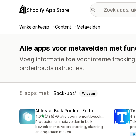
Shopify App Store
Winkelontwerp
Content
Metavelden
Alle apps voor metavelden met fun
Voeg informatie toe voor interne tracking
onderhoudsinstructies.
8 apps met
Back-ups
Wissen
Ablestar Bulk Product Editor
Te
van 5 sterren
4,9
(785)
•
Gratis abonnement beschikbaar
4,8
785 recensies in totaal
130
Producten en metavelden in bulk
Tek
bewerken met voorvertoning, planning
pro
en ongedaan maken