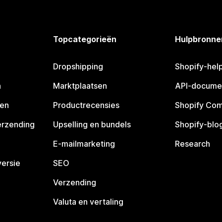
Topcategorieën
Hulpbronne
Dropshipping
Shopify-hel
n
Marktplaatsen
API-docume
pen
Productrecensies
Shopify Co
erzending
Upselling en bundels
Shopify-blo
E-mailmarketing
Research
ersie
SEO
Verzending
Valuta en vertaling