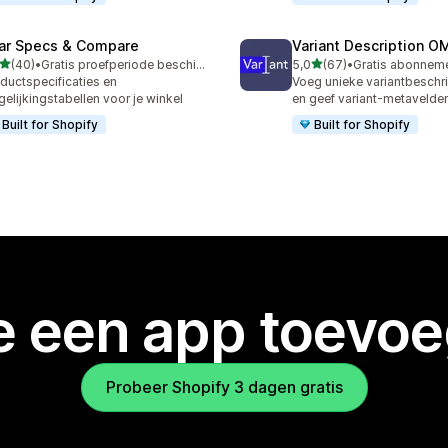
ar Specs & Compare
Variant Description 
van 5 sterren
van 5 sterren
(40)
•
Gratis proefperiode beschikbaar
5,0
(67)
•
recensies in totaal
67 recensies in totaal
ductspecificaties en
Voeg unieke variantbeschri
gelijkingstabellen voor je winkel
en geef variant-metavelde
Built for Shopify
Built for Shopify
je een app toevo
Probeer Shopify 3 dagen gratis