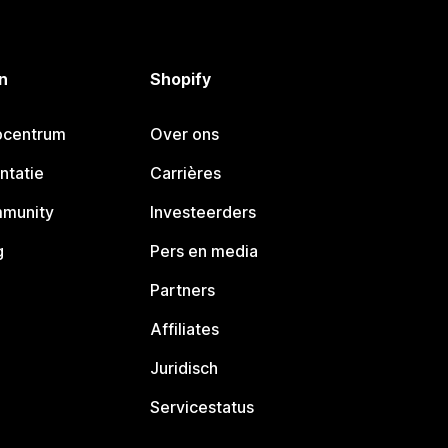
n
Shopify
pcentrum
Over ons
ntatie
Carrières
mmunity
Investeerders
g
Pers en media
Partners
Affiliates
Juridisch
Servicestatus