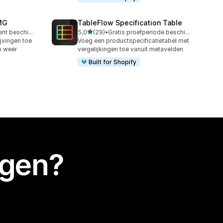
OMG
TableFlow Specification Table
van 5 sterren
Gratis abonnement beschikbaar
5,0
(29)
•
Gratis proefperiode beschikbaar
29 recensies in totaal
jvingen toe
Voeg een productspecificatietabel met
n weer
vergelijkingen toe vanuit metavelden
Built for Shopify
egen?