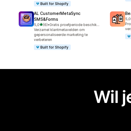
Built for Shopify
AL CustomerMetaSync
Be
SMS&Forms
5,0
40 
Pro
van 5 sterren
5,0
(6)
•
Gratis proefperiode beschikbaar
6 recensies in totaal
ver
Verzamel klantmetavelden om
gepersonaliseerde marketing te
verbeteren
Built for Shopify
Wil 