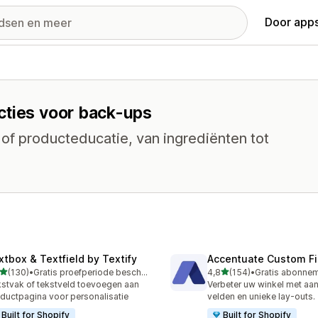
Door apps
cties voor back-ups
 of producteducatie, van ingrediënten tot
xtbox & Textfield by Textify
Accentuate Custom Fi
van 5 sterren
van 5 sterren
(130)
•
Gratis proefperiode beschikbaar
4,8
(154)
•
 recensies in totaal
154 recensies in totaal
stvak of tekstveld toevoegen aan
Verbeter uw winkel met aa
ductpagina voor personalisatie
velden en unieke lay-outs.
Built for Shopify
Built for Shopify