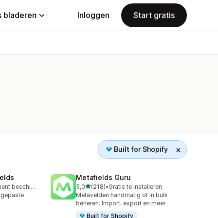
 bladeren
Inloggen
Start gratis
Built for Shopify
elds
Metafields Guru
van 5 sterren
Gratis abonnement beschikbaar
5,0
(218)
•
Gratis te installeren
218 recensies in totaal
ngepaste
Metavelden handmatig of in bulk
beheren. Import, export en meer
Built for Shopify