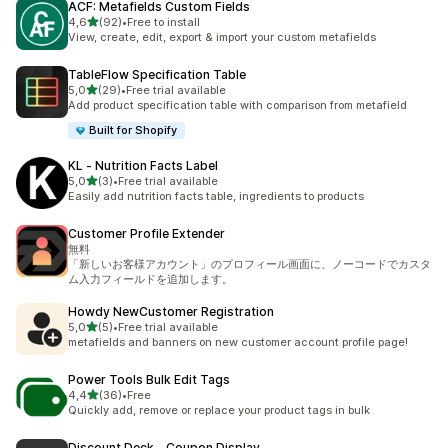
ACF: Metafields Custom Fields
z 5 hvězd
4,6
(92)
•
Free to install
Celkový počet recenzí: 92
View, create, edit, export & import your custom metafields
TableFlow Specification Table
z 5 hvězd
5,0
(29)
•
Free trial available
Celkový počet recenzí: 29
Add product specification table with comparison from metafield
Built for Shopify
KL ‑ Nutrition Facts Label
z 5 hvězd
5,0
(3)
•
Free trial available
Celkový počet recenzí: 3
Easily add nutrition facts table, ingredients to products
Customer Profile Extender
無料
「新しいお客様アカウント」のプロフィール画面に、ノーコードでカスタ
ム入力フィールドを追加します。
Howdy NewCustomer Registration
z 5 hvězd
5,0
(5)
•
Free trial available
Celkový počet recenzí: 5
metafields and banners on new customer account profile page!
Power Tools Bulk Edit Tags
z 5 hvězd
4,4
(36)
•
Free
Celkový počet recenzí: 36
Quickly add, remove or replace your product tags in bulk
Discount Deck ‑ Coupon Display