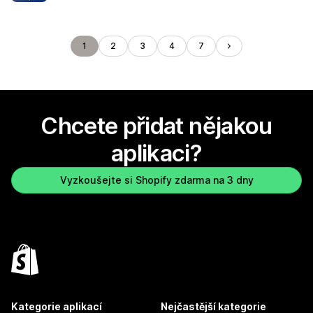
1
2
3
4
7
Chcete přidat nějakou
aplikaci?
Vyzkoušejte si Shopify zdarma na 3 dny
Kategorie aplikací
Nejčastější kategorie