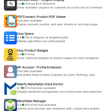
z 5 hvězd
5,0
(1)
•
From $24.99/month
Celkový počet recenzí: 1
Show available coupons on customer accounts and at checkout
PDFConnect: Product PDF Viewer
Free plan available
Display manuals, guides, and spec sheets on any store page.
Easy Specs
z 5 hvězd
4,8
(14)
•
K dispozici je bezplatný plán
Celkový počet recenzí: 14
Tabulky specifikací pro vyšší prodeje
Easy Product Badges
z 5 hvězd
5,0
(1)
•
Free
Celkový počet recenzí: 1
Show collection badges on product pages for easy navigation.
MF Account : Profile Extension
Free plan available
Add profile fields to New Customer Account. Birthday, size....
Webify Metafields+Data Doctor
z 5 hvězd
4,7
(57)
•
Free plan available
Celkový počet recenzí: 57
Simplify metafield management and unlock more store potential
Metafields Manager
z 5 hvězd
4,9
(65)
•
Free trial available
Celkový počet recenzí: 65
Improve and maintain your storefront with custom data models.