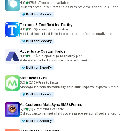
z 5 hvězd
4,9
(785)
•
Free plan available
Celkový počet recenzí: 785
Bulk edit products & metafields with preview, schedule & undo
Built for Shopify
Textbox & Textfield by Textify
z 5 hvězd
4,8
(130)
•
Free trial available
Celkový počet recenzí: 130
Add text box or text field to product page for personalization
Built for Shopify
Accentuate Custom Fields
z 5 hvězd
4,8
(154)
•
K dispozici je bezplatný plán
Celkový počet recenzí: 154
Vylepšete obchod vlastními poli a rozloženími.
Built for Shopify
Metafields Guru
z 5 hvězd
5,0
(218)
•
Free to install
Celkový počet recenzí: 218
Manage metafields manually or in bulk. Imports, exports & more
Built for Shopify
AL CustomerMetaSync SMS&Forms
z 5 hvězd
5,0
(6)
•
Free trial available
Celkový počet recenzí: 6
Collect customer metafields to enhance personalized marketing
Built for Shopify