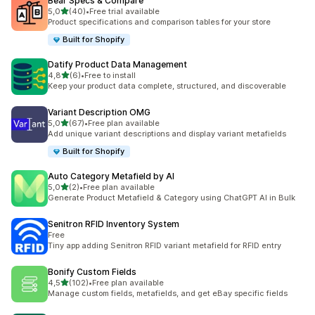
Bear Specs & Compare
z 5 hvězd
5,0
(40)
•
Free trial available
Celkový počet recenzí: 40
Product specifications and comparison tables for your store
Built for Shopify
Datify Product Data Management
z 5 hvězd
4,8
(6)
•
Free to install
Celkový počet recenzí: 6
Keep your product data complete, structured, and discoverable
Variant Description OMG
z 5 hvězd
5,0
(67)
•
Free plan available
Celkový počet recenzí: 67
Add unique variant descriptions and display variant metafields
Built for Shopify
Auto Category Metafield by AI
z 5 hvězd
5,0
(2)
•
Free plan available
Celkový počet recenzí: 2
Generate Product Metafield & Category using ChatGPT AI in Bulk
Senitron RFID Inventory System
Free
Tiny app adding Senitron RFID variant metafield for RFID entry
Bonify Custom Fields
z 5 hvězd
4,5
(102)
•
Free plan available
Celkový počet recenzí: 102
Manage custom fields, metafields, and get eBay specific fields