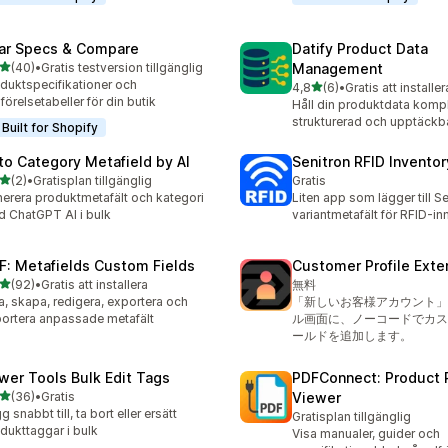
ar Specs & Compare
Datify Product Data
av 5 stjärnor
(40)
•
Gratis testversion tillgänglig
Management
recensioner totalt
duktspecifikationer och
av 5 stjärnor
4,8
(6)
•
Gratis att installer
6 recensioner totalt
förelsetabeller för din butik
Håll din produktdata kompl
strukturerad och upptäckb
Built for Shopify
to Category Metafield by AI
Senitron RFID Invento
av 5 stjärnor
(2)
•
Gratisplan tillgänglig
Gratis
ecensioner totalt
erera produktmetafält och kategori
Liten app som lägger till S
 ChatGPT AI i bulk
variantmetafält för RFID-i
F: Metafields Custom Fields
Customer Profile Exte
av 5 stjärnor
(92)
•
Gratis att installera
無料
recensioner totalt
a, skapa, redigera, exportera och
「新しいお客様アカウント」
ortera anpassade metafält
ル画面に、ノーコードでカス
ールドを追加します。
wer Tools Bulk Edit Tags
PDFConnect: Product 
av 5 stjärnor
(36)
•
Gratis
Viewer
recensioner totalt
g snabbt till, ta bort eller ersätt
Gratisplan tillgänglig
dukttaggar i bulk
Visa manualer, guider och