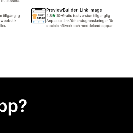
i butikssida.
PreviewBuilder: Link Image
av 5 stjärnor
n tillgänglig
4,8
(6)
•
Gratis testversion tillgänglig
6 recensioner totalt
n webbutik
Anpassa länkförhandsgranskningar för
ler.
sociala nätverk och meddelandeappar
app?