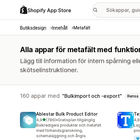
Shopify App Store
Butiksdesign
Innehåll
Metafält
Alla appar för metafält med funktio
Lägg till information för intern spårning el
skötselinstruktioner.
160 appar med
Bulkimport och -export
Rensa
Ablestar Bulk Product Editor
Te
av 5 stjärnor
4,9
(786)
•
Gratisplan tillgänglig
4,8
786 recensioner totalt
132
Bulkredigera produkter och metafält
Läg
med förhandsgranskning,
pro
schemaläggning och ångra