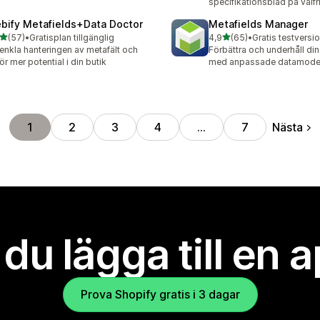
specifikationsblad på valfr
bify Metafields+Data Doctor
Metafields Manager
av 5 stjärnor
av 5 stjärnor
(57)
•
Gratisplan tillgänglig
4,9
(65)
•
Gratis testversio
recensioner totalt
65 recensioner totalt
enkla hanteringen av metafält och
Förbättra och underhåll di
gör mer potential i din butik
med anpassade datamodel
Nästa
1
2
3
4
…
7
l du lägga till en 
Prova Shopify gratis i 3 dagar