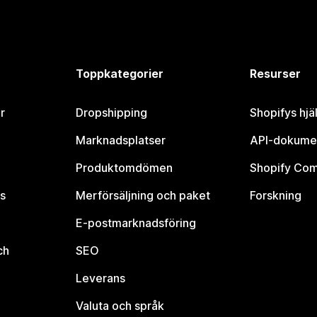
Toppkategorier
Resurser
r
Dropshipping
Shopifys hjä
Marknadsplatser
API-dokume
Produktomdömen
Shopify Co
s
Merförsäljning och paket
Forskning
E-postmarknadsföring
ch
SEO
Leverans
Valuta och språk