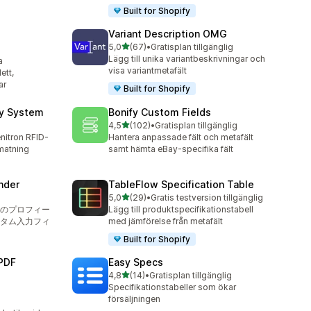
Built for Shopify
Variant Description OMG
av 5 stjärnor
5,0
(67)
•
Gratisplan tillgänglig
67 recensioner totalt
Lägg till unika variantbeskrivningar och
a
visa variantmetafält
ett,
ar
Built for Shopify
ry System
Bonify Custom Fields
av 5 stjärnor
4,5
(102)
•
Gratisplan tillgänglig
102 recensioner totalt
enitron RFID-
Hantera anpassade fält och metafält
nmatning
samt hämta eBay-specifika fält
nder
TableFlow Specification Table
av 5 stjärnor
5,0
(29)
•
Gratis testversion tillgänglig
29 recensioner totalt
のプロフィー
Lägg till produktspecifikationstabell
タム入力フィ
med jämförelse från metafält
Built for Shopify
PDF
Easy Specs
av 5 stjärnor
4,8
(14)
•
Gratisplan tillgänglig
14 recensioner totalt
Specifikationstabeller som ökar
försäljningen