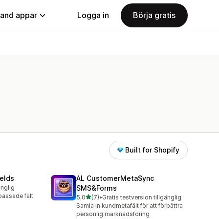
land appar
Logga in
Börja gratis
Built for Shopify
elds
AL CustomerMetaSync
änglig
SMS&Forms
passade fält
av 5 stjärnor
5,0
(7)
•
Gratis testversion tillgänglig
7 recensioner totalt
Samla in kundmetafält för att förbättra
personlig marknadsföring