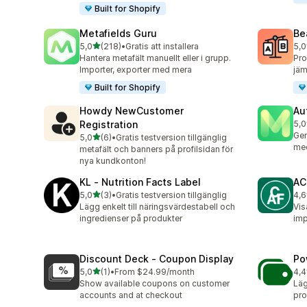
Built for Shopify
Metafields Guru
Be
av 5 stjärnor
5,0
(218)
•
Gratis att installera
5,0
218 recensioner totalt
40 
Hantera metafält manuellt eller i grupp.
Pro
Importer, exporter med mera
jäm
Built for Shopify
Howdy NewCustomer
Au
Registration
5,0
2 r
Gen
av 5 stjärnor
5,0
(6)
•
Gratis testversion tillgänglig
6 recensioner totalt
med
metafält och banners på profilsidan för
nya kundkonton!
KL ‑ Nutrition Facts Label
AC
av 5 stjärnor
5,0
(3)
•
Gratis testversion tillgänglig
4,6
3 recensioner totalt
92 
Lägg enkelt till näringsvärdestabell och
Vis
ingredienser på produkter
imp
Discount Deck ‑ Coupon Display
Po
av 5 stjärnor
5,0
(1)
•
From $24.99/month
4,4
1 recensioner totalt
36 
Show available coupons on customer
Läg
accounts and at checkout
pro