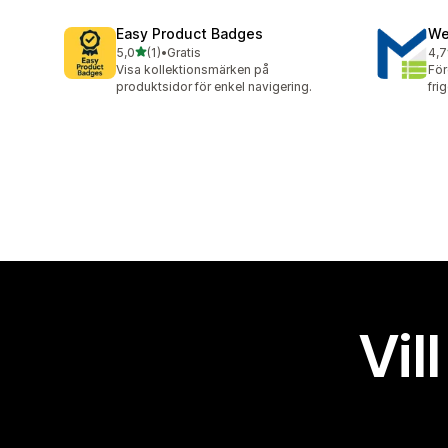
Easy Product Badges
We
av 5 stjärnor
5,0
(1)
•
Gratis
4,7
1 recensioner totalt
57 
Visa kollektionsmärken på
För
produktsidor för enkel navigering.
fri
Vil