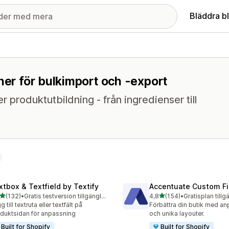
Bläddra b
ner för bulkimport och -export
ler produktutbildning - från ingredienser till
xtbox & Textfield by Textify
Accentuate Custom Fi
av 5 stjärnor
av 5 stjärnor
(132)
•
Gratis testversion tillgänglig
4,8
(154)
•
Gratisplan tillg
 recensioner totalt
154 recensioner totalt
g till textruta eller textfält på
Förbättra din butik med an
duktsidan för anpassning
och unika layouter.
Built for Shopify
Built for Shopify