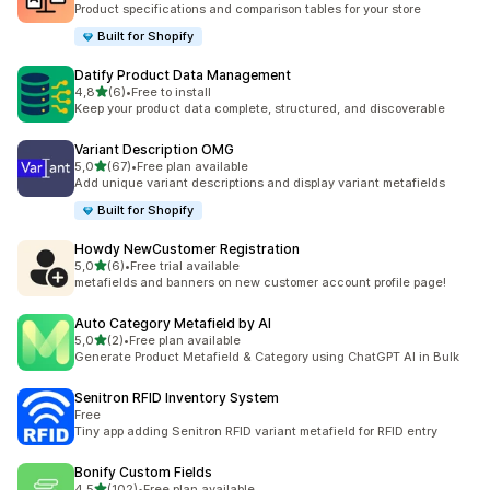
Product specifications and comparison tables for your store
Built for Shopify
Datify Product Data Management
av 5 stjerner
4,8
(6)
•
Free to install
Totalt 6 omtaler
Keep your product data complete, structured, and discoverable
Variant Description OMG
av 5 stjerner
5,0
(67)
•
Free plan available
Totalt 67 omtaler
Add unique variant descriptions and display variant metafields
Built for Shopify
Howdy NewCustomer Registration
av 5 stjerner
5,0
(6)
•
Free trial available
Totalt 6 omtaler
metafields and banners on new customer account profile page!
Auto Category Metafield by AI
av 5 stjerner
5,0
(2)
•
Free plan available
Totalt 2 omtaler
Generate Product Metafield & Category using ChatGPT AI in Bulk
Senitron RFID Inventory System
Free
Tiny app adding Senitron RFID variant metafield for RFID entry
Bonify Custom Fields
av 5 stjerner
4,5
(102)
•
Free plan available