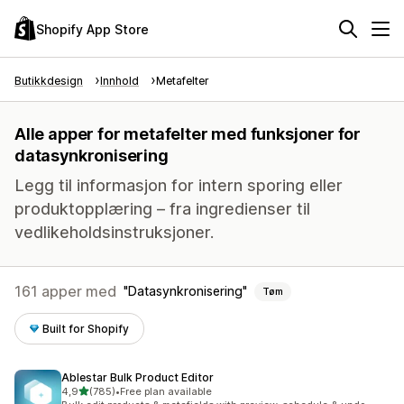
Shopify App Store
Butikkdesign
Innhold
Metafelter
Alle apper for metafelter med funksjoner for
datasynkronisering
Legg til informasjon for intern sporing eller
produktopplæring – fra ingredienser til
vedlikeholdsinstruksjoner.
161 apper med
Datasynkronisering
Tøm
Built for Shopify
Ablestar Bulk Product Editor
av 5 stjerner
4,9
(785)
•
Free plan available
Totalt 785 omtaler