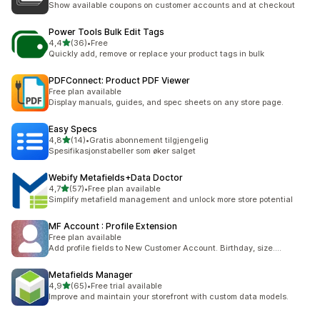
Show available coupons on customer accounts and at checkout
Power Tools Bulk Edit Tags
av 5 stjerner
4,4
(36)
•
Free
Totalt 36 omtaler
Quickly add, remove or replace your product tags in bulk
PDFConnect: Product PDF Viewer
Free plan available
Display manuals, guides, and spec sheets on any store page.
Easy Specs
av 5 stjerner
4,8
(14)
•
Gratis abonnement tilgjengelig
Totalt 14 omtaler
Spesifikasjonstabeller som øker salget
Webify Metafields+Data Doctor
av 5 stjerner
4,7
(57)
•
Free plan available
Totalt 57 omtaler
Simplify metafield management and unlock more store potential
MF Account : Profile Extension
Free plan available
Add profile fields to New Customer Account. Birthday, size....
Metafields Manager
av 5 stjerner
4,9
(65)
•
Free trial available
Totalt 65 omtaler
Improve and maintain your storefront with custom data models.