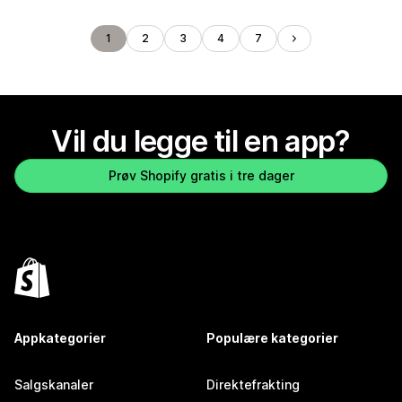
1
2
3
4
7
Vil du legge til en app?
Prøv Shopify gratis i tre dager
Appkategorier
Populære kategorier
Salgskanaler
Direktefrakting