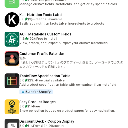
Totalt 102 omtaler
Manage custom fields, metafields, and get eBay specific fields
KL ‑ Nutrition Facts Label
av 5 stjerner
5,0
(3)
•
Free trial available
Totalt 3 omtaler
Easily add nutrition facts table, ingredients to products
ACF: Metafields Custom Fields
av 5 stjerner
4,6
(92)
•
Free to install
Totalt 92 omtaler
View, create, edit, export & import your custom metafields
Customer Profile Extender
無料
「新しいお客様アカウント」のプロフィール画面に、ノーコードでカスタ
ム入力フィールドを追加します。
TableFlow Specification Table
av 5 stjerner
5,0
(29)
•
Free trial available
Totalt 29 omtaler
Add product specification table with comparison from metafield
Built for Shopify
Easy Product Badges
av 5 stjerner
5,0
(1)
•
Free
Totalt 1 omtaler
Show collection badges on product pages for easy navigation.
Discount Deck ‑ Coupon Display
av 5 stjerner
5,0
(1)
•
From $24.99/month
Totalt 1 omtaler