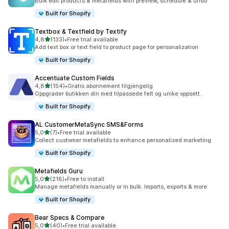
Bulk edit products & metafields with preview, schedule & undo
Built for Shopify
Textbox & Textfield by Textify
av 5 stjerner
4,8
(133)
•
Free trial available
Totalt 133 omtaler
Add text box or text field to product page for personalization
Built for Shopify
Accentuate Custom Fields
av 5 stjerner
4,8
(154)
•
Gratis abonnement tilgjengelig
Totalt 154 omtaler
Oppgrader butikken din med tilpassede felt og unike oppsett.
Built for Shopify
AL CustomerMetaSync SMS&Forms
av 5 stjerner
5,0
(7)
•
Free trial available
Totalt 7 omtaler
Collect customer metafields to enhance personalized marketing
Built for Shopify
Metafields Guru
av 5 stjerner
5,0
(218)
•
Free to install
Totalt 218 omtaler
Manage metafields manually or in bulk. Imports, exports & more
Built for Shopify
Bear Specs & Compare
av 5 stjerner
5,0
(40)
•
Free trial available
Totalt 40 omtaler