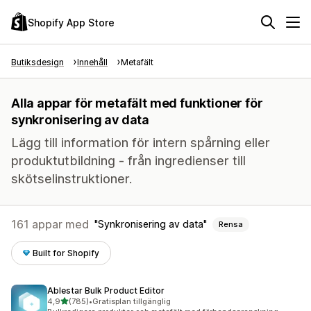
Shopify App Store
Butiksdesign
Innehåll
Metafält
Alla appar för metafält med funktioner för
synkronisering av data
Lägg till information för intern spårning eller
produktutbildning - från ingredienser till
skötselinstruktioner.
161 appar med
Synkronisering av data
Rensa
Built for Shopify
Ablestar Bulk Product Editor
av 5 stjärnor
4,9
(785)
•
Gratisplan tillgänglig
785 recensioner totalt