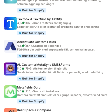
Bulkredigera produkter och metafält med förhandsgranskning,
schemaläggning och ångra
Built for Shopify
Textbox & Textfield by Textify
av 5 stjärnor
4,8
(132)
•
Gratis testversion tillgänglig
132 recensioner totalt
Lägg till textruta eller textfält på produktsidan för anpassning
Built for Shopify
Accentuate Custom Fields
av 5 stjärnor
4,8
(154)
•
Gratisplan tillgänglig
154 recensioner totalt
Förbättra din butik med anpassade fält och unika layouter.
Built for Shopify
AL CustomerMetaSync SMS&Forms
av 5 stjärnor
5,0
(7)
•
Gratis testversion tillgänglig
7 recensioner totalt
Samla in kundmetafält för att förbättra personlig marknadsföring
Built for Shopify
Metafields Guru
av 5 stjärnor
5,0
(218)
•
Gratis att installera
218 recensioner totalt
Hantera metafält manuellt eller i grupp. Importer, exporter med mera
Built for Shopify
Bear Specs & Compare