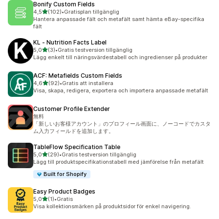
Bonify Custom Fields
av 5 stjärnor
4,5
(102)
•
Gratisplan tillgänglig
102 recensioner totalt
Hantera anpassade fält och metafält samt hämta eBay-specifika
fält
KL ‑ Nutrition Facts Label
av 5 stjärnor
5,0
(3)
•
Gratis testversion tillgänglig
3 recensioner totalt
Lägg enkelt till näringsvärdestabell och ingredienser på produkter
ACF: Metafields Custom Fields
av 5 stjärnor
4,6
(92)
•
Gratis att installera
92 recensioner totalt
Visa, skapa, redigera, exportera och importera anpassade metafält
Customer Profile Extender
無料
「新しいお客様アカウント」のプロフィール画面に、ノーコードでカスタ
ム入力フィールドを追加します。
TableFlow Specification Table
av 5 stjärnor
5,0
(29)
•
Gratis testversion tillgänglig
29 recensioner totalt
Lägg till produktspecifikationstabell med jämförelse från metafält
Built for Shopify
Easy Product Badges
av 5 stjärnor
5,0
(1)
•
Gratis
1 recensioner totalt
Visa kollektionsmärken på produktsidor för enkel navigering.