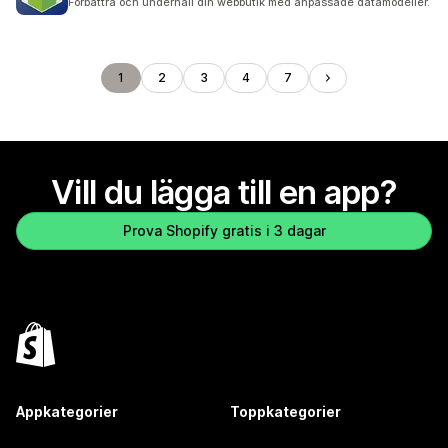
Förbättra och underhåll din webbutik med anpassade datamodeller.
1
2
3
4
7
Vill du lägga till en app?
Prova Shopify gratis i 3 dagar
Appkategorier
Toppkategorier