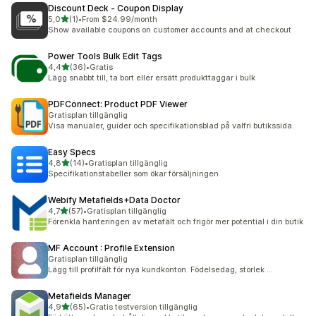
Discount Deck ‑ Coupon Display
av 5 stjärnor
5,0
(1)
•
From $24.99/month
1 recensioner totalt
Show available coupons on customer accounts and at checkout
Power Tools Bulk Edit Tags
av 5 stjärnor
4,4
(36)
•
Gratis
36 recensioner totalt
Lägg snabbt till, ta bort eller ersätt produkttaggar i bulk
PDFConnect: Product PDF Viewer
Gratisplan tillgänglig
Visa manualer, guider och specifikationsblad på valfri butikssida.
Easy Specs
av 5 stjärnor
4,8
(14)
•
Gratisplan tillgänglig
14 recensioner totalt
Specifikationstabeller som ökar försäljningen
Webify Metafields+Data Doctor
av 5 stjärnor
4,7
(57)
•
Gratisplan tillgänglig
57 recensioner totalt
Förenkla hanteringen av metafält och frigör mer potential i din butik
MF Account : Profile Extension
Gratisplan tillgänglig
Lägg till profilfält för nya kundkonton. Födelsedag, storlek ...
Metafields Manager
av 5 stjärnor
4,9
(65)
•
Gratis testversion tillgänglig
65 recensioner totalt