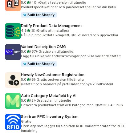
av 5 stjärnor
5,0
(40)
•
Gratis testversion tillgänglig
40 recensioner totalt
Produktspecifikationer och jämförelsetabeller för din butik
Built for Shopify
Datify Product Data Management
av 5 stjärnor
4,8
(6)
•
Gratis att installera
6 recensioner totalt
Håll din produktdata komplett, strukturerad och upptäckbar
Variant Description OMG
av 5 stjärnor
5,0
(67)
•
Gratisplan tillgänglig
67 recensioner totalt
Lägg till unika variantbeskrivningar och visa variantmetafält
Built for Shopify
Howdy NewCustomer Registration
av 5 stjärnor
5,0
(6)
•
Gratis testversion tillgänglig
6 recensioner totalt
metafält och banners på profilsidan för nya kundkonton!
Auto Category Metafield by AI
av 5 stjärnor
5,0
(2)
•
Gratisplan tillgänglig
2 recensioner totalt
Generera produktmetafält och kategori med ChatGPT AI i bulk
Senitron RFID Inventory System
Gratis
Liten app som lägger till Senitron RFID-variantmetafält för RFID-
inmatning