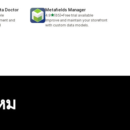
ta Doctor
Metafields Manager
เต็ม 5 ดาว
ble
4.9
(65)
•
Free trial available
ทั้งหมด 65 รีวิว
ement and
Improve and maintain your storefront
l
with custom data models.
ไหม