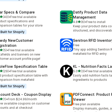
ar Specs & Compare
Datify Product Data
เต็ม 5 ดาว
(40)
•
Free trial available
Management
หมด 40 รีวิว
duct specifications and
เต็ม 5 ดาว
4.8
(6)
•
Free to install
ทั้งหมด 6 รีวิว
parison tables for your store
Keep your product data co
structured, and discoverab
Built for Shopify
wdy NewCustomer
Senitron RFID Invento
gistration
Free
Tiny app adding Senitron R
เต็ม 5 ดาว
(5)
•
Free trial available
หมด 5 รีวิว
metafield for RFID entry
afields and banners on new
tomer account profile page!
bleFlow Specification Table
KL ‑ Nutrition Facts L
เต็ม 5 ดาว
เต็ม 5 ดาว
(29)
•
Free trial available
5.0
(3)
•
Free trial availabl
หมด 29 รีวิว
ทั้งหมด 3 รีวิว
 product specification table with
Easily add nutrition facts ta
parison from metafield
ingredients to products
Built for Shopify
scount Deck ‑ Coupon Display
PDFConnect: Product 
เต็ม 5 ดาว
(1)
•
From $24.99/month
Viewer
หมด 1 รีวิว
w available coupons on customer
Free plan available
ounts and at checkout
Display manuals, guides, 