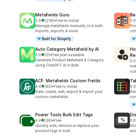
Metafields Guru
Be
เต็ม 5 ดาว
5.0
(218)
•
Free to install
5.0
ทั้งหมด 218 รีวิว
ทั้ง
Manage metafields manually or in bulk.
Pro
Imports, exports & more
com
Built for Shopify
Auto Category Metafield by AI
Ho
เต็ม 5 ดาว
5.0
(2)
•
Free plan available
Re
ทั้งหมด 2 รีวิว
Generate Product Metafield & Category
5.0
ทั้ง
using ChatGPT AI in Bulk
met
cus
ACF: Metafields Custom Fields
Ta
เต็ม 5 ดาว
4.6
(92)
•
Free to install
5.0
ทั้งหมด 92 รีวิว
ทั้ง
View, create, edit, export & import your
Add
custom metafields
com
Power Tools Bulk Edit Tags
Di
เต็ม 5 ดาว
4.4
(36)
•
Free
5.0
ทั้งหมด 36 รีวิว
ทั้ง
Quickly add, remove or replace your
Sho
product tags in bulk
acc