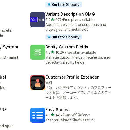
Built for Shopify
Variant Description OMG
เต็ม 5 ดาว
5.0
(67)
•
Free plan available
ทั้งหมด 67 รีวิว
Add unique variant descriptions and
display variant metafields
mplete,
le
Built for Shopify
ry System
Bonify Custom Fields
เต็ม 5 ดาว
4.5
(102)
•
Free plan available
ทั้งหมด 102 รีวิว
FID variant
Manage custom fields, metafields, and
get eBay specific fields
abel
Customer Profile Extender
e
無料
ble,
「新しいお客様アカウント」のプロフィー
ル画面に、ノーコードでカスタム入力フィ
ールドを追加します。
PDF
Easy Specs
เต็ม 5 ดาว
4.8
(14)
•
มีแผนฟรีให้บริการ
ทั้งหมด 14 รีวิว
ตารางสเปกสินค้าเพื่อเพิ่มยอดขาย
and spec