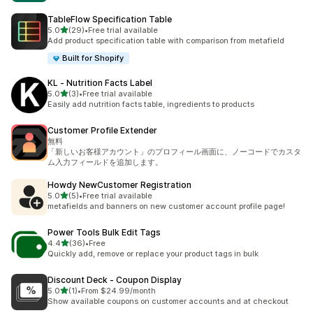
TableFlow Specification Table
เต็ม 5 ดาว
5.0
(29)
•
Free trial available
ทั้งหมด 29 รีวิว
Add product specification table with comparison from metafield
Built for Shopify
KL ‑ Nutrition Facts Label
เต็ม 5 ดาว
5.0
(3)
•
Free trial available
ทั้งหมด 3 รีวิว
Easily add nutrition facts table, ingredients to products
Customer Profile Extender
無料
「新しいお客様アカウント」のプロフィール画面に、ノーコードでカスタ
ム入力フィールドを追加します。
Howdy NewCustomer Registration
เต็ม 5 ดาว
5.0
(5)
•
Free trial available
ทั้งหมด 5 รีวิว
metafields and banners on new customer account profile page!
Power Tools Bulk Edit Tags
เต็ม 5 ดาว
4.4
(36)
•
Free
ทั้งหมด 36 รีวิว
Quickly add, remove or replace your product tags in bulk
Discount Deck ‑ Coupon Display
เต็ม 5 ดาว
5.0
(1)
•
From $24.99/month
ทั้งหมด 1 รีวิว
Show available coupons on customer accounts and at checkout