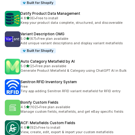
Built for Shopify
Datify Product Data Management
เต็ม 5 ดาว
4.8
(6)
•
Free to install
ทั้งหมด 6 รีวิว
Keep your product data complete, structured, and discoverable
Variant Description OMG
เต็ม 5 ดาว
5.0
(67)
•
Free plan available
ทั้งหมด 67 รีวิว
Add unique variant descriptions and display variant metafields
Built for Shopify
Auto Category Metafield by AI
เต็ม 5 ดาว
5.0
(2)
•
Free plan available
ทั้งหมด 2 รีวิว
Generate Product Metafield & Category using ChatGPT AI in Bulk
Senitron RFID Inventory System
Free
Tiny app adding Senitron RFID variant metafield for RFID entry
Bonify Custom Fields
เต็ม 5 ดาว
4.5
(102)
•
Free plan available
ทั้งหมด 102 รีวิว
Manage custom fields, metafields, and get eBay specific fields
ACF: Metafields Custom Fields
เต็ม 5 ดาว
4.6
(92)
•
Free to install
ทั้งหมด 92 รีวิว
View, create, edit, export & import your custom metafields