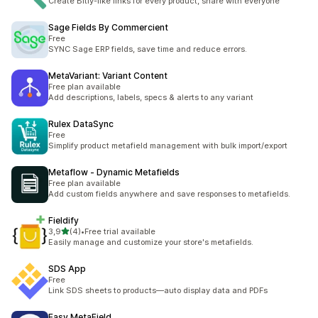
Create Bitly-like links for every product, share with everyone
Sage Fields By Commercient
Free
SYNC Sage ERP fields, save time and reduce errors.
MetaVariant: Variant Content
Free plan available
Add descriptions, labels, specs & alerts to any variant
Rulex DataSync
Free
Simplify product metafield management with bulk import/export
Metaflow ‑ Dynamic Metafields
Free plan available
Add custom fields anywhere and save responses to metafields.
Fieldify
na 5 gwiazdek
3,9
(4)
•
Free trial available
Łączna liczba recenzji: 4
Easily manage and customize your store's metafields.
SDS App
Free
Link SDS sheets to products—auto display data and PDFs
Easy MetaField