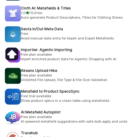
Cloth AI: Metafields & Titles
na 5 gwiazdek
1,0
(1)
•
Free
Łączna liczba recenzji: 1
Auto-generate Product Descriptions, Titles for Clothing Stores
Seota In/Out Meta Data
Free
Avoid manual data entry for Import and Export Metafields
Importier: Agentic Importing
Free plan available
Import enriched product data for Agentic Shopping with AI.
Akeans Upload Hike
Free plan available
Unlimited File Upload, File Type & File Size Validation
Metafield to Product SpecsSync
Free trial available
Show product specs in a clean table using metafields.
AI Metafield Autopilot
Free plan available
AI-powered metafield suggestions with safe bulk apply and undo
Tracehub