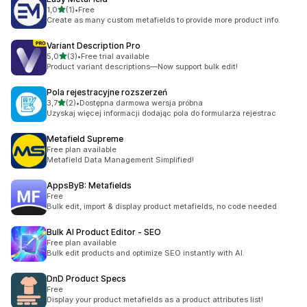
na 5 gwiazdek
1,0
(1)
•
Free
Łączna liczba recenzji: 1
Create as many custom metafields to provide more product info.
Variant Description Pro
na 5 gwiazdek
5,0
(3)
•
Free trial available
Łączna liczba recenzji: 3
Product variant descriptions—Now support bulk edit!
Pola rejestracyjne rozszerzeń
na 5 gwiazdek
3,7
(2)
•
Dostępna darmowa wersja próbna
Łączna liczba recenzji: 2
Uzyskaj więcej informacji dodając pola do formularza rejestrac
Metafield Supreme
Free plan available
Metafield Data Management Simplified!
AppsByB: Metafields
Free
Bulk edit, import & display product metafields, no code needed
Bulk AI Product Editor ‑ SEO
Free plan available
Bulk edit products and optimize SEO instantly with AI.
DnD Product Specs
Free
Display your product metafields as a product attributes list!