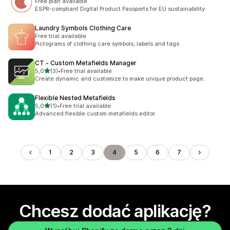
Free plan available
ESPR-compliant Digital Product Passports for EU sustainability
Laundry Symbols Clothing Care
Free trial available
Pictograms of clothing care symbols, labels and tags
CT ‑ Custom Metafields Manager
na 5 gwiazdek
5,0
(3)
•
Free trial available
Łączna liczba recenzji: 3
Create dynamic and customize to make unique product page.
Flexible Nested Metafields
na 5 gwiazdek
5,0
(1)
•
Free trial available
Łączna liczba recenzji: 1
Advanced flexible custom metafields editor.
1
2
3
4
5
6
7
Chcesz dodać aplikację?