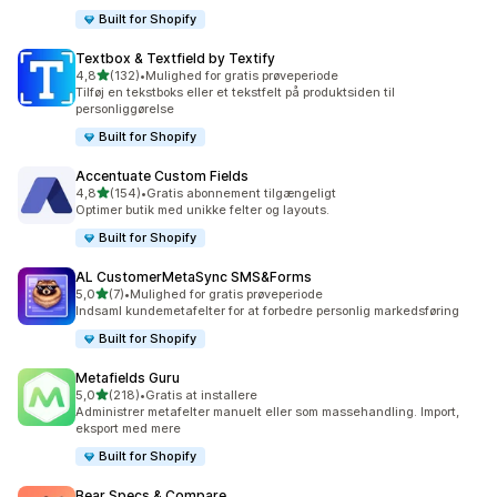
Built for Shopify
Textbox & Textfield by Textify
ud af 5 stjerner
4,8
(132)
•
Mulighed for gratis prøveperiode
132 anmeldelser i alt
Tilføj en tekstboks eller et tekstfelt på produktsiden til
personliggørelse
Built for Shopify
Accentuate Custom Fields
ud af 5 stjerner
4,8
(154)
•
Gratis abonnement tilgængeligt
154 anmeldelser i alt
Optimer butik med unikke felter og layouts.
Built for Shopify
AL CustomerMetaSync SMS&Forms
ud af 5 stjerner
5,0
(7)
•
Mulighed for gratis prøveperiode
7 anmeldelser i alt
Indsaml kundemetafelter for at forbedre personlig markedsføring
Built for Shopify
Metafields Guru
ud af 5 stjerner
5,0
(218)
•
Gratis at installere
218 anmeldelser i alt
Administrer metafelter manuelt eller som massehandling. Import,
eksport med mere
Built for Shopify
Bear Specs & Compare