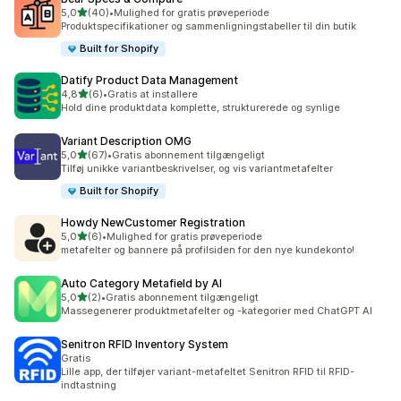
ud af 5 stjerner
5,0
(40)
•
Mulighed for gratis prøveperiode
40 anmeldelser i alt
Produktspecifikationer og sammenligningstabeller til din butik
Built for Shopify
Datify Product Data Management
ud af 5 stjerner
4,8
(6)
•
Gratis at installere
6 anmeldelser i alt
Hold dine produktdata komplette, strukturerede og synlige
Variant Description OMG
ud af 5 stjerner
5,0
(67)
•
Gratis abonnement tilgængeligt
67 anmeldelser i alt
Tilføj unikke variantbeskrivelser, og vis variantmetafelter
Built for Shopify
Howdy NewCustomer Registration
ud af 5 stjerner
5,0
(6)
•
Mulighed for gratis prøveperiode
6 anmeldelser i alt
metafelter og bannere på profilsiden for den nye kundekonto!
Auto Category Metafield by AI
ud af 5 stjerner
5,0
(2)
•
Gratis abonnement tilgængeligt
2 anmeldelser i alt
Massegenerer produktmetafelter og -kategorier med ChatGPT AI
Senitron RFID Inventory System
Gratis
Lille app, der tilføjer variant-metafeltet Senitron RFID til RFID-
indtastning