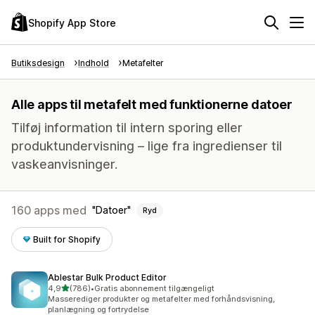
Shopify App Store
Butiksdesign
Indhold
Metafelter
Alle apps til metafelt med funktionerne datoer
Tilføj information til intern sporing eller
produktundervisning – lige fra ingredienser til
vaskeanvisninger.
160 apps med
Datoer
Ryd
Built for Shopify
Ablestar Bulk Product Editor
ud af 5 stjerner
4,9
(786)
•
Gratis abonnement tilgængeligt
786 anmeldelser i alt
Masserediger produkter og metafelter med forhåndsvisning,
planlægning og fortrydelse