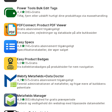
Power Tools Bulk Edit Tags
ud af 5 stjerner
4,4
(36)
•
Gratis
36 anmeldelser i alt
Tilføj, fjern eller udskift hurtigt dine produkttags via massehandling
PDFConnect: Product PDF Viewer
Gratis abonnement tilgængeligt
Vis manualer, vejledninger og datablade på alle butikssider.
Easy Specs
ud af 5 stjerner
4,8
(14)
•
Gratis abonnement tilgængeligt
14 anmeldelser i alt
Specifikationstabeller, der øger salget
Easy Product Badges
ud af 5 stjerner
5,0
(1)
•
Gratis
1 anmeldelser i alt
Vis kollektionsbadges på produktsider for nem navigation.
Webify Metafields+Data Doctor
ud af 5 stjerner
4,7
(57)
•
Gratis abonnement tilgængeligt
57 anmeldelser i alt
Forenkl administrationen af metafelter, og frigør mere af butikkens
potentiale
Metafields Manager
ud af 5 stjerner
4,9
(65)
•
Mulighed for gratis prøveperiode
65 anmeldelser i alt
Forbedr og vedligehold din webshop med tilpassede datamodeller.