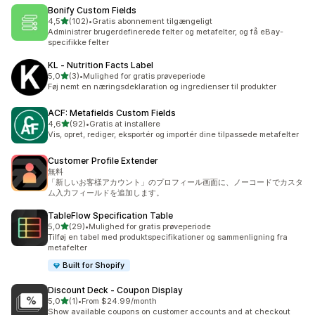
Bonify Custom Fields
ud af 5 stjerner
4,5
(102)
•
Gratis abonnement tilgængeligt
102 anmeldelser i alt
Administrer brugerdefinerede felter og metafelter, og få eBay-
specifikke felter
KL ‑ Nutrition Facts Label
ud af 5 stjerner
5,0
(3)
•
Mulighed for gratis prøveperiode
3 anmeldelser i alt
Føj nemt en næringsdeklaration og ingredienser til produkter
ACF: Metafields Custom Fields
ud af 5 stjerner
4,6
(92)
•
Gratis at installere
92 anmeldelser i alt
Vis, opret, rediger, eksportér og importér dine tilpassede metafelter
Customer Profile Extender
無料
「新しいお客様アカウント」のプロフィール画面に、ノーコードでカスタ
ム入力フィールドを追加します。
TableFlow Specification Table
ud af 5 stjerner
5,0
(29)
•
Mulighed for gratis prøveperiode
29 anmeldelser i alt
Tilføj en tabel med produktspecifikationer og sammenligning fra
metafelter
Built for Shopify
Discount Deck ‑ Coupon Display
ud af 5 stjerner
5,0
(1)
•
From $24.99/month
1 anmeldelser i alt
Show available coupons on customer accounts and at checkout