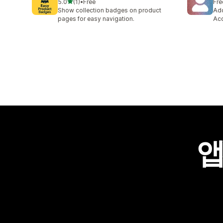
별 5개 중
5.0
(1)
•
Free
Fre
총 리뷰 1개
Show collection badges on product
Add
pages for easy navigation.
Acc
앱