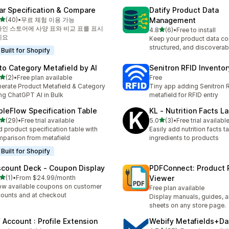
ar Specification & Compare
Datify Product Data
별 5개 중
(40)
•
무료 체험 이용 가능
Management
리뷰 40개
인 스토어에 사양 표와 비교 표를 표시
별 5개 중
4.8
(6)
•
Free to install
총 리뷰 6개
세요
Keep your product data co
structured, and discoverab
Built for Shopify
to Category Metafield by AI
Senitron RFID Invento
별 5개 중
(2)
•
Free plan available
Free
리뷰 2개
erate Product Metafield & Category
Tiny app adding Senitron R
ng ChatGPT AI in Bulk
metafield for RFID entry
bleFlow Specification Table
KL ‑ Nutrition Facts L
별 5개 중
별 5개 중
(29)
•
Free trial available
5.0
(3)
•
Free trial availabl
리뷰 29개
총 리뷰 3개
 product specification table with
Easily add nutrition facts ta
parison from metafield
ingredients to products
Built for Shopify
scount Deck ‑ Coupon Display
PDFConnect: Product 
별 5개 중
(1)
•
From $24.99/month
Viewer
리뷰 1개
w available coupons on customer
Free plan available
ounts and at checkout
Display manuals, guides, 
sheets on any store page.
 Account : Profile Extension
Webify Metafields+Da