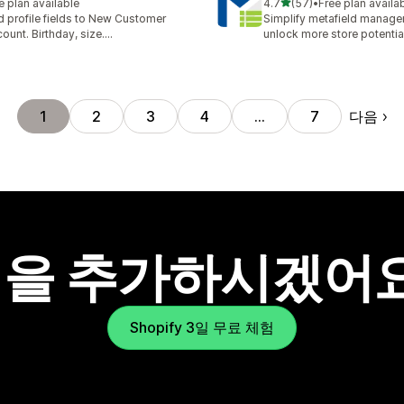
별 5개 중
e plan available
4.7
(57)
•
Free plan availa
총 리뷰 57개
 profile fields to New Customer
Simplify metafield manag
ount. Birthday, size....
unlock more store potentia
다음
1
2
3
4
…
7
을 추가하시겠어
Shopify 3일 무료 체험