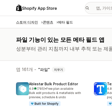
Shopify App Store
스토어 디자인
콘텐츠
메타 필드
파일 기능이 있는 모든 메타 필드 앱
성분부터 관리 지침까지 내부 추적 또는 제품
앱 161개 -
파일
지우기
Ablestar Bulk Product Editor
Te
별 5개 중
4.9
(785)
•
Free plan available
4.8
총 리뷰 785개
총 
Bulk edit products & metafields with
Add
preview, schedule & undo
pag
Built for Shopify