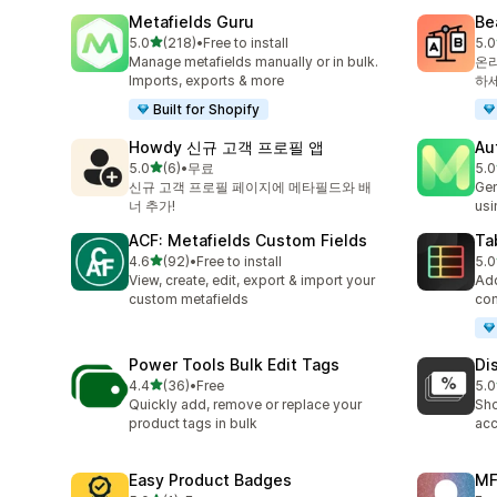
Metafields Guru
Be
별 5개 중
5.0
(218)
•
Free to install
5.0
총 리뷰 218개
총 
Manage metafields manually or in bulk.
온라
Imports, exports & more
하
Built for Shopify
Howdy 신규 고객 프로필 앱
Au
별 5개 중
5.0
(6)
•
무료
5.0
총 리뷰 6개
총 
신규 고객 프로필 페이지에 메타필드와 배
Gen
너 추가!
usi
ACF: Metafields Custom Fields
Ta
별 5개 중
4.6
(92)
•
Free to install
5.0
총 리뷰 92개
총 
View, create, edit, export & import your
Add
custom metafields
com
Power Tools Bulk Edit Tags
Di
별 5개 중
4.4
(36)
•
Free
5.0
총 리뷰 36개
총 
Quickly add, remove or replace your
Sho
product tags in bulk
acc
Easy Product Badges
MF