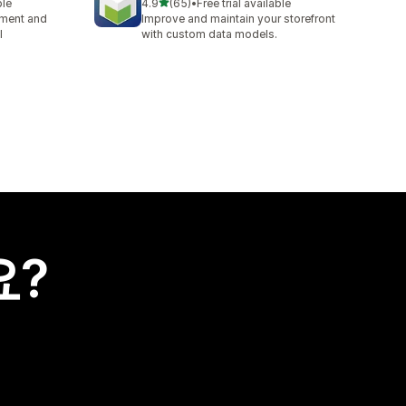
별 5개 중
ble
4.9
(65)
•
Free trial available
총 리뷰 65개
ement and
Improve and maintain your storefront
l
with custom data models.
요?