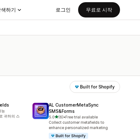
탐색하기
로그인
무료로 시작
Built for Shopify
elds
AL CustomerMetaSync
가능
SMS&Forms
로 귀하의 스
별 5개 중
5.0
(6)
•
Free trial available
총 리뷰 6개
Collect customer metafields to
enhance personalized marketing
Built for Shopify