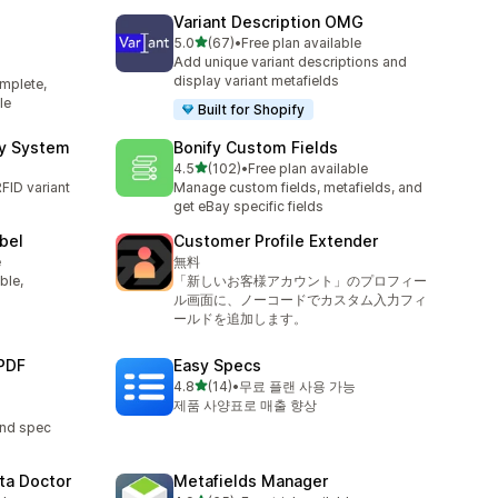
Variant Description OMG
별 5개 중
5.0
(67)
•
Free plan available
총 리뷰 67개
Add unique variant descriptions and
display variant metafields
mplete,
le
Built for Shopify
ry System
Bonify Custom Fields
별 5개 중
4.5
(102)
•
Free plan available
총 리뷰 102개
FID variant
Manage custom fields, metafields, and
get eBay specific fields
abel
Customer Profile Extender
e
無料
ble,
「新しいお客様アカウント」のプロフィー
ル画面に、ノーコードでカスタム入力フィ
ールドを追加します。
PDF
Easy Specs
별 5개 중
4.8
(14)
•
무료 플랜 사용 가능
총 리뷰 14개
제품 사양표로 매출 향상
and spec
ta Doctor
Metafields Manager