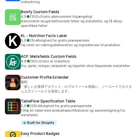
indtastning
Bonify Custom Fields
ud af 5 stjerner
4,5
(102)
•
Gratis abonnement tilgængeligt
102 anmeldelser i alt
Administrer brugerdefinerede felter og metafelter, og få eBay-
specifikke felter
KL ‑ Nutrition Facts Label
ud af 5 stjerner
5,0
(3)
•
Mulighed for gratis prøveperiode
3 anmeldelser i alt
Føj nemt en næringsdeklaration og ingredienser til produkter
ACF: Metafields Custom Fields
ud af 5 stjerner
4,6
(92)
•
Gratis at installere
92 anmeldelser i alt
Vis, opret, rediger, eksportér og importér dine tilpassede metafelter
Customer Profile Extender
無料
「新しいお客様アカウント」のプロフィール画面に、ノーコードでカスタ
ム入力フィールドを追加します。
TableFlow Specification Table
ud af 5 stjerner
5,0
(29)
•
Mulighed for gratis prøveperiode
29 anmeldelser i alt
Tilføj en tabel med produktspecifikationer og sammenligning fra
metafelter
Built for Shopify
Easy Product Badges