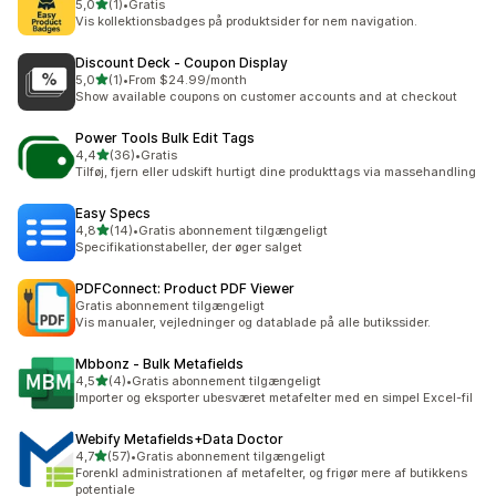
ud af 5 stjerner
5,0
(1)
•
Gratis
1 anmeldelser i alt
Vis kollektionsbadges på produktsider for nem navigation.
Discount Deck ‑ Coupon Display
ud af 5 stjerner
5,0
(1)
•
From $24.99/month
1 anmeldelser i alt
Show available coupons on customer accounts and at checkout
Power Tools Bulk Edit Tags
ud af 5 stjerner
4,4
(36)
•
Gratis
36 anmeldelser i alt
Tilføj, fjern eller udskift hurtigt dine produkttags via massehandling
Easy Specs
ud af 5 stjerner
4,8
(14)
•
Gratis abonnement tilgængeligt
14 anmeldelser i alt
Specifikationstabeller, der øger salget
PDFConnect: Product PDF Viewer
Gratis abonnement tilgængeligt
Vis manualer, vejledninger og datablade på alle butikssider.
Mbbonz ‑ Bulk Metafields
ud af 5 stjerner
4,5
(4)
•
Gratis abonnement tilgængeligt
4 anmeldelser i alt
Importer og eksporter ubesværet metafelter med en simpel Excel-fil
Webify Metafields+Data Doctor
ud af 5 stjerner
4,7
(57)
•
Gratis abonnement tilgængeligt
57 anmeldelser i alt
Forenkl administrationen af metafelter, og frigør mere af butikkens
potentiale