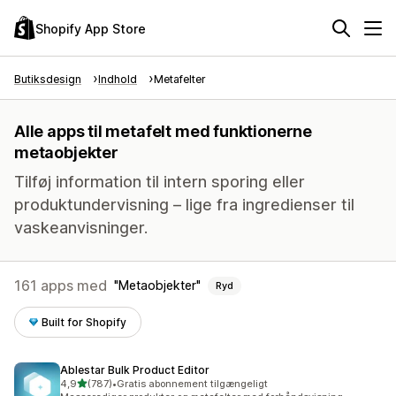
Shopify App Store
Butiksdesign
Indhold
Metafelter
Alle apps til metafelt med funktionerne
metaobjekter
Tilføj information til intern sporing eller
produktundervisning – lige fra ingredienser til
vaskeanvisninger.
161 apps med
Metaobjekter
Ryd
Built for Shopify
Ablestar Bulk Product Editor
ud af 5 stjerner
4,9
(787)
•
Gratis abonnement tilgængeligt
787 anmeldelser i alt