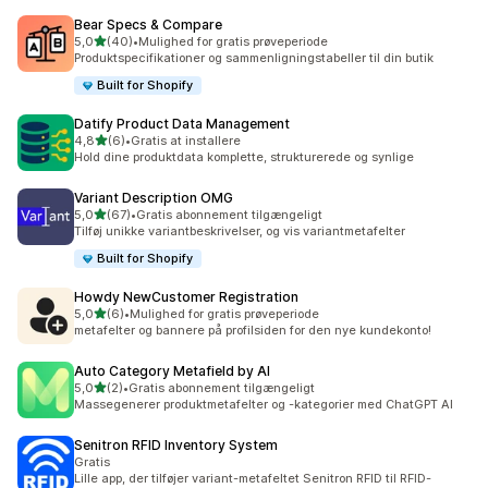
Bear Specs & Compare
ud af 5 stjerner
5,0
(40)
•
Mulighed for gratis prøveperiode
40 anmeldelser i alt
Produktspecifikationer og sammenligningstabeller til din butik
Built for Shopify
Datify Product Data Management
ud af 5 stjerner
4,8
(6)
•
Gratis at installere
6 anmeldelser i alt
Hold dine produktdata komplette, strukturerede og synlige
Variant Description OMG
ud af 5 stjerner
5,0
(67)
•
Gratis abonnement tilgængeligt
67 anmeldelser i alt
Tilføj unikke variantbeskrivelser, og vis variantmetafelter
Built for Shopify
Howdy NewCustomer Registration
ud af 5 stjerner
5,0
(6)
•
Mulighed for gratis prøveperiode
6 anmeldelser i alt
metafelter og bannere på profilsiden for den nye kundekonto!
Auto Category Metafield by AI
ud af 5 stjerner
5,0
(2)
•
Gratis abonnement tilgængeligt
2 anmeldelser i alt
Massegenerer produktmetafelter og -kategorier med ChatGPT AI
Senitron RFID Inventory System
Gratis
Lille app, der tilføjer variant-metafeltet Senitron RFID til RFID-