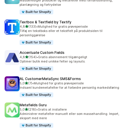
Masserediger produkter og metafelter med forhåndsvisning,
planlægning og fortrydelse
Built for Shopify
Textbox & Textfield by Textify
ud af 5 stjerner
4,8
(133)
•
Mulighed for gratis prøveperiode
133 anmeldelser i alt
Tilføj en tekstboks eller et tekstfelt på produktsiden til
personliggørelse
Built for Shopify
Accentuate Custom Fields
ud af 5 stjerner
4,8
(154)
•
Gratis abonnement tilgængeligt
154 anmeldelser i alt
Optimer butik med unikke felter og layouts.
Built for Shopify
AL CustomerMetaSync SMS&Forms
ud af 5 stjerner
5,0
(7)
•
Mulighed for gratis prøveperiode
7 anmeldelser i alt
Indsaml kundemetafelter for at forbedre personlig markedsføring
Built for Shopify
Metafields Guru
ud af 5 stjerner
5,0
(218)
•
Gratis at installere
218 anmeldelser i alt
Administrer metafelter manuelt eller som massehandling. Import,
eksport med mere
Built for Shopify