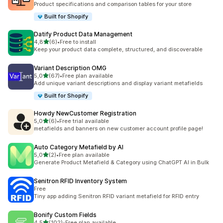
Product specifications and comparison tables for your store
Built for Shopify
Datify Product Data Management
na 5 gwiazdek
4,8
(6)
•
Free to install
Łączna liczba recenzji: 6
Keep your product data complete, structured, and discoverable
Variant Description OMG
na 5 gwiazdek
5,0
(67)
•
Free plan available
Łączna liczba recenzji: 67
Add unique variant descriptions and display variant metafields
Built for Shopify
Howdy NewCustomer Registration
na 5 gwiazdek
5,0
(6)
•
Free trial available
Łączna liczba recenzji: 6
metafields and banners on new customer account profile page!
Auto Category Metafield by AI
na 5 gwiazdek
5,0
(2)
•
Free plan available
Łączna liczba recenzji: 2
Generate Product Metafield & Category using ChatGPT AI in Bulk
Senitron RFID Inventory System
Free
Tiny app adding Senitron RFID variant metafield for RFID entry
Bonify Custom Fields
na 5 gwiazdek
4,5
(102)
•
Free plan available