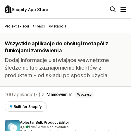
Shopify App Store
Projekt sklepu
Treści
Metapola
Wszystkie aplikacje do obsługi metapól z
funkcjami zamówienia
Dodaj informacje ułatwiające wewnętrzne
śledzenie lub zaznajomienie klientów z
produktem – od składu po sposób użycia.
160 aplikacje(-i) z
Zamówienia
Wyczyść
Built for Shopify
Ablestar Bulk Product Editor
na 5 gwiazdek
4,9
(785)
•
Free plan available
Łączna liczba recenzji: 785