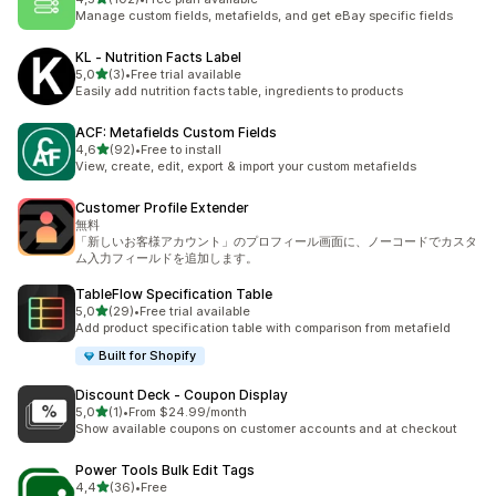
Łączna liczba recenzji: 102
Manage custom fields, metafields, and get eBay specific fields
KL ‑ Nutrition Facts Label
na 5 gwiazdek
5,0
(3)
•
Free trial available
Łączna liczba recenzji: 3
Easily add nutrition facts table, ingredients to products
ACF: Metafields Custom Fields
na 5 gwiazdek
4,6
(92)
•
Free to install
Łączna liczba recenzji: 92
View, create, edit, export & import your custom metafields
Customer Profile Extender
無料
「新しいお客様アカウント」のプロフィール画面に、ノーコードでカスタ
ム入力フィールドを追加します。
TableFlow Specification Table
na 5 gwiazdek
5,0
(29)
•
Free trial available
Łączna liczba recenzji: 29
Add product specification table with comparison from metafield
Built for Shopify
Discount Deck ‑ Coupon Display
na 5 gwiazdek
5,0
(1)
•
From $24.99/month
Łączna liczba recenzji: 1
Show available coupons on customer accounts and at checkout
Power Tools Bulk Edit Tags
na 5 gwiazdek
4,4
(36)
•
Free
Łączna liczba recenzji: 36