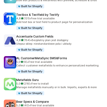
Bulk edit products & metafields with preview, schedule & undo
Built for Shopify
Textbox & Textfield by Textify
na 5 gwiazdek
4,8
(131)
•
Free trial available
Łączna liczba recenzji: 131
Add text box or text field to product page for personalization
Built for Shopify
Accentuate Custom Fields
na 5 gwiazdek
4,8
(154)
•
Bezpłatny plan jest dostępny
Łączna liczba recenzji: 154
Ulepsz sklep: niestandardowe pola i układy.
Built for Shopify
AL CustomerMetaSync SMS&Forms
na 5 gwiazdek
5,0
(6)
•
Free trial available
Łączna liczba recenzji: 6
Collect customer metafields to enhance personalized marketing
Built for Shopify
Metafields Guru
na 5 gwiazdek
5,0
(218)
•
Free to install
Łączna liczba recenzji: 218
Manage metafields manually or in bulk. Imports, exports & more
Built for Shopify
Bear Specs & Compare
na 5 gwiazdek
5,0
(40)
•
Free trial available
Łączna liczba recenzji: 40