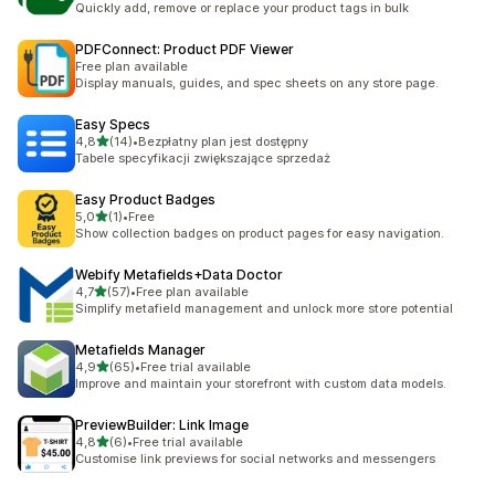
Quickly add, remove or replace your product tags in bulk
PDFConnect: Product PDF Viewer
Free plan available
Display manuals, guides, and spec sheets on any store page.
Easy Specs
na 5 gwiazdek
4,8
(14)
•
Bezpłatny plan jest dostępny
Łączna liczba recenzji: 14
Tabele specyfikacji zwiększające sprzedaż
Easy Product Badges
na 5 gwiazdek
5,0
(1)
•
Free
Łączna liczba recenzji: 1
Show collection badges on product pages for easy navigation.
Webify Metafields+Data Doctor
na 5 gwiazdek
4,7
(57)
•
Free plan available
Łączna liczba recenzji: 57
Simplify metafield management and unlock more store potential
Metafields Manager
na 5 gwiazdek
4,9
(65)
•
Free trial available
Łączna liczba recenzji: 65
Improve and maintain your storefront with custom data models.
PreviewBuilder: Link Image
na 5 gwiazdek
4,8
(6)
•
Free trial available
Łączna liczba recenzji: 6
Customise link previews for social networks and messengers