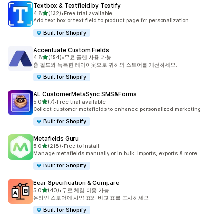
Textbox & Textfield by Textify
별 5개 중
4.8
(132)
•
Free trial available
총 리뷰 132개
Add text box or text field to product page for personalization
Built for Shopify
Accentuate Custom Fields
별 5개 중
4.8
(154)
•
무료 플랜 사용 가능
총 리뷰 154개
춤 필드와 독특한 레이아웃으로 귀하의 스토어를 개선하세요.
Built for Shopify
AL CustomerMetaSync SMS&Forms
별 5개 중
5.0
(7)
•
Free trial available
총 리뷰 7개
Collect customer metafields to enhance personalized marketing
Built for Shopify
Metafields Guru
별 5개 중
5.0
(218)
•
Free to install
총 리뷰 218개
Manage metafields manually or in bulk. Imports, exports & more
Built for Shopify
Bear Specification & Compare
별 5개 중
5.0
(40)
•
무료 체험 이용 가능
총 리뷰 40개
온라인 스토어에 사양 표와 비교 표를 표시하세요
Built for Shopify