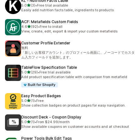
KL ‑ Nutrition Facts Label
별 5개 중
5.0
(3)
•
Free trial available
총 리뷰 3개
Easily add nutrition facts table, ingredients to products
ACF: Metafields Custom Fields
별 5개 중
4.6
(92)
•
Free to install
총 리뷰 92개
View, create, edit, export & import your custom metafields
Customer Profile Extender
無料
「新しいお客様アカウント」のプロフィール画面に、ノーコードでカスタ
ム入力フィールドを追加します。
TableFlow Specification Table
별 5개 중
5.0
(29)
•
Free trial available
총 리뷰 29개
Add product specification table with comparison from metafield
Built for Shopify
Easy Product Badges
별 5개 중
5.0
(1)
•
Free
총 리뷰 1개
Show collection badges on product pages for easy navigation.
Discount Deck ‑ Coupon Display
별 5개 중
5.0
(1)
•
From $24.99/month
총 리뷰 1개
Show available coupons on customer accounts and at checkout
Power Tools Bulk Edit Tags