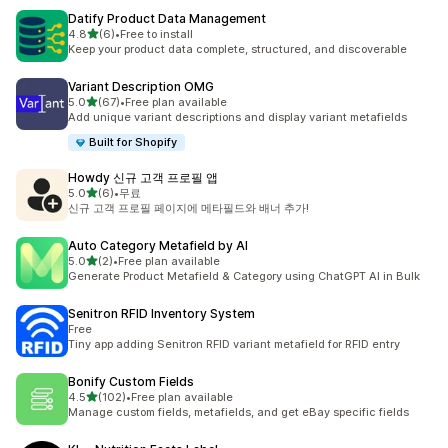
Datify Product Data Management
별 5개 중
4.8
(6)
•
Free to install
총 리뷰 6개
Keep your product data complete, structured, and discoverable
Variant Description OMG
별 5개 중
5.0
(67)
•
Free plan available
총 리뷰 67개
Add unique variant descriptions and display variant metafields
Built for Shopify
Howdy 신규 고객 프로필 앱
별 5개 중
5.0
(6)
•
무료
총 리뷰 6개
신규 고객 프로필 페이지에 메타필드와 배너 추가!
Auto Category Metafield by AI
별 5개 중
5.0
(2)
•
Free plan available
총 리뷰 2개
Generate Product Metafield & Category using ChatGPT AI in Bulk
Senitron RFID Inventory System
Free
Tiny app adding Senitron RFID variant metafield for RFID entry
Bonify Custom Fields
별 5개 중
4.5
(102)
•
Free plan available
총 리뷰 102개
Manage custom fields, metafields, and get eBay specific fields