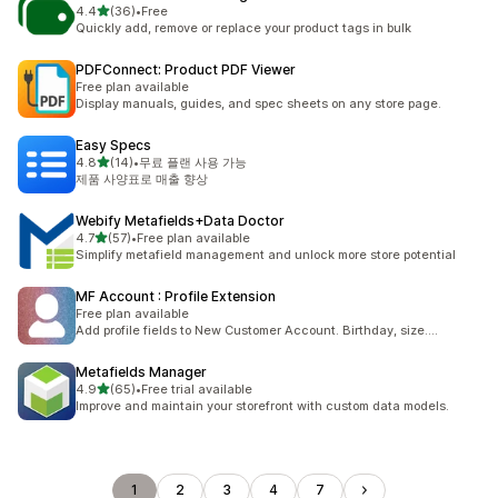
별 5개 중
4.4
(36)
•
Free
총 리뷰 36개
Quickly add, remove or replace your product tags in bulk
PDFConnect: Product PDF Viewer
Free plan available
Display manuals, guides, and spec sheets on any store page.
Easy Specs
별 5개 중
4.8
(14)
•
무료 플랜 사용 가능
총 리뷰 14개
제품 사양표로 매출 향상
Webify Metafields+Data Doctor
별 5개 중
4.7
(57)
•
Free plan available
총 리뷰 57개
Simplify metafield management and unlock more store potential
MF Account : Profile Extension
Free plan available
Add profile fields to New Customer Account. Birthday, size....
Metafields Manager
별 5개 중
4.9
(65)
•
Free trial available
총 리뷰 65개
Improve and maintain your storefront with custom data models.
1
2
3
4
7