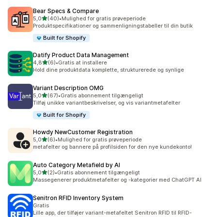
Bear Specs & Compare
ud af 5 stjerner
5,0
(40)
•
Mulighed for gratis prøveperiode
40 anmeldelser i alt
Produktspecifikationer og sammenligningstabeller til din butik
Built for Shopify
Datify Product Data Management
ud af 5 stjerner
4,8
(6)
•
Gratis at installere
6 anmeldelser i alt
Hold dine produktdata komplette, strukturerede og synlige
Variant Description OMG
ud af 5 stjerner
5,0
(67)
•
Gratis abonnement tilgængeligt
67 anmeldelser i alt
Tilføj unikke variantbeskrivelser, og vis variantmetafelter
Built for Shopify
Howdy NewCustomer Registration
ud af 5 stjerner
5,0
(6)
•
Mulighed for gratis prøveperiode
6 anmeldelser i alt
metafelter og bannere på profilsiden for den nye kundekonto!
Auto Category Metafield by AI
ud af 5 stjerner
5,0
(2)
•
Gratis abonnement tilgængeligt
2 anmeldelser i alt
Massegenerer produktmetafelter og -kategorier med ChatGPT AI
Senitron RFID Inventory System
Gratis
Lille app, der tilføjer variant-metafeltet Senitron RFID til RFID-