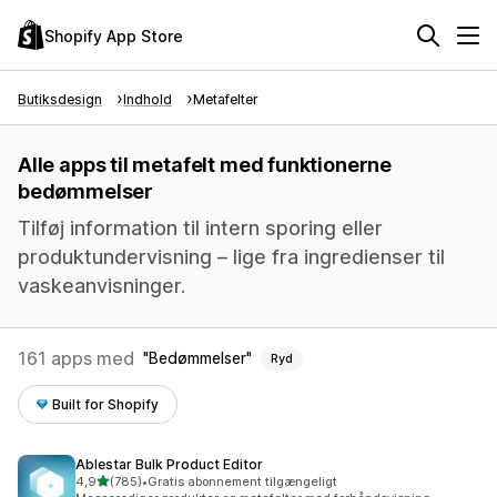
Shopify App Store
Butiksdesign
Indhold
Metafelter
Alle apps til metafelt med funktionerne
bedømmelser
Tilføj information til intern sporing eller
produktundervisning – lige fra ingredienser til
vaskeanvisninger.
161 apps med
Bedømmelser
Ryd
Built for Shopify
Ablestar Bulk Product Editor
ud af 5 stjerner
4,9
(785)
•
Gratis abonnement tilgængeligt
785 anmeldelser i alt