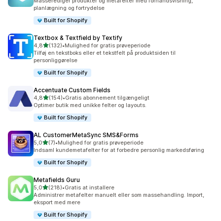
Masserediger produkter og metafelter med forhåndsvisning,
planlægning og fortrydelse
Built for Shopify
Textbox & Textfield by Textify
ud af 5 stjerner
4,8
(132)
•
Mulighed for gratis prøveperiode
132 anmeldelser i alt
Tilføj en tekstboks eller et tekstfelt på produktsiden til
personliggørelse
Built for Shopify
Accentuate Custom Fields
ud af 5 stjerner
4,8
(154)
•
Gratis abonnement tilgængeligt
154 anmeldelser i alt
Optimer butik med unikke felter og layouts.
Built for Shopify
AL CustomerMetaSync SMS&Forms
ud af 5 stjerner
5,0
(7)
•
Mulighed for gratis prøveperiode
7 anmeldelser i alt
Indsaml kundemetafelter for at forbedre personlig markedsføring
Built for Shopify
Metafields Guru
ud af 5 stjerner
5,0
(218)
•
Gratis at installere
218 anmeldelser i alt
Administrer metafelter manuelt eller som massehandling. Import,
eksport med mere
Built for Shopify