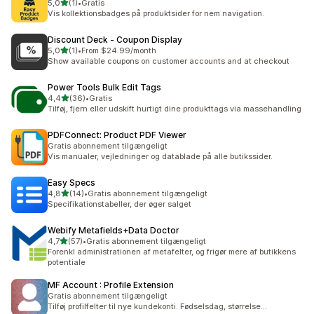
ud af 5 stjerner
5,0
(1)
•
Gratis
1 anmeldelser i alt
Vis kollektionsbadges på produktsider for nem navigation.
Discount Deck ‑ Coupon Display
ud af 5 stjerner
5,0
(1)
•
From $24.99/month
1 anmeldelser i alt
Show available coupons on customer accounts and at checkout
Power Tools Bulk Edit Tags
ud af 5 stjerner
4,4
(36)
•
Gratis
36 anmeldelser i alt
Tilføj, fjern eller udskift hurtigt dine produkttags via massehandling
PDFConnect: Product PDF Viewer
Gratis abonnement tilgængeligt
Vis manualer, vejledninger og datablade på alle butikssider.
Easy Specs
ud af 5 stjerner
4,8
(14)
•
Gratis abonnement tilgængeligt
14 anmeldelser i alt
Specifikationstabeller, der øger salget
Webify Metafields+Data Doctor
ud af 5 stjerner
4,7
(57)
•
Gratis abonnement tilgængeligt
57 anmeldelser i alt
Forenkl administrationen af metafelter, og frigør mere af butikkens
potentiale
MF Account : Profile Extension
Gratis abonnement tilgængeligt
Tilføj profilfelter til nye kundekonti. Fødselsdag, størrelse...