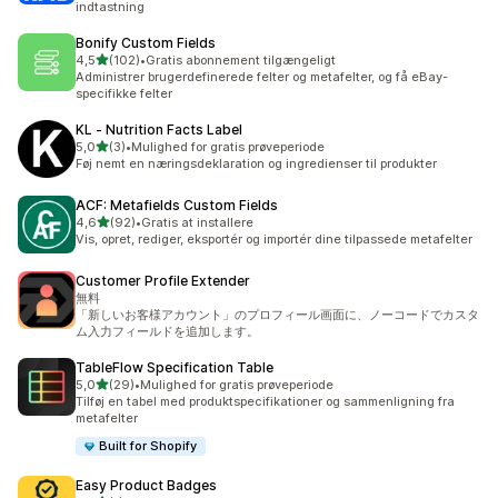
indtastning
Bonify Custom Fields
ud af 5 stjerner
4,5
(102)
•
Gratis abonnement tilgængeligt
102 anmeldelser i alt
Administrer brugerdefinerede felter og metafelter, og få eBay-
specifikke felter
KL ‑ Nutrition Facts Label
ud af 5 stjerner
5,0
(3)
•
Mulighed for gratis prøveperiode
3 anmeldelser i alt
Føj nemt en næringsdeklaration og ingredienser til produkter
ACF: Metafields Custom Fields
ud af 5 stjerner
4,6
(92)
•
Gratis at installere
92 anmeldelser i alt
Vis, opret, rediger, eksportér og importér dine tilpassede metafelter
Customer Profile Extender
無料
「新しいお客様アカウント」のプロフィール画面に、ノーコードでカスタ
ム入力フィールドを追加します。
TableFlow Specification Table
ud af 5 stjerner
5,0
(29)
•
Mulighed for gratis prøveperiode
29 anmeldelser i alt
Tilføj en tabel med produktspecifikationer og sammenligning fra
metafelter
Built for Shopify
Easy Product Badges