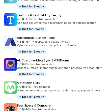
Bulk edit products & metafields with preview, schedule & undo
Built for Shopify
Textbox & Textfield by Textify
z 5 hvězd
4,8
(132)
•
Free trial available
Celkový počet recenzí: 132
Add text box or text field to product page for personalization
Built for Shopify
Accentuate Custom Fields
z 5 hvězd
4,8
(154)
•
K dispozici je bezplatný plán
Celkový počet recenzí: 154
Vylepšete obchod vlastními poli a rozloženími.
Built for Shopify
AL CustomerMetaSync SMS&Forms
z 5 hvězd
5,0
(6)
•
Free trial available
Celkový počet recenzí: 6
Collect customer metafields to enhance personalized marketing
Built for Shopify
Metafields Guru
z 5 hvězd
5,0
(218)
•
Free to install
Celkový počet recenzí: 218
Manage metafields manually or in bulk. Imports, exports & more
Built for Shopify
Bear Specs & Compare
z 5 hvězd
5,0
(40)
•
Free trial available
Celkový počet recenzí: 40