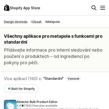
Shopify App Store
Design obchodu
Obsah
Metapole
Všechny aplikace pro metapole s funkcemi pro
standardní
Přidávejte informace pro interní sledování nebo
poučení o produktech – od ingrediencí po
pokyny pro péči.
Více aplikací (160) s:
Standardní
Vymazat
Built for Shopify
Ablestar Bulk Product Editor
z 5 hvězd
4,9
(786)
•
Free plan available
Celkový počet recenzí: 786