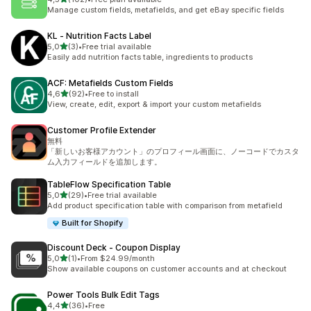
Celkový počet recenzí: 102
Manage custom fields, metafields, and get eBay specific fields
KL ‑ Nutrition Facts Label
z 5 hvězd
5,0
(3)
•
Free trial available
Celkový počet recenzí: 3
Easily add nutrition facts table, ingredients to products
ACF: Metafields Custom Fields
z 5 hvězd
4,6
(92)
•
Free to install
Celkový počet recenzí: 92
View, create, edit, export & import your custom metafields
Customer Profile Extender
無料
「新しいお客様アカウント」のプロフィール画面に、ノーコードでカスタ
ム入力フィールドを追加します。
TableFlow Specification Table
z 5 hvězd
5,0
(29)
•
Free trial available
Celkový počet recenzí: 29
Add product specification table with comparison from metafield
Built for Shopify
Discount Deck ‑ Coupon Display
z 5 hvězd
5,0
(1)
•
From $24.99/month
Celkový počet recenzí: 1
Show available coupons on customer accounts and at checkout
Power Tools Bulk Edit Tags
z 5 hvězd
4,4
(36)
•
Free
Celkový počet recenzí: 36