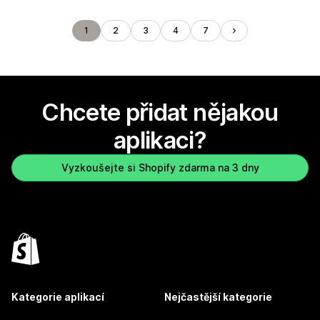
1
2
3
4
7
Chcete přidat nějakou
aplikaci?
Vyzkoušejte si Shopify zdarma na 3 dny
Kategorie aplikací
Nejčastější kategorie