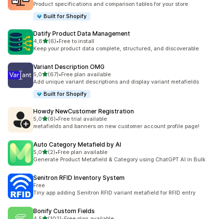
Product specifications and comparison tables for your store
Built for Shopify
Datify Product Data Management
z 5 hvězd
4,8
(6)
•
Free to install
Celkový počet recenzí: 6
Keep your product data complete, structured, and discoverable
Variant Description OMG
z 5 hvězd
5,0
(67)
•
Free plan available
Celkový počet recenzí: 67
Add unique variant descriptions and display variant metafields
Built for Shopify
Howdy NewCustomer Registration
z 5 hvězd
5,0
(6)
•
Free trial available
Celkový počet recenzí: 6
metafields and banners on new customer account profile page!
Auto Category Metafield by AI
z 5 hvězd
5,0
(2)
•
Free plan available
Celkový počet recenzí: 2
Generate Product Metafield & Category using ChatGPT AI in Bulk
Senitron RFID Inventory System
Free
Tiny app adding Senitron RFID variant metafield for RFID entry
Bonify Custom Fields
z 5 hvězd
4,5
(102)
•
Free plan available