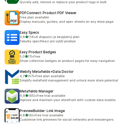
Quickly add, remove or replace your product tags in bulk
PDFConnect: Product PDF Viewer
Free plan available
Display manuals, guides, and spec sheets on any store page.
Easy Specs
z 5 hvězd
4,8
(14)
•
K dispozici je bezplatný plán
Celkový počet recenzí: 14
Tabulky specifikací pro vyšší prodeje
Easy Product Badges
z 5 hvězd
5,0
(1)
•
Free
Celkový počet recenzí: 1
Show collection badges on product pages for easy navigation.
Webify Metafields+Data Doctor
z 5 hvězd
4,7
(57)
•
Free plan available
Celkový počet recenzí: 57
Simplify metafield management and unlock more store potential
Metafields Manager
z 5 hvězd
4,9
(65)
•
Free trial available
Celkový počet recenzí: 65
Improve and maintain your storefront with custom data models.
PreviewBuilder: Link Image
z 5 hvězd
4,8
(6)
•
Free trial available
Celkový počet recenzí: 6
Customise link previews for social networks and messengers