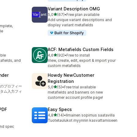
Variant Description OMG
/ 5 tähteä
5,0
(67)
•
Free plan available
67 arvostelua yhteensä
Add unique variant descriptions and
display variant metafields
mplete,
le
Built for Shopify
ACF: Metafields Custom Fields
/ 5 tähteä
able
4,6
(92)
•
Free to install
92 arvostelua yhteensä
afields, and
View, create, edit, export & import your
custom metafields
nder
Howdy NewCustomer
Registration
のプロフィー
/ 5 tähteä
5,0
(5)
•
Free trial available
5 arvostelua yhteensä
タム入力フィ
metafields and banners on new
customer account profile page!
PDF
Easy Specs
/ 5 tähteä
4,8
(14)
•
Ilmainen sopimus saatavilla
14 arvostelua yhteensä
Tuotetaulukot myynnin kasvattamiseen
and spec