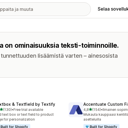
Selaa sovellu
a on ominaisuuksia teksti-toiminnoille.
n tunnettuuden lisäämistä varten – ainesosista
xtbox & Textfield by Textify
Accentuate Custom Fi
/ 5 tähteä
/ 5 tähteä
(130)
•
Free trial available
4,8
(154)
•
Ilmainen sopimu
 arvostelua yhteensä
154 arvostelua yhteensä
 text box or text field to product
Mukauta kauppaasi kentillä
e for personalization
asetteluilla
Built for Shopify
Built for Shopify