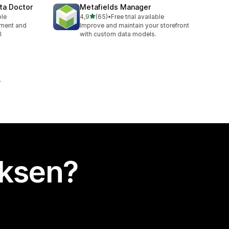
ta Doctor
Metafields Manager
/ 5 tähteä
ble
4,9
(65)
•
Free trial available
65 arvostelua yhteensä
ement and
Improve and maintain your storefront
l
with custom data models.
uksen?