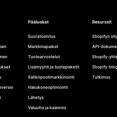
Pääluokat
Resurssit
Suoratoimitus
Shopifyn oh
nen
Markkinapaikat
API-dokume
inen
Tuotearvostelut
Shopify-yht
tukset
Lisämyynti ja tuotepaketit
Shopify-blog
u
Sähköpostimarkkinointi
Tutkimus
nversio
Hakukoneoptimointi
i
Lähetys
Valuutta ja käännös