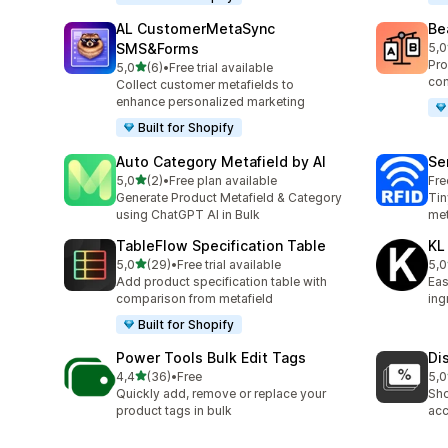
AL CustomerMetaSync
Be
SMS&Forms
5,0
40 
Pro
/ 5 tähteä
5,0
(6)
•
Free trial available
6 arvostelua yhteensä
com
Collect customer metafields to
enhance personalized marketing
Built for Shopify
Auto Category Metafield by AI
Se
/ 5 tähteä
5,0
(2)
•
Free plan available
Fre
2 arvostelua yhteensä
Generate Product Metafield & Category
Tin
using ChatGPT AI in Bulk
met
TableFlow Specification Table
KL
/ 5 tähteä
5,0
(29)
•
Free trial available
5,0
29 arvostelua yhteensä
3 a
Add product specification table with
Eas
comparison from metafield
ing
Built for Shopify
Power Tools Bulk Edit Tags
Di
/ 5 tähteä
4,4
(36)
•
Free
5,0
36 arvostelua yhteensä
1 a
Quickly add, remove or replace your
Sho
product tags in bulk
acc