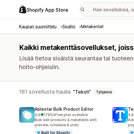
Shopify App Store
Kaupan suunnittelu
Sisältö
Metakentät
Kaikki metakenttäsovellukset, joiss
Lisää tietoa sisäistä seurantaa tai tuotee
hoito-ohjeisiin.
161 sovellusta haulla
Teksti
Tyhjennä
Ablestar Bulk Product Editor
Te
/ 5 tähteä
4,9
(785)
•
Free plan available
4,8
785 arvostelua yhteensä
130
Bulk edit products & metafields with
Add
preview, schedule & undo
pag
Built for Shopify