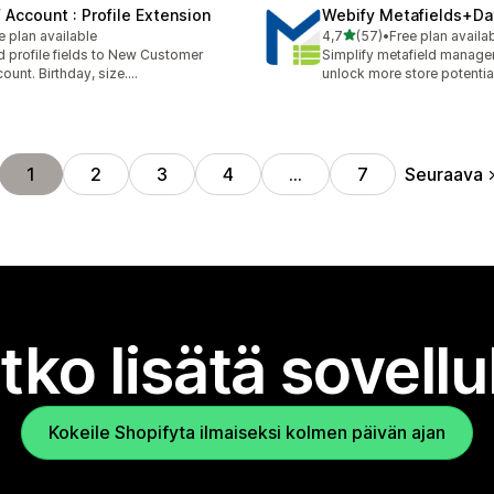
 Account : Profile Extension
Webify Metafields+Da
/ 5 tähteä
e plan available
4,7
(57)
•
Free plan availa
57 arvostelua yhteensä
 profile fields to New Customer
Simplify metafield manag
ount. Birthday, size....
unlock more store potentia
Seuraava
1
2
3
4
…
7
tko lisätä sovell
Kokeile Shopifyta ilmaiseksi kolmen päivän ajan