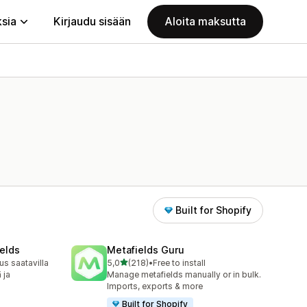
ksia
Kirjaudu sisään
Aloita maksutta
Built for Shopify
elds
Metafields Guru
/ 5 tähteä
s saatavilla
5,0
(218)
•
Free to install
218 arvostelua yhteensä
 ja
Manage metafields manually or in bulk.
Imports, exports & more
Built for Shopify