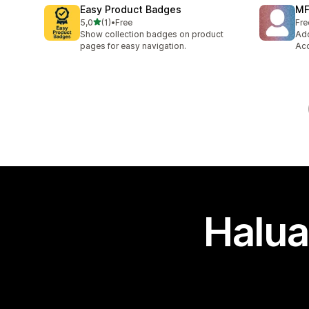
Easy Product Badges
MF
/ 5 tähteä
5,0
(1)
•
Free
Fre
1 arvostelua yhteensä
Show collection badges on product
Add
pages for easy navigation.
Acc
Halua