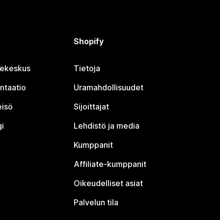
Shopify
jekeskus
Tietoja
ntaatio
Uramahdollisuudet
eisö
Sijoittajat
i
Lehdistö ja media
Kumppanit
Affiliate-kumppanit
Oikeudelliset asiat
Palvelun tila