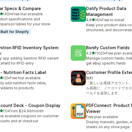
ar Specs & Compare
Datify Product Data
/ 5 tähteä
(40)
•
Free trial available
Management
arvostelua yhteensä
duct specifications and
/ 5 tähteä
4,8
(6)
•
Free to install
6 arvostelua yhteensä
parison tables for your store
Keep your product data co
structured, and discoverab
Built for Shopify
nitron RFID Inventory System
Bonify Custom Fields
/ 5 tähteä
e
4,5
(102)
•
Free plan avail
102 arvostelua yhteensä
y app adding Senitron RFID variant
Manage custom fields, met
afield for RFID entry
get eBay specific fields
 ‑ Nutrition Facts Label
Customer Profile Exte
/ 5 tähteä
(3)
•
Free trial available
無料
rvostelua yhteensä
ily add nutrition facts table,
「新しいお客様アカウント」
redients to products
ル画面に、ノーコードでカス
ールドを追加します。
scount Deck ‑ Coupon Display
PDFConnect: Product 
/ 5 tähteä
(1)
•
From $24.99/month
Viewer
rvostelua yhteensä
w available coupons on customer
Free plan available
ounts and at checkout
Display manuals, guides, 
sheets on any store page.