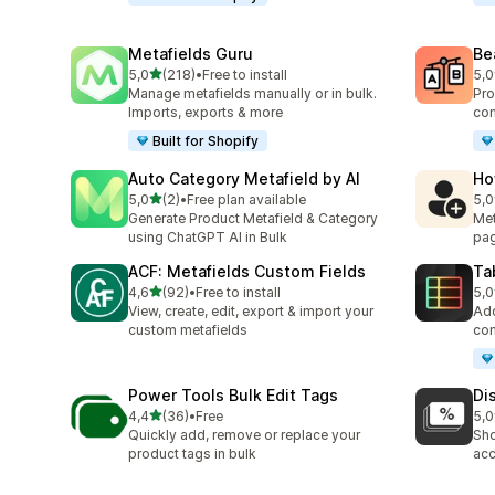
Metafields Guru
Be
stelle su 5
5,0
(218)
•
Free to install
5,0
218 recensioni totali
40 
Manage metafields manually or in bulk.
Pro
Imports, exports & more
com
Built for Shopify
Auto Category Metafield by AI
Ho
stelle su 5
5,0
(2)
•
Free plan available
5,0
2 recensioni totali
5 r
Generate Product Metafield & Category
Met
using ChatGPT AI in Bulk
pag
ACF: Metafields Custom Fields
Ta
stelle su 5
4,6
(92)
•
Free to install
5,0
92 recensioni totali
29 
View, create, edit, export & import your
Add
custom metafields
com
Power Tools Bulk Edit Tags
Di
stelle su 5
4,4
(36)
•
Free
5,0
36 recensioni totali
1 r
Quickly add, remove or replace your
Sho
product tags in bulk
acc