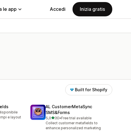
a le app
Accedi
Inizia gratis
Built for Shopify
elds
AL CustomerMetaSync
disponibile
SMS&Forms
ampi e layout
stelle su 5
5,0
(6)
•
Free trial available
6 recensioni totali
Collect customer metafields to
enhance personalized marketing