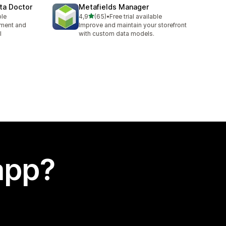
ta Doctor
Metafields Manager
stelle su 5
ble
4,9
(65)
•
Free trial available
65 recensioni totali
ement and
Improve and maintain your storefront
l
with custom data models.
app?