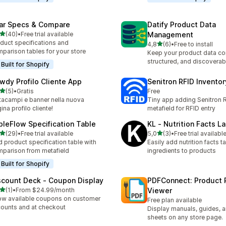
ar Specs & Compare
Datify Product Data
stelle su 5
(40)
•
Free trial available
Management
recensioni totali
duct specifications and
stelle su 5
4,8
(6)
•
Free to install
6 recensioni totali
parison tables for your store
Keep your product data co
structured, and discoverab
Built for Shopify
wdy Profilo Cliente App
Senitron RFID Invento
stelle su 5
(5)
•
Gratis
Free
ecensioni totali
acampi e banner nella nuova
Tiny app adding Senitron R
ina profilo cliente!
metafield for RFID entry
bleFlow Specification Table
KL ‑ Nutrition Facts L
stelle su 5
stelle su 5
(29)
•
Free trial available
5,0
(3)
•
Free trial availabl
recensioni totali
3 recensioni totali
 product specification table with
Easily add nutrition facts ta
parison from metafield
ingredients to products
Built for Shopify
scount Deck ‑ Coupon Display
PDFConnect: Product 
stelle su 5
(1)
•
From $24.99/month
Viewer
ecensioni totali
w available coupons on customer
Free plan available
ounts and at checkout
Display manuals, guides, 
sheets on any store page.