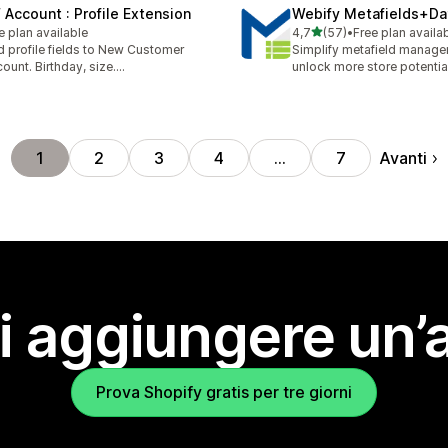
 Account : Profile Extension
Webify Metafields+Da
stelle su 5
e plan available
4,7
(57)
•
Free plan availa
57 recensioni totali
 profile fields to New Customer
Simplify metafield manag
ount. Birthday, size....
unlock more store potentia
Avanti
1
2
3
4
…
7
i aggiungere un’
Prova Shopify gratis per tre giorni