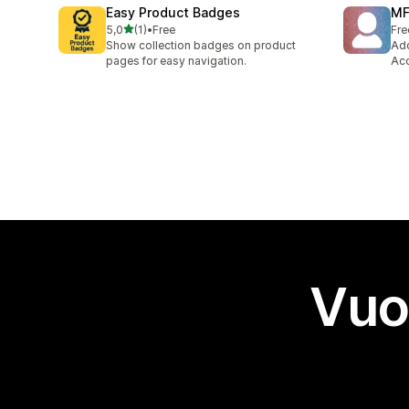
Easy Product Badges
MF
stelle su 5
5,0
(1)
•
Free
Fre
1 recensioni totali
Show collection badges on product
Add
pages for easy navigation.
Acc
Vuo