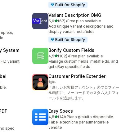
Built for Shopify
Variant Description OMG
stelle su 5
5,0
(67)
•
Free plan available
67 recensioni totali
Add unique variant descriptions and
display variant metafields
mplete,
le
Built for Shopify
ry System
Bonify Custom Fields
stelle su 5
4,5
(102)
•
Free plan available
102 recensioni totali
FID variant
Manage custom fields, metafields, and
get eBay specific fields
abel
Customer Profile Extender
e
無料
ble,
「新しいお客様アカウント」のプロフィー
ル画面に、ノーコードでカスタム入力フィ
ールドを追加します。
PDF
Easy Specs
stelle su 5
4,8
(14)
•
Piano gratuito disponibile
14 recensioni totali
Tabelle tecniche per aumentare le
vendite
and spec