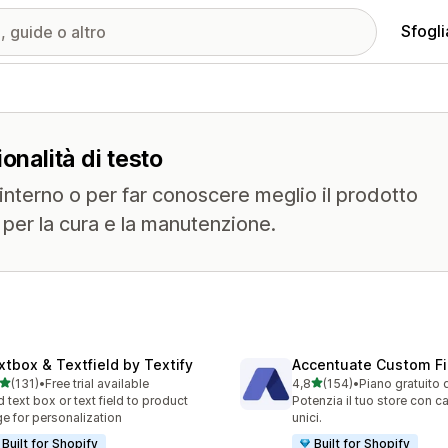
Sfogli
onalità di testo
interno o per far conoscere meglio il prodotto
i per la cura e la manutenzione.
xtbox & Textfield by Textify
Accentuate Custom Fi
stelle su 5
stelle su 5
(131)
•
Free trial available
4,8
(154)
•
Piano gratuito 
 recensioni totali
154 recensioni totali
 text box or text field to product
Potenzia il tuo store con c
e for personalization
unici.
Built for Shopify
Built for Shopify