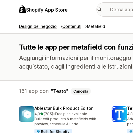
Shopify App Store
Design del negozio
Contenuti
Metafield
Tutte le app per metafield con funzi
Aggiungi informazioni per il monitoraggio 
acquistato, dagli ingredienti alle istruzion
161 app con
Testo
Cancella
Ablestar Bulk Product Editor
Te
stelle su 5
4,9
(785)
•
Free plan available
4,8
785 recensioni totali
131
Bulk edit products & metafields with
Add
preview, schedule & undo
pag
Built for Shopify