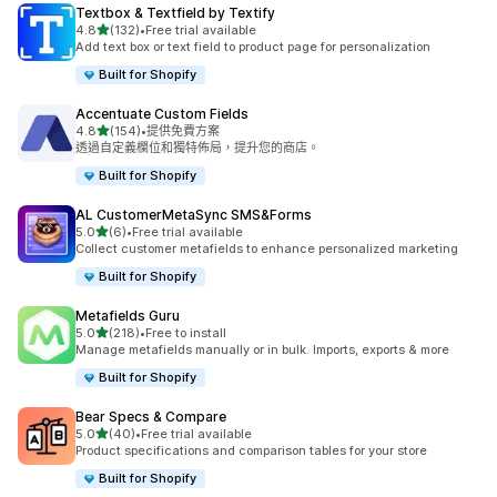
Textbox & Textfield by Textify
滿分 5 顆星
4.8
(132)
•
Free trial available
共有 132 則評價
Add text box or text field to product page for personalization
Built for Shopify
Accentuate Custom Fields
滿分 5 顆星
4.8
(154)
•
提供免費方案
共有 154 則評價
透過自定義欄位和獨特佈局，提升您的商店。
Built for Shopify
AL CustomerMetaSync SMS&Forms
滿分 5 顆星
5.0
(6)
•
Free trial available
共有 6 則評價
Collect customer metafields to enhance personalized marketing
Built for Shopify
Metafields Guru
滿分 5 顆星
5.0
(218)
•
Free to install
共有 218 則評價
Manage metafields manually or in bulk. Imports, exports & more
Built for Shopify
Bear Specs & Compare
滿分 5 顆星
5.0
(40)
•
Free trial available
共有 40 則評價
Product specifications and comparison tables for your store
Built for Shopify