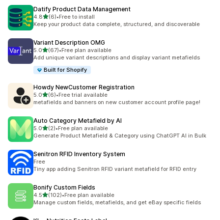
Datify Product Data Management
滿分 5 顆星
4.8
(6)
•
Free to install
共有 6 則評價
Keep your product data complete, structured, and discoverable
Variant Description OMG
滿分 5 顆星
5.0
(67)
•
Free plan available
共有 67 則評價
Add unique variant descriptions and display variant metafields
Built for Shopify
Howdy NewCustomer Registration
滿分 5 顆星
5.0
(6)
•
Free trial available
共有 6 則評價
metafields and banners on new customer account profile page!
Auto Category Metafield by AI
滿分 5 顆星
5.0
(2)
•
Free plan available
共有 2 則評價
Generate Product Metafield & Category using ChatGPT AI in Bulk
Senitron RFID Inventory System
Free
Tiny app adding Senitron RFID variant metafield for RFID entry
Bonify Custom Fields
滿分 5 顆星
4.5
(102)
•
Free plan available
共有 102 則評價
Manage custom fields, metafields, and get eBay specific fields