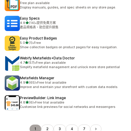
Free plan available
Display manuals, guides, and spec sheets on any store page.
Easy Specs
滿分 5 顆星
4.8
(14)
•
提供免費方案
共有 14 則評價
產品規格表，助您提升銷售
Easy Product Badges
滿分 5 顆星
5.0
(1)
•
Free
共有 1 則評價
Show collection badges on product pages for easy navigation.
Webify Metafields+Data Doctor
滿分 5 顆星
4.7
(57)
•
Free plan available
共有 57 則評價
Simplify metafield management and unlock more store potential
Metafields Manager
滿分 5 顆星
4.9
(65)
•
Free trial available
共有 65 則評價
Improve and maintain your storefront with custom data models.
PreviewBuilder: Link Image
滿分 5 顆星
4.8
(6)
•
Free trial available
共有 6 則評價
Customise link previews for social networks and messengers
1
2
3
4
7