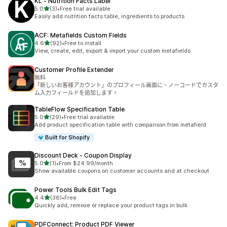
KL ‑ Nutrition Facts Label
滿分 5 顆星
5.0
(3)
•
Free trial available
共有 3 則評價
Easily add nutrition facts table, ingredients to products
ACF: Metafields Custom Fields
滿分 5 顆星
4.6
(92)
•
Free to install
共有 92 則評價
View, create, edit, export & import your custom metafields
Customer Profile Extender
無料
「新しいお客様アカウント」のプロフィール画面に、ノーコードでカスタ
ム入力フィールドを追加します。
TableFlow Specification Table
滿分 5 顆星
5.0
(29)
•
Free trial available
共有 29 則評價
Add product specification table with comparison from metafield
Built for Shopify
Discount Deck ‑ Coupon Display
滿分 5 顆星
5.0
(1)
•
From $24.99/month
共有 1 則評價
Show available coupons on customer accounts and at checkout
Power Tools Bulk Edit Tags
滿分 5 顆星
4.4
(36)
•
Free
共有 36 則評價
Quickly add, remove or replace your product tags in bulk
PDFConnect: Product PDF Viewer