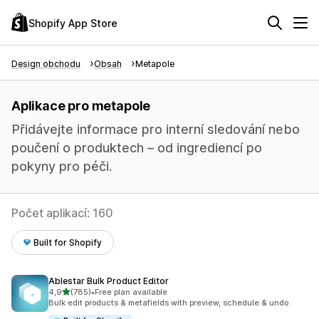
Shopify App Store
Design obchodu
Obsah
Metapole
Aplikace pro metapole
Přidávejte informace pro interní sledování nebo
poučení o produktech – od ingrediencí po
pokyny pro péči.
Počet aplikací: 160
Built for Shopify
Ablestar Bulk Product Editor
z 5 hvězd
4,9
(785)
•
Free plan available
Celkový počet recenzí: 785
Bulk edit products & metafields with preview, schedule & undo