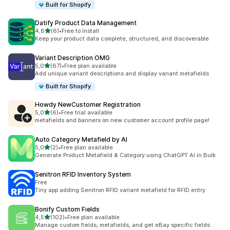
Built for Shopify
Datify Product Data Management
z 5 hvězd
4,8
(6)
•
Free to install
Celkový počet recenzí: 6
Keep your product data complete, structured, and discoverable
Variant Description OMG
z 5 hvězd
5,0
(67)
•
Free plan available
Celkový počet recenzí: 67
Add unique variant descriptions and display variant metafields
Built for Shopify
Howdy NewCustomer Registration
z 5 hvězd
5,0
(6)
•
Free trial available
Celkový počet recenzí: 6
metafields and banners on new customer account profile page!
Auto Category Metafield by AI
z 5 hvězd
5,0
(2)
•
Free plan available
Celkový počet recenzí: 2
Generate Product Metafield & Category using ChatGPT AI in Bulk
Senitron RFID Inventory System
Free
Tiny app adding Senitron RFID variant metafield for RFID entry
Bonify Custom Fields
z 5 hvězd
4,5
(102)
•
Free plan available
Celkový počet recenzí: 102
Manage custom fields, metafields, and get eBay specific fields