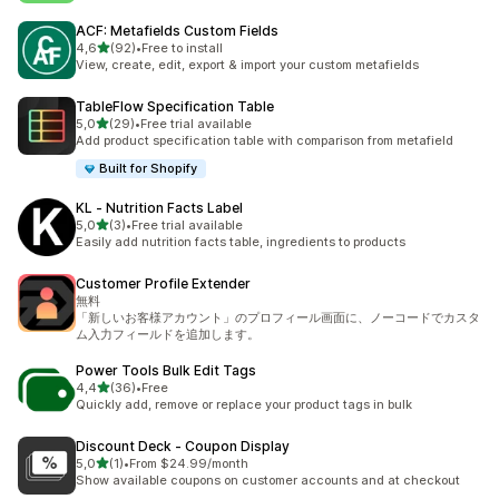
ACF: Metafields Custom Fields
z 5 hvězd
4,6
(92)
•
Free to install
Celkový počet recenzí: 92
View, create, edit, export & import your custom metafields
TableFlow Specification Table
z 5 hvězd
5,0
(29)
•
Free trial available
Celkový počet recenzí: 29
Add product specification table with comparison from metafield
Built for Shopify
KL ‑ Nutrition Facts Label
z 5 hvězd
5,0
(3)
•
Free trial available
Celkový počet recenzí: 3
Easily add nutrition facts table, ingredients to products
Customer Profile Extender
無料
「新しいお客様アカウント」のプロフィール画面に、ノーコードでカスタ
ム入力フィールドを追加します。
Power Tools Bulk Edit Tags
z 5 hvězd
4,4
(36)
•
Free
Celkový počet recenzí: 36
Quickly add, remove or replace your product tags in bulk
Discount Deck ‑ Coupon Display
z 5 hvězd
5,0
(1)
•
From $24.99/month
Celkový počet recenzí: 1
Show available coupons on customer accounts and at checkout