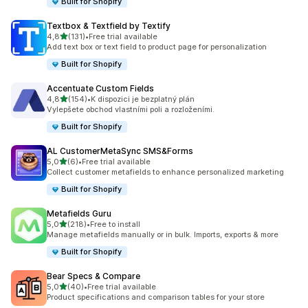
Built for Shopify
Textbox & Textfield by Textify
z 5 hvězd
4,8
(131)
•
Free trial available
Celkový počet recenzí: 131
Add text box or text field to product page for personalization
Built for Shopify
Accentuate Custom Fields
z 5 hvězd
4,8
(154)
•
K dispozici je bezplatný plán
Celkový počet recenzí: 154
Vylepšete obchod vlastními poli a rozloženími.
Built for Shopify
AL CustomerMetaSync SMS&Forms
z 5 hvězd
5,0
(6)
•
Free trial available
Celkový počet recenzí: 6
Collect customer metafields to enhance personalized marketing
Built for Shopify
Metafields Guru
z 5 hvězd
5,0
(218)
•
Free to install
Celkový počet recenzí: 218
Manage metafields manually or in bulk. Imports, exports & more
Built for Shopify
Bear Specs & Compare
z 5 hvězd
5,0
(40)
•
Free trial available
Celkový počet recenzí: 40
Product specifications and comparison tables for your store