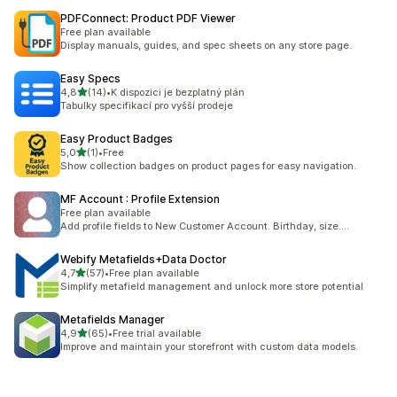
PDFConnect: Product PDF Viewer
Free plan available
Display manuals, guides, and spec sheets on any store page.
Easy Specs
z 5 hvězd
4,8
(14)
•
K dispozici je bezplatný plán
Celkový počet recenzí: 14
Tabulky specifikací pro vyšší prodeje
Easy Product Badges
z 5 hvězd
5,0
(1)
•
Free
Celkový počet recenzí: 1
Show collection badges on product pages for easy navigation.
MF Account : Profile Extension
Free plan available
Add profile fields to New Customer Account. Birthday, size....
Webify Metafields+Data Doctor
z 5 hvězd
4,7
(57)
•
Free plan available
Celkový počet recenzí: 57
Simplify metafield management and unlock more store potential
Metafields Manager
z 5 hvězd
4,9
(65)
•
Free trial available
Celkový počet recenzí: 65
Improve and maintain your storefront with custom data models.