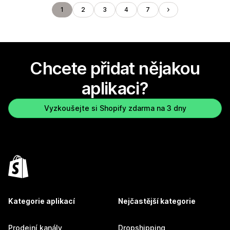
1
2
3
4
7
Chcete přidat nějakou
aplikaci?
Vyzkoušejte si Shopify zdarma na 3 dny
Kategorie aplikací
Nejčastější kategorie
Prodejní kanály
Dropshipping