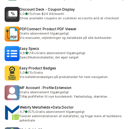
Discount Deck ‑ Coupon Display
ud af 5 stjerner
5,0
(1)
•
From $24.99/month
1 anmeldelser i alt
Show available coupons on customer accounts and at checkout
PDFConnect: Product PDF Viewer
Gratis abonnement tilgængeligt
Vis manualer, vejledninger og datablade på alle butikssider.
Easy Specs
ud af 5 stjerner
4,8
(14)
•
Gratis abonnement tilgængeligt
14 anmeldelser i alt
Specifikationstabeller, der øger salget
Easy Product Badges
ud af 5 stjerner
5,0
(1)
•
Gratis
1 anmeldelser i alt
Vis kollektionsbadges på produktsider for nem navigation.
MF Account : Profile Extension
Gratis abonnement tilgængeligt
Tilføj profilfelter til nye kundekonti. Fødselsdag, størrelse...
Webify Metafields+Data Doctor
ud af 5 stjerner
4,7
(57)
•
Gratis abonnement tilgængeligt
57 anmeldelser i alt
Forenkl administrationen af metafelter, og frigør mere af butikkens
potentiale