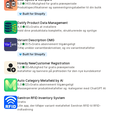
ud af 5 stjerner
5,0
(40)
•
Mulighed for gratis prøveperiode
40 anmeldelser i alt
Produktspecifikationer og sammenligningstabeller til din butik
Built for Shopify
Datify Product Data Management
ud af 5 stjerner
4,8
(6)
•
Gratis at installere
6 anmeldelser i alt
Hold dine produktdata komplette, strukturerede og synlige
Variant Description OMG
ud af 5 stjerner
5,0
(67)
•
Gratis abonnement tilgængeligt
67 anmeldelser i alt
Tilføj unikke variantbeskrivelser, og vis variantmetafelter
Built for Shopify
Howdy NewCustomer Registration
ud af 5 stjerner
5,0
(6)
•
Mulighed for gratis prøveperiode
6 anmeldelser i alt
metafelter og bannere på profilsiden for den nye kundekonto!
Auto Category Metafield by AI
ud af 5 stjerner
5,0
(2)
•
Gratis abonnement tilgængeligt
2 anmeldelser i alt
Massegenerer produktmetafelter og -kategorier med ChatGPT AI
Senitron RFID Inventory System
Gratis
Lille app, der tilføjer variant-metafeltet Senitron RFID til RFID-
indtastning