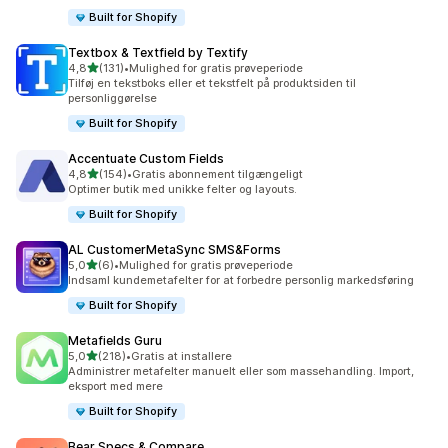
Built for Shopify
Textbox & Textfield by Textify
ud af 5 stjerner
4,8
(131)
•
Mulighed for gratis prøveperiode
131 anmeldelser i alt
Tilføj en tekstboks eller et tekstfelt på produktsiden til
personliggørelse
Built for Shopify
Accentuate Custom Fields
ud af 5 stjerner
4,8
(154)
•
Gratis abonnement tilgængeligt
154 anmeldelser i alt
Optimer butik med unikke felter og layouts.
Built for Shopify
AL CustomerMetaSync SMS&Forms
ud af 5 stjerner
5,0
(6)
•
Mulighed for gratis prøveperiode
6 anmeldelser i alt
Indsaml kundemetafelter for at forbedre personlig markedsføring
Built for Shopify
Metafields Guru
ud af 5 stjerner
5,0
(218)
•
Gratis at installere
218 anmeldelser i alt
Administrer metafelter manuelt eller som massehandling. Import,
eksport med mere
Built for Shopify
Bear Specs & Compare