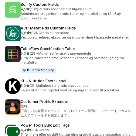
Bonify Custom Fields
ud af 5 stjerner
4,5
(102)
•
Gratis abonnement tilgængeligt
102 anmeldelser i alt
Administrer brugerdefinerede felter og metafelter, og få eBay-
specifikke felter
ACF: Metafields Custom Fields
ud af 5 stjerner
4,6
(92)
•
Gratis at installere
92 anmeldelser i alt
Vis, opret, rediger, eksportér og importér dine tilpassede metafelter
TableFlow Specification Table
ud af 5 stjerner
5,0
(29)
•
Mulighed for gratis prøveperiode
29 anmeldelser i alt
Tilføj en tabel med produktspecifikationer og sammenligning fra
metafelter
Built for Shopify
KL ‑ Nutrition Facts Label
ud af 5 stjerner
5,0
(3)
•
Mulighed for gratis prøveperiode
3 anmeldelser i alt
Føj nemt en næringsdeklaration og ingredienser til produkter
Customer Profile Extender
無料
「新しいお客様アカウント」のプロフィール画面に、ノーコードでカスタ
ム入力フィールドを追加します。
Power Tools Bulk Edit Tags
ud af 5 stjerner
4,4
(36)
•
Gratis
36 anmeldelser i alt
Tilføj, fjern eller udskift hurtigt dine produkttags via massehandling