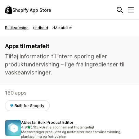
Shopify App Store
Butiksdesign
Indhold
Metafelter
Apps til metafelt
Tilføj information til intern sporing eller
produktundervisning – lige fra ingredienser til
vaskeanvisninger.
160 apps
Built for Shopify
Ablestar Bulk Product Editor
ud af 5 stjerner
4,9
(785)
•
Gratis abonnement tilgængeligt
785 anmeldelser i alt
Masserediger produkter og metafelter med forhåndsvisning,
planlægning og fortrydelse