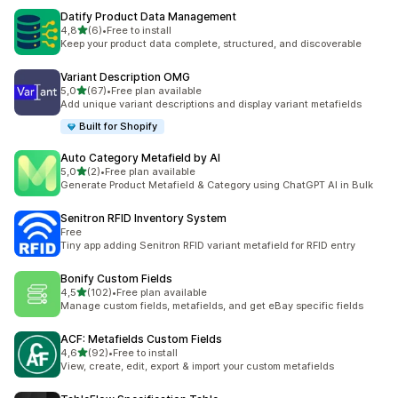
Datify Product Data Management
5 yıldız üzerinden
4,8
(6)
•
Free to install
toplam 6 değerlendirme
Keep your product data complete, structured, and discoverable
Variant Description OMG
5 yıldız üzerinden
5,0
(67)
•
Free plan available
toplam 67 değerlendirme
Add unique variant descriptions and display variant metafields
Built for Shopify
Auto Category Metafield by AI
5 yıldız üzerinden
5,0
(2)
•
Free plan available
toplam 2 değerlendirme
Generate Product Metafield & Category using ChatGPT AI in Bulk
Senitron RFID Inventory System
Free
Tiny app adding Senitron RFID variant metafield for RFID entry
Bonify Custom Fields
5 yıldız üzerinden
4,5
(102)
•
Free plan available
toplam 102 değerlendirme
Manage custom fields, metafields, and get eBay specific fields
ACF: Metafields Custom Fields
5 yıldız üzerinden
4,6
(92)
•
Free to install
toplam 92 değerlendirme
View, create, edit, export & import your custom metafields