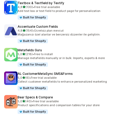
Textbox & Textfield by Textify
5 yıldız üzerinden
4,8
(130)
•
Free trial available
toplam 130 değerlendirme
Add text box or text field to product page for personalization
Built for Shopify
Accentuate Custom Fields
5 yıldız üzerinden
4,8
(154)
•
Ücretsiz plan mevcut
toplam 154 değerlendirme
Mağazanızı özel alanlar ve benzersiz düzenler ile geliştirin.
Built for Shopify
Metafields Guru
5 yıldız üzerinden
5,0
(218)
•
Free to install
toplam 218 değerlendirme
Manage metafields manually or in bulk. Imports, exports & more
Built for Shopify
AL CustomerMetaSync SMS&Forms
5 yıldız üzerinden
5,0
(6)
•
Free trial available
toplam 6 değerlendirme
Collect customer metafields to enhance personalized marketing
Built for Shopify
Bear Specs & Compare
5 yıldız üzerinden
5,0
(40)
•
Free trial available
toplam 40 değerlendirme
Product specifications and comparison tables for your store
Built for Shopify