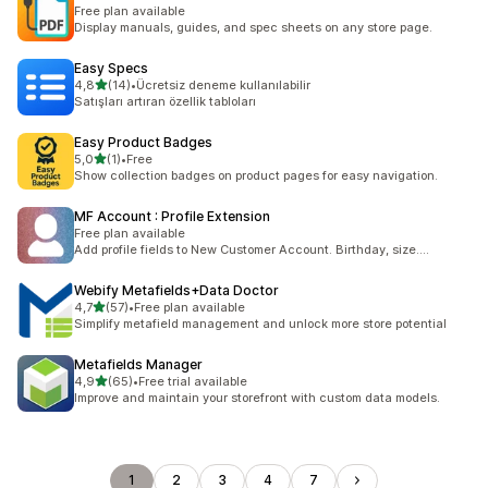
Free plan available
Display manuals, guides, and spec sheets on any store page.
Easy Specs
5 yıldız üzerinden
4,8
(14)
•
Ücretsiz deneme kullanılabilir
toplam 14 değerlendirme
Satışları artıran özellik tabloları
Easy Product Badges
5 yıldız üzerinden
5,0
(1)
•
Free
toplam 1 değerlendirme
Show collection badges on product pages for easy navigation.
MF Account : Profile Extension
Free plan available
Add profile fields to New Customer Account. Birthday, size....
Webify Metafields+Data Doctor
5 yıldız üzerinden
4,7
(57)
•
Free plan available
toplam 57 değerlendirme
Simplify metafield management and unlock more store potential
Metafields Manager
5 yıldız üzerinden
4,9
(65)
•
Free trial available
toplam 65 değerlendirme
Improve and maintain your storefront with custom data models.
1
2
3
4
7