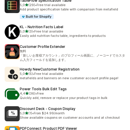
TableFlow Specification Table
5 yıldız üzerinden
5,0
(29)
•
Free trial available
toplam 29 değerlendirme
Add product specification table with comparison from metafield
Built for Shopify
KL ‑ Nutrition Facts Label
5 yıldız üzerinden
5,0
(3)
•
Free trial available
toplam 3 değerlendirme
Easily add nutrition facts table, ingredients to products
Customer Profile Extender
無料
「新しいお客様アカウント」のプロフィール画面に、ノーコードでカスタ
ム入力フィールドを追加します。
Howdy NewCustomer Registration
5 yıldız üzerinden
5,0
(5)
•
Free trial available
toplam 5 değerlendirme
metafields and banners on new customer account profile page!
Power Tools Bulk Edit Tags
5 yıldız üzerinden
4,4
(36)
•
Free
toplam 36 değerlendirme
Quickly add, remove or replace your product tags in bulk
Discount Deck ‑ Coupon Display
5 yıldız üzerinden
5,0
(1)
•
From $24.99/month
toplam 1 değerlendirme
Show available coupons on customer accounts and at checkout
PDFConnect: Product PDF Viewer