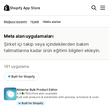
Shopify App Store
Mağaza tasarımı
İçerik
Meta alanlar
Meta alan uygulamaları
Şirket içi takip veya içindekilerden bakım
talimatlarına kadar ürün eğitimi bilgileri ekleyin.
161 uygulama
Built for Shopify
Ablestar Bulk Product Editor
5 yıldız üzerinden
4,9
(785)
•
Free plan available
toplam 785 değerlendirme
Bulk edit products & metafields with preview, schedule & undo
Built for Shopify