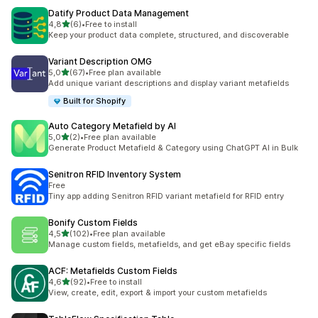
Datify Product Data Management
5 yıldız üzerinden
4,8
(6)
•
Free to install
toplam 6 değerlendirme
Keep your product data complete, structured, and discoverable
Variant Description OMG
5 yıldız üzerinden
5,0
(67)
•
Free plan available
toplam 67 değerlendirme
Add unique variant descriptions and display variant metafields
Built for Shopify
Auto Category Metafield by AI
5 yıldız üzerinden
5,0
(2)
•
Free plan available
toplam 2 değerlendirme
Generate Product Metafield & Category using ChatGPT AI in Bulk
Senitron RFID Inventory System
Free
Tiny app adding Senitron RFID variant metafield for RFID entry
Bonify Custom Fields
5 yıldız üzerinden
4,5
(102)
•
Free plan available
toplam 102 değerlendirme
Manage custom fields, metafields, and get eBay specific fields
ACF: Metafields Custom Fields
5 yıldız üzerinden
4,6
(92)
•
Free to install
toplam 92 değerlendirme
View, create, edit, export & import your custom metafields