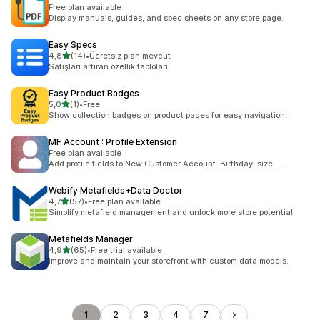
Free plan available
Display manuals, guides, and spec sheets on any store page.
Easy Specs
5 yıldız üzerinden
4,8
(14)
•
Ücretsiz plan mevcut
toplam 14 değerlendirme
Satışları artıran özellik tabloları
Easy Product Badges
5 yıldız üzerinden
5,0
(1)
•
Free
toplam 1 değerlendirme
Show collection badges on product pages for easy navigation.
MF Account : Profile Extension
Free plan available
Add profile fields to New Customer Account. Birthday, size....
Webify Metafields+Data Doctor
5 yıldız üzerinden
4,7
(57)
•
Free plan available
toplam 57 değerlendirme
Simplify metafield management and unlock more store potential
Metafields Manager
5 yıldız üzerinden
4,9
(65)
•
Free trial available
toplam 65 değerlendirme
Improve and maintain your storefront with custom data models.
1
2
3
4
7