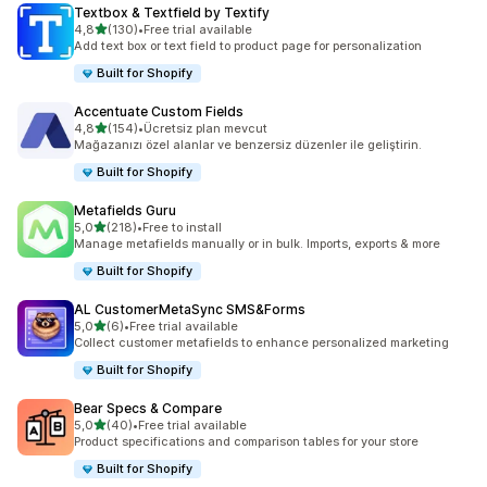
Textbox & Textfield by Textify
5 yıldız üzerinden
4,8
(130)
•
Free trial available
toplam 130 değerlendirme
Add text box or text field to product page for personalization
Built for Shopify
Accentuate Custom Fields
5 yıldız üzerinden
4,8
(154)
•
Ücretsiz plan mevcut
toplam 154 değerlendirme
Mağazanızı özel alanlar ve benzersiz düzenler ile geliştirin.
Built for Shopify
Metafields Guru
5 yıldız üzerinden
5,0
(218)
•
Free to install
toplam 218 değerlendirme
Manage metafields manually or in bulk. Imports, exports & more
Built for Shopify
AL CustomerMetaSync SMS&Forms
5 yıldız üzerinden
5,0
(6)
•
Free trial available
toplam 6 değerlendirme
Collect customer metafields to enhance personalized marketing
Built for Shopify
Bear Specs & Compare
5 yıldız üzerinden
5,0
(40)
•
Free trial available
toplam 40 değerlendirme
Product specifications and comparison tables for your store
Built for Shopify