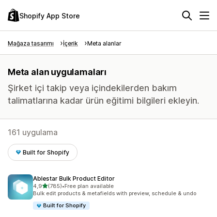
Shopify App Store
Mağaza tasarımı
İçerik
Meta alanlar
Meta alan uygulamaları
Şirket içi takip veya içindekilerden bakım
talimatlarına kadar ürün eğitimi bilgileri ekleyin.
161 uygulama
Built for Shopify
Ablestar Bulk Product Editor
5 yıldız üzerinden
4,9
(785)
•
Free plan available
toplam 785 değerlendirme
Bulk edit products & metafields with preview, schedule & undo
Built for Shopify