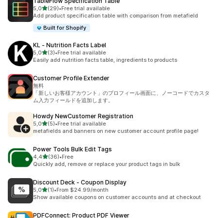
TableFlow Specification Table
5 yıldız üzerinden
5,0
(29)
•
Free trial available
toplam 29 değerlendirme
Add product specification table with comparison from metafield
Built for Shopify
KL ‑ Nutrition Facts Label
5 yıldız üzerinden
5,0
(3)
•
Free trial available
toplam 3 değerlendirme
Easily add nutrition facts table, ingredients to products
Customer Profile Extender
無料
「新しいお客様アカウント」のプロフィール画面に、ノーコードでカスタ
ム入力フィールドを追加します。
Howdy NewCustomer Registration
5 yıldız üzerinden
5,0
(5)
•
Free trial available
toplam 5 değerlendirme
metafields and banners on new customer account profile page!
Power Tools Bulk Edit Tags
5 yıldız üzerinden
4,4
(36)
•
Free
toplam 36 değerlendirme
Quickly add, remove or replace your product tags in bulk
Discount Deck ‑ Coupon Display
5 yıldız üzerinden
5,0
(1)
•
From $24.99/month
toplam 1 değerlendirme
Show available coupons on customer accounts and at checkout
PDFConnect: Product PDF Viewer