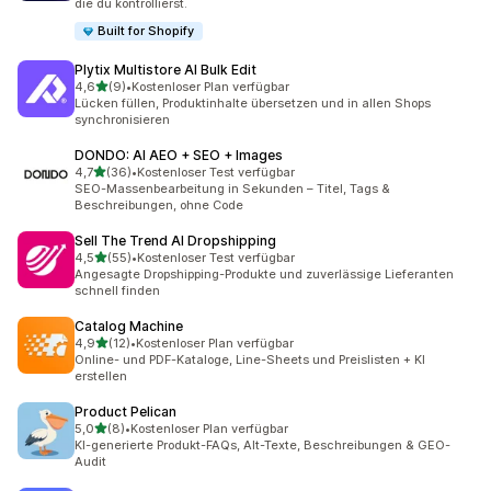
die du kontrollierst.
Built for Shopify
Plytix Multistore AI Bulk Edit
von 5 Sternen
4,6
(9)
•
Kostenloser Plan verfügbar
9 Rezensionen insgesamt
Lücken füllen, Produktinhalte übersetzen und in allen Shops
synchronisieren
DONDO: AI AEO + SEO + Images
von 5 Sternen
4,7
(36)
•
Kostenloser Test verfügbar
36 Rezensionen insgesamt
SEO-Massenbearbeitung in Sekunden – Titel, Tags &
Beschreibungen, ohne Code
Sell The Trend AI Dropshipping
von 5 Sternen
4,5
(55)
•
Kostenloser Test verfügbar
55 Rezensionen insgesamt
Angesagte Dropshipping-Produkte und zuverlässige Lieferanten
schnell finden
Catalog Machine
von 5 Sternen
4,9
(12)
•
Kostenloser Plan verfügbar
12 Rezensionen insgesamt
Online- und PDF-Kataloge, Line-Sheets und Preislisten + KI
erstellen
Product Pelican
von 5 Sternen
5,0
(8)
•
Kostenloser Plan verfügbar
8 Rezensionen insgesamt
KI-generierte Produkt-FAQs, Alt-Texte, Beschreibungen & GEO-
Audit