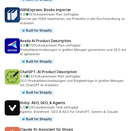
ISBNExpress: Books Importer
von 5 Sternen
4,9
(61)
•
Kostenloser Plan verfügbar
61 Rezensionen insgesamt
Bücher per ISBN importieren, um Produkte in der Buchhandlung zu
erstellen
Built for Shopify
Avada AI Product Description
von 5 Sternen
4,9
(120)
•
Kostenloser Plan verfügbar
120 Rezensionen insgesamt
Produktbeschreibungen in großen Mengen generieren und SEO mit
KI optimieren
Built for Shopify
ChatGPT‑AI Product Description
von 5 Sternen
4,9
(331)
•
Kostenloser Plan verfügbar
331 Rezensionen insgesamt
SEO-Produktbeschreibungen und Blogbeiträge in großen Mengen
mit ChatGPT AI erstellen
Built for Shopify
Vizby: AEO, GEO, & Agents
von 5 Sternen
5,0
(25)
•
Kostenloser Test verfügbar
25 Rezensionen insgesamt
Agentic Storefront: GEO & AEO für ChatGPT, Gemini & Claude
Built for Shopify
Claude: KI‑Assistent für Shops