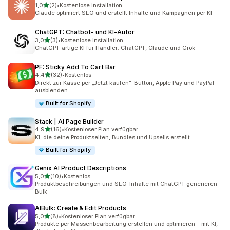
von 5 Sternen
1,0
(2)
•
Kostenlose Installation
2 Rezensionen insgesamt
Claude optimiert SEO und erstellt Inhalte und Kampagnen per KI
ChatGPT: Chatbot‑ und KI‑Autor
von 5 Sternen
3,0
(3)
•
Kostenlose Installation
3 Rezensionen insgesamt
ChatGPT-artige KI für Händler: ChatGPT, Claude und Grok
PF: Sticky Add To Cart Bar
von 5 Sternen
4,4
(32)
•
Kostenlos
32 Rezensionen insgesamt
Direkt zur Kasse per „Jetzt kaufen“-Button, Apple Pay und PayPal
ausblenden
Built for Shopify
Stack | AI Page Builder
von 5 Sternen
4,9
(16)
•
Kostenloser Plan verfügbar
16 Rezensionen insgesamt
KI, die deine Produktseiten, Bundles und Upsells erstellt
Built for Shopify
Genix AI Product Descriptions
von 5 Sternen
5,0
(10)
•
Kostenlos
10 Rezensionen insgesamt
Produktbeschreibungen und SEO-Inhalte mit ChatGPT generieren –
Bulk
AIBulk: Create & Edit Products
von 5 Sternen
5,0
(8)
•
Kostenloser Plan verfügbar
8 Rezensionen insgesamt
Produkte per Massenbearbeitung erstellen und optimieren – mit KI,