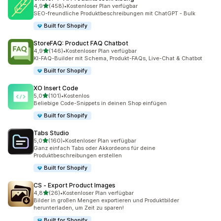
von 5 Sternen
4,9
(458)
•
Kostenloser Plan verfügbar
458 Rezensionen insgesamt
SEO-freundliche Produktbeschreibungen mit ChatGPT - Bulk
Built for Shopify
StoreFAQ: Product FAQ Chatbot
von 5 Sternen
4,9
(146)
•
Kostenloser Plan verfügbar
146 Rezensionen insgesamt
KI-FAQ-Builder mit Schema, Produkt-FAQs, Live-Chat & Chatbot
Built for Shopify
XO Insert Code
von 5 Sternen
5,0
(101)
•
Kostenlos
101 Rezensionen insgesamt
Beliebige Code-Snippets in deinen Shop einfügen
Built for Shopify
Tabs Studio
von 5 Sternen
5,0
(160)
•
Kostenloser Plan verfügbar
160 Rezensionen insgesamt
Ganz einfach Tabs oder Akkordeons für deine
Produktbeschreibungen erstellen
Built for Shopify
CS ‑ Export Product Images
von 5 Sternen
4,8
(26)
•
Kostenloser Plan verfügbar
26 Rezensionen insgesamt
Bilder in großen Mengen exportieren und Produktbilder
herunterladen, um Zeit zu sparen!
Built for Shopify