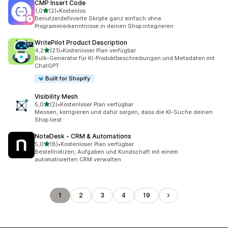
CMP Insert Code
von 5 Sternen
1,0
(2)
•
Kostenlos
2 Rezensionen insgesamt
Benutzerdefinierte Skripte ganz einfach ohne
Programmierkenntnisse in deinen Shop integrieren
WritePilot Product Description
von 5 Sternen
4,2
(21)
•
Kostenloser Plan verfügbar
21 Rezensionen insgesamt
Bulk-Generator für KI-Produktbeschreibungen und Metadaten mit
ChatGPT
Built for Shopify
Visibility Mesh
von 5 Sternen
5,0
(2)
•
Kostenloser Plan verfügbar
2 Rezensionen insgesamt
Messen, korrigieren und dafür sorgen, dass die KI-Suche deinen
Shop liest.
NoteDesk ‑ CRM & Automations
von 5 Sternen
5,0
(8)
•
Kostenloser Plan verfügbar
8 Rezensionen insgesamt
Bestellnotizen, Aufgaben und Kundschaft mit einem
automatisierten CRM verwalten
1
2
3
4
19