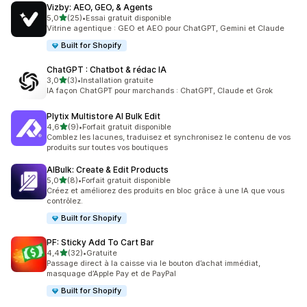
Vizby: AEO, GEO, & Agents
étoile(s) sur 5
5,0
(25)
•
Essai gratuit disponible
25 avis au total
Vitrine agentique : GEO et AEO pour ChatGPT, Gemini et Claude
Built for Shopify
ChatGPT : Chatbot & rédac IA
étoile(s) sur 5
3,0
(3)
•
Installation gratuite
3 avis au total
IA façon ChatGPT pour marchands : ChatGPT, Claude et Grok
Plytix Multistore AI Bulk Edit
étoile(s) sur 5
4,6
(9)
•
Forfait gratuit disponible
9 avis au total
Comblez les lacunes, traduisez et synchronisez le contenu de vos
produits sur toutes vos boutiques
AIBulk: Create & Edit Products
étoile(s) sur 5
5,0
(8)
•
Forfait gratuit disponible
8 avis au total
Créez et améliorez des produits en bloc grâce à une IA que vous
contrôlez.
Built for Shopify
PF: Sticky Add To Cart Bar
étoile(s) sur 5
4,4
(32)
•
Gratuite
32 avis au total
Passage direct à la caisse via le bouton d’achat immédiat,
masquage d’Apple Pay et de PayPal
Built for Shopify