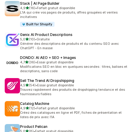
Stack | AI Page Builder
étoile(s) sur 5
4,9
(16)
•
Forfait gratuit disponible
16 avis au total
L’IA qui crée vos pages de produits, offres groupées et ventes
incitatives
Built for Shopify
Genix AI Product Descriptions
étoile(s) sur 5
5,0
(10)
•
Gratuite
10 avis au total
Générer des descriptions de produits et du contenu SEO avec
ChatGPT - En masse
DONDO: AI AEO + SEO + Images
étoile(s) sur 5
4,7
(36)
•
Essai gratuit disponible
36 avis au total
Modifications SEO en bloc en quelques secondes : titres, balises et
descriptions, sans code
Sell The Trend AI Dropshipping
étoile(s) sur 5
4,5
(54)
•
Essai gratuit disponible
54 avis au total
Trouvez rapidement des produits de dropshipping tendance et des
fournisseurs fiables
Catalog Machine
étoile(s) sur 5
4,9
(12)
•
Forfait gratuit disponible
12 avis au total
Créez des catalogues en ligne et PDF, fiches de présentation et
listes de prix avec l’IA
Product Pelican
étoile(s) sur 5
5,0
(8)
•
Forfait gratuit disponible