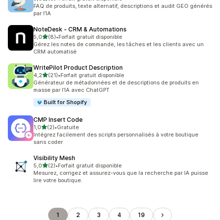
8 avis au total
FAQ de produits, texte alternatif, descriptions et audit GEO générés
par l’IA
NoteDesk ‑ CRM & Automations
étoile(s) sur 5
5,0
(8)
•
Forfait gratuit disponible
8 avis au total
Gérez les notes de commande, les tâches et les clients avec un
CRM automatisé
WritePilot Product Description
étoile(s) sur 5
4,2
(21)
•
Forfait gratuit disponible
21 avis au total
Générateur de métadonnées et de descriptions de produits en
masse par l’IA avec ChatGPT
Built for Shopify
CMP Insert Code
étoile(s) sur 5
1,0
(2)
•
Gratuite
2 avis au total
Intégrez facilement des scripts personnalisés à votre boutique
sans coder
Visibility Mesh
étoile(s) sur 5
5,0
(2)
•
Forfait gratuit disponible
2 avis au total
Mesurez, corrigez et assurez-vous que la recherche par IA puisse
lire votre boutique.
1
2
3
4
19