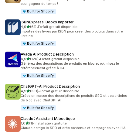
pour gagner du temps !
Built for Shopify
ISBNExpress: Books Importer
étoile(s) sur 5
4,9
(61)
•
Forfait gratuit disponible
61 avis au total
Importez des livres par ISBN pour créer des produits dans votre
librairie
Built for Shopify
Avada AI Product Description
étoile(s) sur 5
4,9
(120)
•
Forfait gratuit disponible
120 avis au total
Générez des descriptions de produits en bloc et optimisez le
référencement grâce à l’IA
Built for Shopify
ChatGPT‑AI Product Description
étoile(s) sur 5
4,9
(331)
•
Forfait gratuit disponible
331 avis au total
Créez en masse des descriptions de produits SEO et des articles
de blog avec ChatGPT AI
Built for Shopify
Claude : Assistant IA boutique
étoile(s) sur 5
1,0
(1)
•
Installation gratuite
1 avis au total
Claude corrige le SEO et crée contenus et campagnes avec l'IA