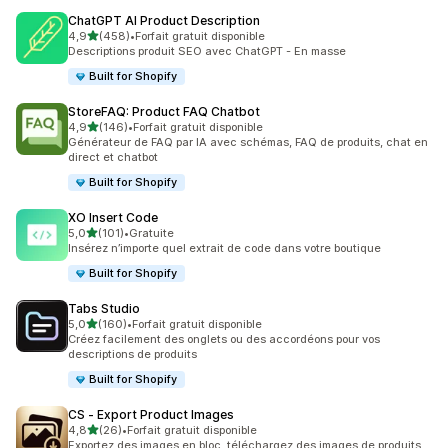
ChatGPT AI Product Description
étoile(s) sur 5
4,9
(458)
•
Forfait gratuit disponible
458 avis au total
Descriptions produit SEO avec ChatGPT - En masse
Built for Shopify
StoreFAQ: Product FAQ Chatbot
étoile(s) sur 5
4,9
(146)
•
Forfait gratuit disponible
146 avis au total
Générateur de FAQ par IA avec schémas, FAQ de produits, chat en
direct et chatbot
Built for Shopify
XO Insert Code
étoile(s) sur 5
5,0
(101)
•
Gratuite
101 avis au total
Insérez n’importe quel extrait de code dans votre boutique
Built for Shopify
Tabs Studio
étoile(s) sur 5
5,0
(160)
•
Forfait gratuit disponible
160 avis au total
Créez facilement des onglets ou des accordéons pour vos
descriptions de produits
Built for Shopify
CS ‑ Export Product Images
étoile(s) sur 5
4,8
(26)
•
Forfait gratuit disponible
26 avis au total
Exportez des images en bloc, téléchargez des images de produits