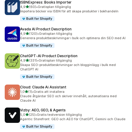
ISBNExpress: Books Importer
av 5 stjärnor
4,9
(60)
•
Gratisplan tillgänglig
60 recensioner totalt
Importera böcker via ISBN för att skapa produkter i bokhandeln
Built for Shopify
Avada AI Product Description
av 5 stjärnor
4,9
(120)
•
Gratisplan tillgänglig
120 recensioner totalt
Generera produktbeskrivningar i bulk och optimera din SEO med AI
Built for Shopify
ChatGPT‑AI Product Description
av 5 stjärnor
4,9
(331)
•
Gratisplan tillgänglig
331 recensioner totalt
Skapa SEO-produktbeskrivningar och blogginlägg i bulk med
ChatGPT AI
Built for Shopify
Cloud: Claude Ai Assistant
av 5 stjärnor
1,0
(1)
•
Gratis att installera
1 recensioner totalt
Claude åtgärdar SEO och skriver innehåll, automatisera med
Claude AI
Vizby: AEO, GEO, & Agents
av 5 stjärnor
5,0
(25)
•
Gratis testversion tillgänglig
25 recensioner totalt
Agentic Storefront: GEO och AEO för ChatGPT, Gemini och Claude
Built for Shopify