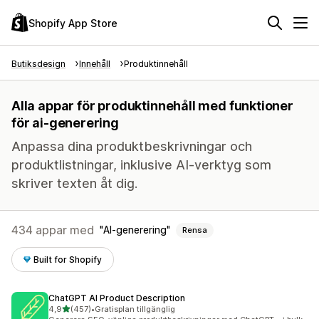
Shopify App Store
Butiksdesign
Innehåll
Produktinnehåll
Alla appar för produktinnehåll med funktioner
för ai-generering
Anpassa dina produktbeskrivningar och
produktlistningar, inklusive AI-verktyg som
skriver texten åt dig.
434 appar med
AI-generering
Rensa
Built for Shopify
ChatGPT AI Product Description
av 5 stjärnor
4,9
(457)
•
Gratisplan tillgänglig
457 recensioner totalt