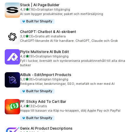
Stack | AI Page Builder
av 5 stjärnor
4,9
(16)
•
Gratisplan tillgänglig
16 recensioner totalt
AI som bygger produktsidor, paket och merförsäljning
Built for Shopify
ChatGPT: Chatbot & AI‑skribent
av 5 stjärnor
3,0
(3)
•
Gratis att installera
3 recensioner totalt
ChatGPT-liknande AI för handlare: ChatGPT, Claude och Grok
Plytix Multistore AI Bulk Edit
av 5 stjärnor
4,6
(9)
•
Gratisplan tillgänglig
9 recensioner totalt
Fyll i luckor, översätt och synkronisera produktinnehåll till alla dina
butiker
AIBulk ‑ Edit/Import Products
av 5 stjärnor
5,0
(8)
•
Gratisplan tillgänglig
8 recensioner totalt
Redigera titlar, beskrivningar, SEO, metafält och mer med AI
Built for Shopify
PF: Sticky Add To Cart Bar
av 5 stjärnor
4,4
(32)
•
Gratis
32 recensioner totalt
Hoppa till kassan via Köp nu-knappen, dölj Apple Pay och PayPal
Built for Shopify
Genix AI Product Descriptions