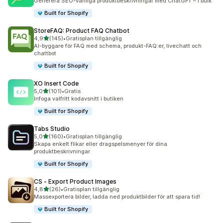
Generera SEO-vänliga produktbeskrivningar med ChatGPT – i bulk
Built for Shopify
StoreFAQ: Product FAQ Chatbot
av 5 stjärnor
4,9
(145)
•
Gratisplan tillgänglig
145 recensioner totalt
AI-byggare för FAQ med schema, produkt-FAQ:er, livechatt och
chattbot
Built for Shopify
XO Insert Code
av 5 stjärnor
5,0
(101)
•
Gratis
101 recensioner totalt
Infoga valfritt kodavsnitt i butiken
Built for Shopify
Tabs Studio
av 5 stjärnor
5,0
(160)
•
Gratisplan tillgänglig
160 recensioner totalt
Skapa enkelt flikar eller dragspelsmenyer för dina
produktbeskrivningar
Built for Shopify
CS ‑ Export Product Images
av 5 stjärnor
4,8
(26)
•
Gratisplan tillgänglig
26 recensioner totalt
Massexportera bilder, ladda ned produktbilder för att spara tid!
Built for Shopify