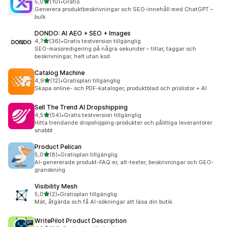
av 5 stjärnor
5,0
(10)
•
Gratis
10 recensioner totalt
Generera produktbeskrivningar och SEO-innehåll med ChatGPT –
bulk
DONDO: AI AEO + SEO + Images
av 5 stjärnor
4,7
(36)
•
Gratis testversion tillgänglig
36 recensioner totalt
SEO-massredigering på några sekunder – titlar, taggar och
beskrivningar, helt utan kod
Catalog Machine
av 5 stjärnor
4,9
(12)
•
Gratisplan tillgänglig
12 recensioner totalt
Skapa online- och PDF-kataloger, produktblad och prislistor + AI
Sell The Trend AI Dropshipping
av 5 stjärnor
4,5
(54)
•
Gratis testversion tillgänglig
54 recensioner totalt
Hitta trendande dropshipping-produkter och pålitliga leverantörer
snabbt
Product Pelican
av 5 stjärnor
5,0
(8)
•
Gratisplan tillgänglig
8 recensioner totalt
AI-genererade produkt-FAQ:er, alt-texter, beskrivningar och GEO-
granskning
Visibility Mesh
av 5 stjärnor
5,0
(2)
•
Gratisplan tillgänglig
2 recensioner totalt
Mät, åtgärda och få AI-sökningar att läsa din butik.
WritePilot Product Description