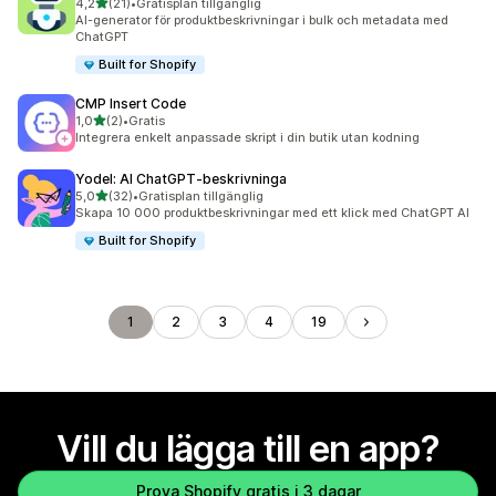
av 5 stjärnor
4,2
(21)
•
Gratisplan tillgänglig
21 recensioner totalt
AI-generator för produktbeskrivningar i bulk och metadata med
ChatGPT
Built for Shopify
CMP Insert Code
av 5 stjärnor
1,0
(2)
•
Gratis
2 recensioner totalt
Integrera enkelt anpassade skript i din butik utan kodning
Yodel: AI ChatGPT‑beskrivninga
av 5 stjärnor
5,0
(32)
•
Gratisplan tillgänglig
32 recensioner totalt
Skapa 10 000 produktbeskrivningar med ett klick med ChatGPT AI
Built for Shopify
1
2
3
4
19
Vill du lägga till en app?
Prova Shopify gratis i 3 dagar