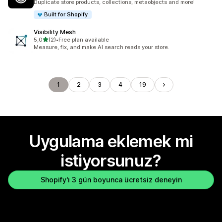
Duplicate store products, collections, metaobjects and more!
Built for Shopify
Visibility Mesh
5 yıldız üzerinden
5,0
(2)
•
Free plan available
toplam 2 değerlendirme
Measure, fix, and make AI search reads your store.
1
2
3
4
19
Uygulama eklemek mi
istiyorsunuz?
Shopify'ı 3 gün boyunca ücretsiz deneyin