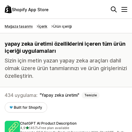
Shopify App Store
Mağaza tasarımı
İçerik
Ürün içeriği
yapay zeka üretimi özelliklerini içeren tüm ürün
içeriği uygulamaları
Sizin için metin yazan yapay zeka araçları dahil
olmak üzere ürün tanımlarınızı ve ürün girişlerinizi
özelleştirin.
434 uygulama:
Yapay zeka üretimi
Temizle
Built for Shopify
ChatGPT AI Product Description
5 yıldız üzerinden
4,9
(457)
•
Free plan available
toplam 457 değerlendirme