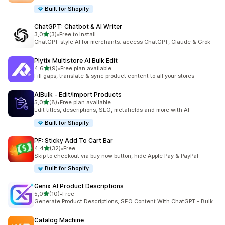
Built for Shopify
ChatGPT: Chatbot & AI Writer
5 yıldız üzerinden
3,0
(3)
•
Free to install
toplam 3 değerlendirme
ChatGPT-style AI for merchants: access ChatGPT, Claude & Grok
Plytix Multistore AI Bulk Edit
5 yıldız üzerinden
4,6
(9)
•
Free plan available
toplam 9 değerlendirme
Fill gaps, translate & sync product content to all your stores
AIBulk ‑ Edit/Import Products
5 yıldız üzerinden
5,0
(8)
•
Free plan available
toplam 8 değerlendirme
Edit titles, descriptions, SEO, metafields and more with AI
Built for Shopify
PF: Sticky Add To Cart Bar
5 yıldız üzerinden
4,4
(32)
•
Free
toplam 32 değerlendirme
Skip to checkout via buy now button, hide Apple Pay & PayPal
Built for Shopify
Genix AI Product Descriptions
5 yıldız üzerinden
5,0
(10)
•
Free
toplam 10 değerlendirme
Generate Product Descriptions, SEO Content With ChatGPT - Bulk
Catalog Machine