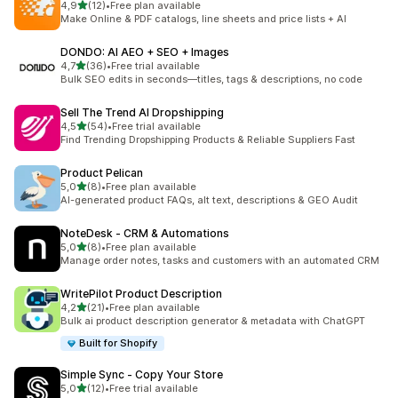
5 yıldız üzerinden
4,9
(12)
•
Free plan available
toplam 12 değerlendirme
Make Online & PDF catalogs, line sheets and price lists + AI
DONDO: AI AEO + SEO + Images
5 yıldız üzerinden
4,7
(36)
•
Free trial available
toplam 36 değerlendirme
Bulk SEO edits in seconds—titles, tags & descriptions, no code
Sell The Trend AI Dropshipping
5 yıldız üzerinden
4,5
(54)
•
Free trial available
toplam 54 değerlendirme
Find Trending Dropshipping Products & Reliable Suppliers Fast
Product Pelican
5 yıldız üzerinden
5,0
(8)
•
Free plan available
toplam 8 değerlendirme
AI-generated product FAQs, alt text, descriptions & GEO Audit
NoteDesk ‑ CRM & Automations
5 yıldız üzerinden
5,0
(8)
•
Free plan available
toplam 8 değerlendirme
Manage order notes, tasks and customers with an automated CRM
WritePilot Product Description
5 yıldız üzerinden
4,2
(21)
•
Free plan available
toplam 21 değerlendirme
Bulk ai product description generator & metadata with ChatGPT
Built for Shopify
Simple Sync ‑ Copy Your Store
5 yıldız üzerinden
5,0
(12)
•
Free trial available
toplam 12 değerlendirme