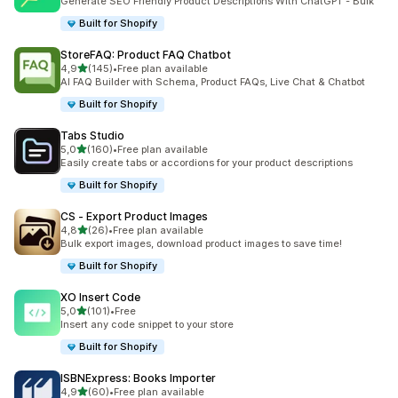
Generate SEO Friendly Product Descriptions With ChatGPT - Bulk
Built for Shopify
StoreFAQ: Product FAQ Chatbot
5 yıldız üzerinden
4,9
(145)
•
Free plan available
toplam 145 değerlendirme
AI FAQ Builder with Schema, Product FAQs, Live Chat & Chatbot
Built for Shopify
Tabs Studio
5 yıldız üzerinden
5,0
(160)
•
Free plan available
toplam 160 değerlendirme
Easily create tabs or accordions for your product descriptions
Built for Shopify
CS ‑ Export Product Images
5 yıldız üzerinden
4,8
(26)
•
Free plan available
toplam 26 değerlendirme
Bulk export images, download product images to save time!
Built for Shopify
XO Insert Code
5 yıldız üzerinden
5,0
(101)
•
Free
toplam 101 değerlendirme
Insert any code snippet to your store
Built for Shopify
ISBNExpress: Books Importer
5 yıldız üzerinden
4,9
(60)
•
Free plan available
toplam 60 değerlendirme