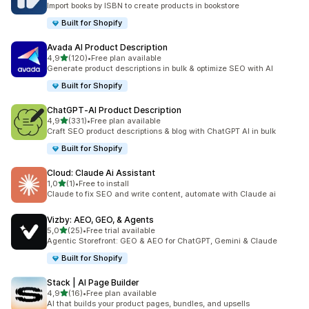
Import books by ISBN to create products in bookstore
Built for Shopify
Avada AI Product Description
5 yıldız üzerinden
4,9
(120)
•
Free plan available
toplam 120 değerlendirme
Generate product descriptions in bulk & optimize SEO with AI
Built for Shopify
ChatGPT‑AI Product Description
5 yıldız üzerinden
4,9
(331)
•
Free plan available
toplam 331 değerlendirme
Craft SEO product descriptions & blog with ChatGPT AI in bulk
Built for Shopify
Cloud: Claude Ai Assistant
5 yıldız üzerinden
1,0
(1)
•
Free to install
toplam 1 değerlendirme
Claude to fix SEO and write content, automate with Claude ai
Vizby: AEO, GEO, & Agents
5 yıldız üzerinden
5,0
(25)
•
Free trial available
toplam 25 değerlendirme
Agentic Storefront: GEO & AEO for ChatGPT, Gemini & Claude
Built for Shopify
Stack | AI Page Builder
5 yıldız üzerinden
4,9
(16)
•
Free plan available
toplam 16 değerlendirme
AI that builds your product pages, bundles, and upsells