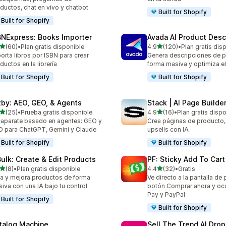
ductos, chat en vivo y chatbot
Built for Shopify
Built for Shopify
BNExpress: Books Importer
Avada AI Product Desc
de 5 estrellas
de 5 estrellas
(60)
•
Plan gratis disponible
4.9
(120)
•
Plan gratis dis
reseñas en total
120 reseñas en total
orta libros por ISBN para crear
Genera descripciones de 
ductos en la librería
forma masiva y optimiza e
Built for Shopify
Built for Shopify
zby: AEO, GEO, & Agents
Stack | AI Page Builde
de 5 estrellas
de 5 estrellas
(25)
•
Prueba gratis disponible
4.9
(16)
•
Plan gratis disp
reseñas en total
16 reseñas en total
aparate basado en agentes: GEO y
Crea páginas de producto,
 para ChatGPT, Gemini y Claude
upsells con IA
Built for Shopify
Built for Shopify
Bulk: Create & Edit Products
PF: Sticky Add To Cart
de 5 estrellas
de 5 estrellas
(8)
•
Plan gratis disponible
4.4
(32)
•
Gratis
eseñas en total
32 reseñas en total
a y mejora productos de forma
Ve directo a la pantalla de
iva con una IA bajo tu control.
botón Comprar ahora y ocu
Pay y PayPal
Built for Shopify
Built for Shopify
talog Machine
Sell The Trend AI Dro