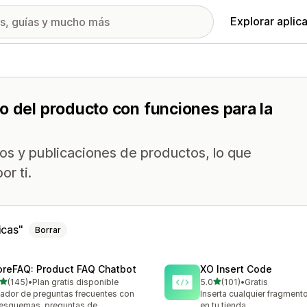
Explorar aplic
o del producto con funciones para la
os y publicaciones de productos, lo que
or ti.
icas
Borrar
oreFAQ: Product FAQ Chatbot
XO Insert Code
de 5 estrellas
de 5 estrellas
(145)
•
Plan gratis disponible
5.0
(101)
•
Gratis
 reseñas en total
101 reseñas en total
ador de preguntas frecuentes con
Inserta cualquier fragment
 esquemas, preguntas de
en tu tienda