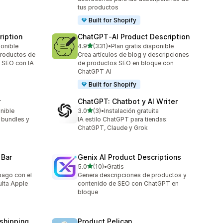
tus productos
Built for Shopify
ription
ChatGPT‑AI Product Description
de 5 estrellas
ponible
4.9
(331)
•
Plan gratis disponible
331 reseñas en total
productos de
Crea artículos de blog y descripciones
l SEO con IA
de productos SEO en bloque con
ChatGPT AI
Built for Shopify
r
ChatGPT: Chatbot y AI Writer
de 5 estrellas
onible
3.0
(3)
•
Instalación gratuita
3 reseñas en total
 bundles y
IA estilo ChatGPT para tiendas:
ChatGPT, Claude y Grok
 Bar
Genix AI Product Descriptions
de 5 estrellas
5.0
(10)
•
Gratis
10 reseñas en total
 pago con el
Genera descripciones de productos y
lta Apple
contenido de SEO con ChatGPT en
bloque
pshipping
Product Pelican