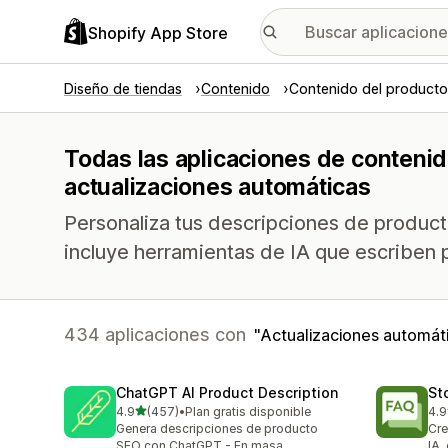
Shopify App Store
Diseño de tiendas
Contenido
Contenido del producto
Todas las aplicaciones de contenid
actualizaciones automáticas
Personaliza tus descripciones de product
incluye herramientas de IA que escriben p
434 aplicaciones con
Actualizaciones automát
ChatGPT AI Product Description
St
de 5 estrellas
4.9
(457)
•
Plan gratis disponible
4.9
457 reseñas en total
145
Genera descripciones de producto
Cre
SEO con ChatGPT - En masa
IA,