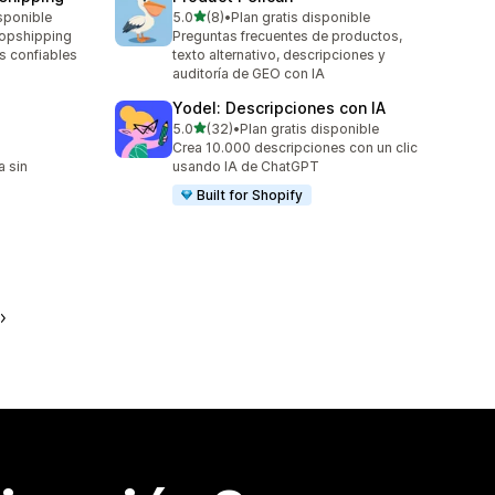
de 5 estrellas
sponible
5.0
(8)
•
Plan gratis disponible
8 reseñas en total
ropshipping
Preguntas frecuentes de productos,
s confiables
texto alternativo, descripciones y
auditoría de GEO con IA
Yodel: Descripciones con IA
de 5 estrellas
5.0
(32)
•
Plan gratis disponible
32 reseñas en total
Crea 10.000 descripciones con un clic
a sin
usando IA de ChatGPT
Built for Shopify