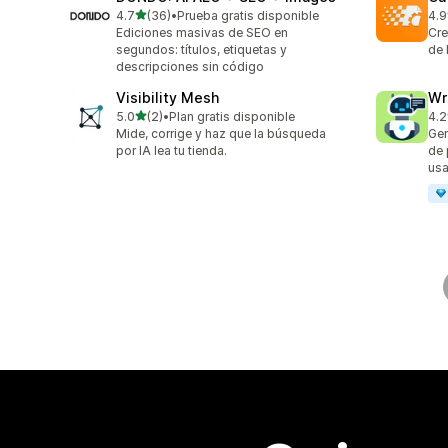
de 5 estrellas
4.7
(36)
•
Prueba gratis disponible
4.9
36 reseñas en total
12 
Ediciones masivas de SEO en
Cre
segundos: títulos, etiquetas y
de 
descripciones sin código
Visibility Mesh
Wr
de 5 estrellas
5.0
(2)
•
Plan gratis disponible
4.2
2 reseñas en total
21 
Mide, corrige y haz que la búsqueda
Gen
por IA lea tu tienda.
de 
us