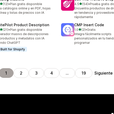
de 5 estrellas
de 5 estrellas
(12)
•
Plan gratis disponible
4.5
(54)
•
Prueba gratis di
reseñas en total
54 reseñas en total
a catálogos online y en PDF, hojas
Encuentra productos de d
línea y listas de precios con IA
en tendencia y proveedore
rápidamente
itePilot Product Description
CMP Insert Code
de 5 estrellas
de 5 estrellas
(21)
•
Plan gratis disponible
1.0
(2)
•
Gratis
reseñas en total
2 reseñas en total
erador masivo de descripciones
Integra fácilmente scripts
productos y metadatos con IA
personalizados en tu tiend
ando ChatGPT
programar
Built for Shopify
Siguiente
1
2
3
4
…
19