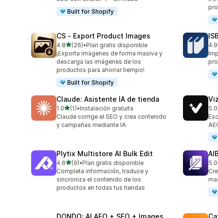
pro
Built for Shopify
CS ‑ Export Product Images
IS
de 5 estrellas
4.8
(26)
•
Plan gratis disponible
4.9
26 reseñas en total
60 
¡Exporta imágenes de forma masiva y
Imp
descarga las imágenes de los
pro
productos para ahorrar tiempo!
Built for Shopify
Claude: Asistente IA de tienda
Vi
de 5 estrellas
1.0
(1)
•
Instalación gratuita
5.0
1 reseñas en total
25 
Claude corrige el SEO y crea contenido
Esc
y campañas mediante IA
AEO
Plytix Multistore AI Bulk Edit
AI
de 5 estrellas
4.6
(9)
•
Plan gratis disponible
5.0
9 reseñas en total
8 r
Completa información, traduce y
Cre
sincroniza el contenido de los
mas
productos en todas tus tiendas
DONDO: AI AEO + SEO + Images
Ca