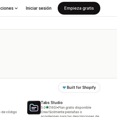
aciones
Iniciar sesión
Empieza gratis
Built for Shopify
Tabs Studio
de 5 estrellas
5.0
(160)
•
Plan gratis disponible
160 reseñas en total
o de código
Crea fácilmente pestañas o
acordeones para las descripciones de