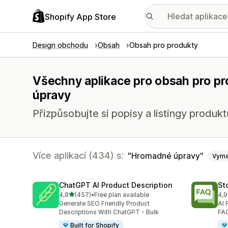
Shopify App Store
Design obchodu
Obsah
Obsah pro produkty
Všechny aplikace pro obsah pro p
úpravy
Přizpůsobujte si popisy a listingy produkt
Více aplikací (434) s:
Hromadné úpravy
Vyma
ChatGPT AI Product Description
St
z 5 hvězd
4,9
(457)
•
Free plan available
4,9
Celkový počet recenzí: 457
Cel
Generate SEO Friendly Product
AI 
Descriptions With ChatGPT - Bulk
FAQ
Built for Shopify