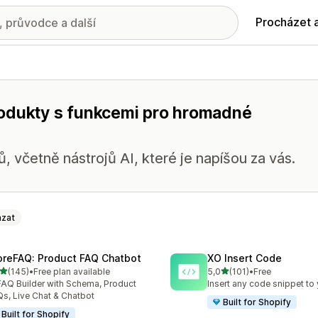
Procházet 
rodukty s funkcemi pro hromadné
ů, včetně nástrojů AI, které je napíšou za vás.
zat
oreFAQ: Product FAQ Chatbot
XO Insert Code
z 5 hvězd
z 5 hvězd
(145)
•
Free plan available
5,0
(101)
•
Free
kový počet recenzí: 145
Celkový počet recenzí: 101
FAQ Builder with Schema, Product
Insert any code snippet to 
s, Live Chat & Chatbot
Built for Shopify
Built for Shopify