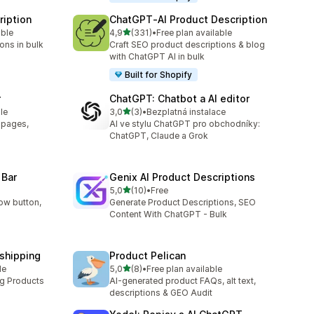
ription
ChatGPT‑AI Product Description
z 5 hvězd
able
4,9
(331)
•
Free plan available
0
Celkový počet recenzí: 331
ons in bulk
Craft SEO product descriptions & blog
with ChatGPT AI in bulk
Built for Shopify
r
ChatGPT: Chatbot a AI editor
z 5 hvězd
le
3,0
(3)
•
Bezplatná instalace
Celkový počet recenzí: 3
t pages,
AI ve stylu ChatGPT pro obchodníky:
ChatGPT, Claude a Grok
 Bar
Genix AI Product Descriptions
z 5 hvězd
5,0
(10)
•
Free
Celkový počet recenzí: 10
ow button,
Generate Product Descriptions, SEO
Content With ChatGPT - Bulk
pshipping
Product Pelican
z 5 hvězd
le
5,0
(8)
•
Free plan available
Celkový počet recenzí: 8
ng Products
AI-generated product FAQs, alt text,
descriptions & GEO Audit