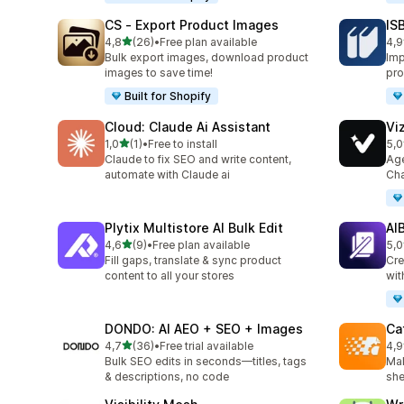
CS ‑ Export Product Images
IS
z 5 hvězd
4,8
(26)
•
Free plan available
4,9
Celkový počet recenzí: 26
Cel
Bulk export images, download product
Imp
images to save time!
pro
Built for Shopify
Cloud: Claude Ai Assistant
Vi
z 5 hvězd
1,0
(1)
•
Free to install
5,0
Celkový počet recenzí: 1
Cel
Claude to fix SEO and write content,
Age
automate with Claude ai
Cha
Plytix Multistore AI Bulk Edit
AI
z 5 hvězd
4,6
(9)
•
Free plan available
5,0
Celkový počet recenzí: 9
Cel
Fill gaps, translate & sync product
Cre
content to all your stores
wit
DONDO: AI AEO + SEO + Images
Ca
z 5 hvězd
4,7
(36)
•
Free trial available
4,9
Celkový počet recenzí: 36
Cel
Bulk SEO edits in seconds—titles, tags
Mak
& descriptions, no code
she