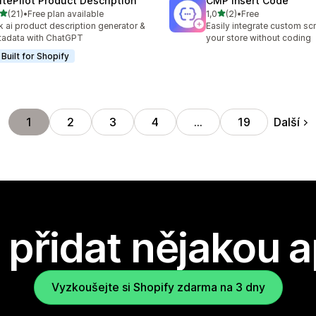
itePilot Product Description
CMP Insert Code
z 5 hvězd
z 5 hvězd
(21)
•
Free plan available
1,0
(2)
•
Free
kový počet recenzí: 21
Celkový počet recenzí: 2
k ai product description generator &
Easily integrate custom scr
adata with ChatGPT
your store without coding
Built for Shopify
Další
1
2
3
4
…
19
přidat nějakou a
Vyzkoušejte si Shopify zdarma na 3 dny