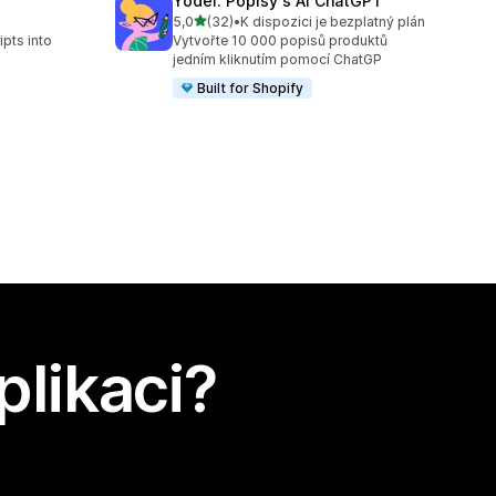
Yodel: Popisy s AI ChatGPT
z 5 hvězd
5,0
(32)
•
K dispozici je bezplatný plán
Celkový počet recenzí: 32
ipts into
Vytvořte 10 000 popisů produktů
jedním kliknutím pomocí ChatGP
Built for Shopify
plikaci?