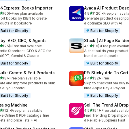
BNExpress: Books Importer
Avada AI Product Desc
z 5 hvězd
z 5 hvězd
(60)
•
Free plan available
4,9
(120)
•
Free plan avail
kový počet recenzí: 60
Celkový počet recenzí: 12
ort books by ISBN to create
Generate product descripti
ducts in bookstore
& optimize SEO with AI
Built for Shopify
Built for Shopify
zby: AEO, GEO, & Agents
Stack | AI Page Builde
z 5 hvězd
z 5 hvězd
(25)
•
Free trial available
4,9
(16)
•
Free plan availab
kový počet recenzí: 25
Celkový počet recenzí: 16
ntic Storefront: GEO & AEO for
AI that builds your produc
tGPT, Gemini & Claude
bundles, and upsells
Built for Shopify
Built for Shopify
Bulk: Create & Edit Products
PF: Sticky Add To Cart
z 5 hvězd
z 5 hvězd
(8)
•
Free plan available
4,4
(32)
•
Free
kový počet recenzí: 8
Celkový počet recenzí: 32
ate and improve products in bulk
Skip to checkout via buy n
h AI you control.
hide Apple Pay & PayPal
Built for Shopify
Built for Shopify
talog Machine
Sell The Trend AI Dro
z 5 hvězd
z 5 hvězd
(12)
•
Free plan available
4,5
(54)
•
Free trial availab
kový počet recenzí: 12
Celkový počet recenzí: 54
e Online & PDF catalogs, line
Find Trending Dropshippi
ets and price lists + AI
& Reliable Suppliers Fast