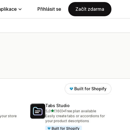
aplikace
Přihlásit se
Začít zdarma
Built for Shopify
Tabs Studio
z 5 hvězd
5,0
(160)
•
Free plan available
Celkový počet recenzí: 160
your store
Easily create tabs or accordions for
your product descriptions
Built for Shopify