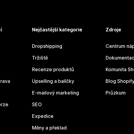
í
Nejčastější kategorie
Zdroje
Dropshipping
Centrum náp
Tržiště
Dokumentace
Recenze produktů
Komunita Sh
rava
Upselling a balíčky
Blog Shopif
E-mailový marketing
Průzkum
erze
SEO
Expedice
Měny a překlad