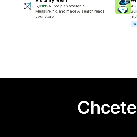
Visibility Mesh
Wr
z 5 hvězd
5,0
(2)
•
Free plan available
4,2
Celkový počet recenzí: 2
Cel
Measure, fix, and make AI search reads
Bul
your store.
met
Chcete 