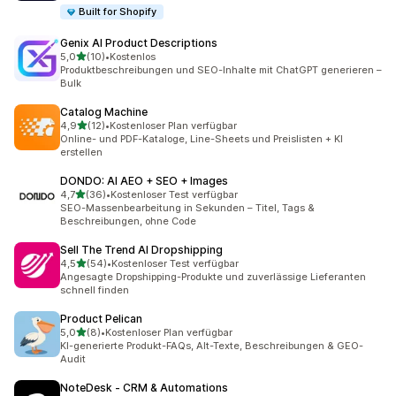
Built for Shopify
Genix AI Product Descriptions
von 5 Sternen
5,0
(10)
•
Kostenlos
10 Rezensionen insgesamt
Produktbeschreibungen und SEO-Inhalte mit ChatGPT generieren –
Bulk
Catalog Machine
von 5 Sternen
4,9
(12)
•
Kostenloser Plan verfügbar
12 Rezensionen insgesamt
Online- und PDF-Kataloge, Line-Sheets und Preislisten + KI
erstellen
DONDO: AI AEO + SEO + Images
von 5 Sternen
4,7
(36)
•
Kostenloser Test verfügbar
36 Rezensionen insgesamt
SEO-Massenbearbeitung in Sekunden – Titel, Tags &
Beschreibungen, ohne Code
Sell The Trend AI Dropshipping
von 5 Sternen
4,5
(54)
•
Kostenloser Test verfügbar
54 Rezensionen insgesamt
Angesagte Dropshipping-Produkte und zuverlässige Lieferanten
schnell finden
Product Pelican
von 5 Sternen
5,0
(8)
•
Kostenloser Plan verfügbar
8 Rezensionen insgesamt
KI-generierte Produkt-FAQs, Alt-Texte, Beschreibungen & GEO-
Audit
NoteDesk ‑ CRM & Automations