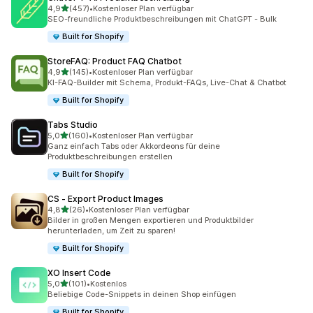
von 5 Sternen
4,9
(457)
•
Kostenloser Plan verfügbar
457 Rezensionen insgesamt
SEO-freundliche Produktbeschreibungen mit ChatGPT - Bulk
Built for Shopify
StoreFAQ: Product FAQ Chatbot
von 5 Sternen
4,9
(145)
•
Kostenloser Plan verfügbar
145 Rezensionen insgesamt
KI-FAQ-Builder mit Schema, Produkt-FAQs, Live-Chat & Chatbot
Built for Shopify
Tabs Studio
von 5 Sternen
5,0
(160)
•
Kostenloser Plan verfügbar
160 Rezensionen insgesamt
Ganz einfach Tabs oder Akkordeons für deine
Produktbeschreibungen erstellen
Built for Shopify
CS ‑ Export Product Images
von 5 Sternen
4,8
(26)
•
Kostenloser Plan verfügbar
26 Rezensionen insgesamt
Bilder in großen Mengen exportieren und Produktbilder
herunterladen, um Zeit zu sparen!
Built for Shopify
XO Insert Code
von 5 Sternen
5,0
(101)
•
Kostenlos
101 Rezensionen insgesamt
Beliebige Code-Snippets in deinen Shop einfügen
Built for Shopify