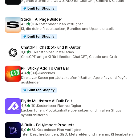
Agentic Storefront: GEO & AEO für ChatGPT, Gemini & Claude
Built for Shopify
Stack | AI Page Builder
von 5 Sternen
4,9
(16)
•
Kostenloser Plan verfügbar
16 Rezensionen insgesamt
KI, die deine Produktseiten, Bundles und Upsells erstellt
Built for Shopify
ChatGPT: Chatbot‑ und KI‑Autor
von 5 Sternen
3,0
(3)
•
Kostenlose Installation
3 Rezensionen insgesamt
ChatGPT-artige KI für Händler: ChatGPT, Claude und Grok
PF: Sticky Add To Cart Bar
von 5 Sternen
4,4
(33)
•
Kostenlos
33 Rezensionen insgesamt
Direkt zur Kasse per „Jetzt kaufen“-Button, Apple Pay und PayPal
ausblenden
Built for Shopify
Plytix Multistore AI Bulk Edit
von 5 Sternen
4,6
(9)
•
Kostenloser Plan verfügbar
9 Rezensionen insgesamt
Lücken füllen, Produktinhalte übersetzen und in allen Shops
synchronisieren
AIBulk ‑ Edit/Import Products
von 5 Sternen
5,0
(8)
•
Kostenloser Plan verfügbar
8 Rezensionen insgesamt
Titel, Beschreibungen, SEO, Metafelder und mehr mit KI bearbeiten