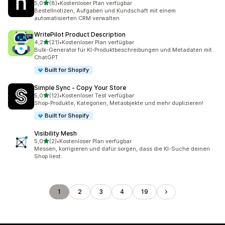
von 5 Sternen
5,0
(8)
•
Kostenloser Plan verfügbar
8 Rezensionen insgesamt
Bestellnotizen, Aufgaben und Kundschaft mit einem
automatisierten CRM verwalten
WritePilot Product Description
von 5 Sternen
4,2
(21)
•
Kostenloser Plan verfügbar
21 Rezensionen insgesamt
Bulk-Generator für KI-Produktbeschreibungen und Metadaten mit
ChatGPT
Built for Shopify
Simple Sync ‑ Copy Your Store
von 5 Sternen
5,0
(12)
•
Kostenloser Test verfügbar
12 Rezensionen insgesamt
Shop-Produkte, Kategorien, Metaobjekte und mehr duplizieren!
Built for Shopify
Visibility Mesh
von 5 Sternen
5,0
(2)
•
Kostenloser Plan verfügbar
2 Rezensionen insgesamt
Messen, korrigieren und dafür sorgen, dass die KI-Suche deinen
Shop liest.
1
2
3
4
19