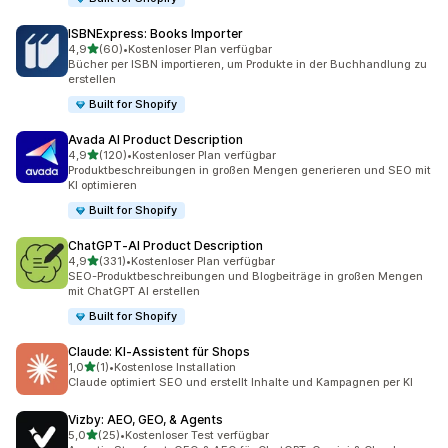
ISBNExpress: Books Importer
von 5 Sternen
4,9
(60)
•
Kostenloser Plan verfügbar
60 Rezensionen insgesamt
Bücher per ISBN importieren, um Produkte in der Buchhandlung zu
erstellen
Built for Shopify
Avada AI Product Description
von 5 Sternen
4,9
(120)
•
Kostenloser Plan verfügbar
120 Rezensionen insgesamt
Produktbeschreibungen in großen Mengen generieren und SEO mit
KI optimieren
Built for Shopify
ChatGPT‑AI Product Description
von 5 Sternen
4,9
(331)
•
Kostenloser Plan verfügbar
331 Rezensionen insgesamt
SEO-Produktbeschreibungen und Blogbeiträge in großen Mengen
mit ChatGPT AI erstellen
Built for Shopify
Claude: KI‑Assistent für Shops
von 5 Sternen
1,0
(1)
•
Kostenlose Installation
1 Rezensionen insgesamt
Claude optimiert SEO und erstellt Inhalte und Kampagnen per KI
Vizby: AEO, GEO, & Agents
von 5 Sternen
5,0
(25)
•
Kostenloser Test verfügbar
25 Rezensionen insgesamt