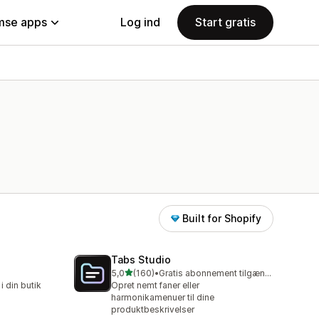
se apps
Log ind
Start gratis
Built for Shopify
Tabs Studio
ud af 5 stjerner
5,0
(160)
•
Gratis abonnement tilgængeligt
160 anmeldelser i alt
i din butik
Opret nemt faner eller
harmonikamenuer til dine
produktbeskrivelser