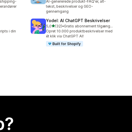
pshipping-
AI-genererede produkt-FAQ'er, alt-
verandører
tekst, beskrivelser og GEO-
gennemgang
Yodel: AI ChatGPT Beskrivelser
ud af 5 stjerner
5,0
(32)
•
Gratis abonnement tilgængeligt
32 anmeldelser i alt
ipts i din
Opret 10.000 produktbeskrivelser med
ét klik via ChatGPT AI!
Built for Shopify
p?