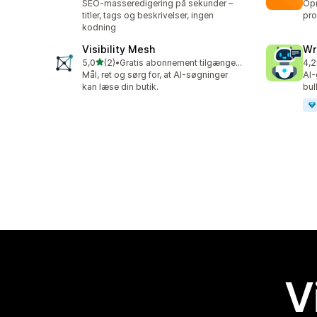
SEO-masseredigering på sekunder –
Opr
titler, tags og beskrivelser, ingen
pro
kodning
Visibility Mesh
Wr
ud af 5 stjerner
5,0
(2)
•
Gratis abonnement tilgængeligt
4,2
2 anmeldelser i alt
21 
Mål, ret og sørg for, at AI-søgninger
AI-
kan læse din butik.
bu
V