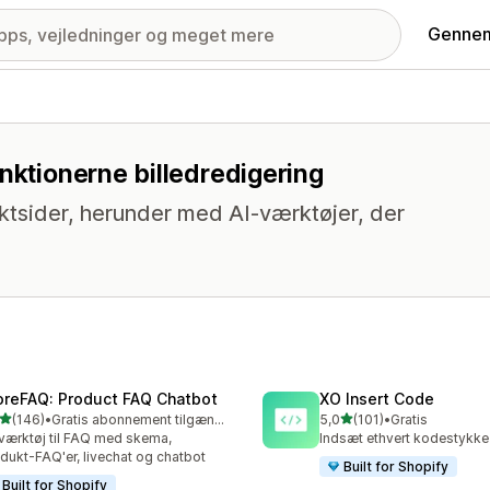
Gennem
nktionerne billedredigering
ktsider, herunder med AI-værktøjer, der
oreFAQ: Product FAQ Chatbot
XO Insert Code
ud af 5 stjerner
ud af 5 stjerner
(146)
•
Gratis abonnement tilgængeligt
5,0
(101)
•
Gratis
 anmeldelser i alt
101 anmeldelser i alt
værktøj til FAQ med skema,
Indsæt ethvert kodestykke 
dukt-FAQ'er, livechat og chatbot
Built for Shopify
Built for Shopify