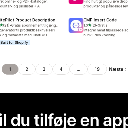
et online- og PDF-kataloger,
Find hurtigt populære dro
duktark og prislister + AI
produkter og pålidelige le
itePilot Product Description
CMP Insert Code
ud af 5 stjerner
ud af 5 stjerner
(21)
•
Gratis abonnement tilgængeligt
1,0
(2)
•
Gratis
anmeldelser i alt
2 anmeldelser i alt
generator til produktbeskrivelser i
Integrer nemt tilpassede scr
lk og metadata med ChatGPT
butik uden kodning
Built for Shopify
Næste
1
2
3
4
…
19
il du tilføje en ap