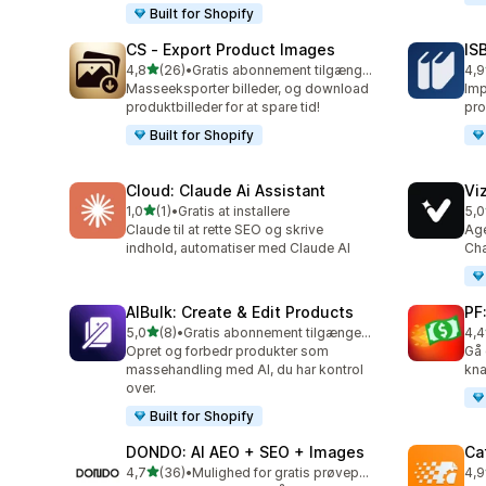
Built for Shopify
CS ‑ Export Product Images
IS
ud af 5 stjerner
4,8
(26)
•
Gratis abonnement tilgængeligt
4,9
26 anmeldelser i alt
60 
Masseeksporter billeder, og download
Imp
produktbilleder for at spare tid!
pro
Built for Shopify
Cloud: Claude Ai Assistant
Vi
ud af 5 stjerner
1,0
(1)
•
Gratis at installere
5,0
1 anmeldelser i alt
25 
Claude til at rette SEO og skrive
Age
indhold, automatiser med Claude AI
Cha
AIBulk: Create & Edit Products
PF
ud af 5 stjerner
5,0
(8)
•
Gratis abonnement tilgængeligt
4,4
8 anmeldelser i alt
32 
Opret og forbedr produkter som
Gå 
massehandling med AI, du har kontrol
kna
over.
Built for Shopify
DONDO: AI AEO + SEO + Images
Ca
ud af 5 stjerner
4,7
(36)
•
Mulighed for gratis prøveperiode
4,9
36 anmeldelser i alt
12 