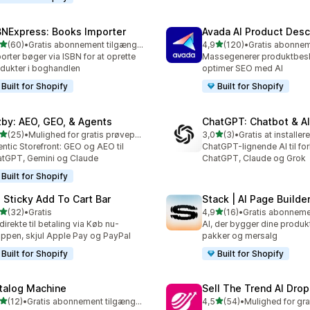
BNExpress: Books Importer
Avada AI Product Desc
ud af 5 stjerner
ud af 5 stjerner
(60)
•
Gratis abonnement tilgængeligt
4,9
(120)
•
anmeldelser i alt
120 anmeldelser i alt
orter bøger via ISBN for at oprette
Massegenerer produktbeskr
dukter i boghandlen
optimer SEO med AI
Built for Shopify
Built for Shopify
zby: AEO, GEO, & Agents
ChatGPT: Chatbot & AI
ud af 5 stjerner
ud af 5 stjerner
(25)
•
Mulighed for gratis prøveperiode
3,0
(3)
•
Gratis at installere
anmeldelser i alt
3 anmeldelser i alt
ntic Storefront: GEO og AEO til
ChatGPT-lignende AI til for
tGPT, Gemini og Claude
ChatGPT, Claude og Grok
Built for Shopify
: Sticky Add To Cart Bar
Stack | AI Page Builde
ud af 5 stjerner
ud af 5 stjerner
(32)
•
Gratis
4,9
(16)
•
anmeldelser i alt
16 anmeldelser i alt
direkte til betaling via Køb nu-
AI, der bygger dine produkt
ppen, skjul Apple Pay og PayPal
pakker og mersalg
Built for Shopify
Built for Shopify
talog Machine
Sell The Trend AI Dro
ud af 5 stjerner
ud af 5 stjerner
(12)
•
Gratis abonnement tilgængeligt
4,5
(54)
•
anmeldelser i alt
54 anmeldelser i alt