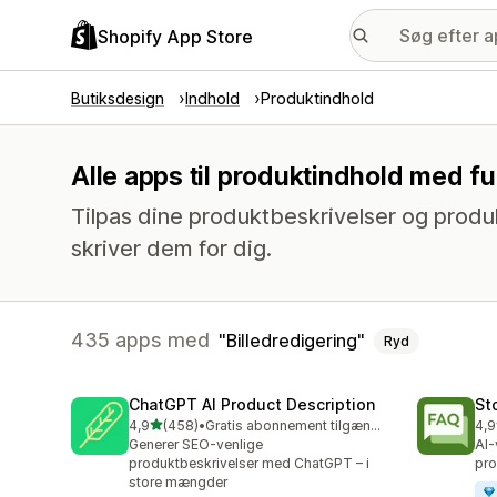
Shopify App Store
Butiksdesign
Indhold
Produktindhold
Alle apps til produktindhold med fu
Tilpas dine produktbeskrivelser og produ
skriver dem for dig.
435 apps med
Billedredigering
Ryd
ChatGPT AI Product Description
St
ud af 5 stjerner
4,9
(458)
•
Gratis abonnement tilgængeligt
4,9
458 anmeldelser i alt
146
Generer SEO-venlige
AI-
produktbeskrivelser med ChatGPT – i
pro
store mængder