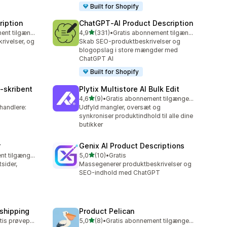
Built for Shopify
ription
ChatGPT‑AI Product Description
ud af 5 stjerner
Gratis abonnement tilgængeligt
4,9
(331)
•
Gratis abonnement tilgængeligt
331 anmeldelser i alt
ivelser, og
Skab SEO-produktbeskrivelser og
blogopslag i store mængder med
ChatGPT AI
Built for Shopify
‑skribent
Plytix Multistore AI Bulk Edit
ud af 5 stjerner
4,6
(9)
•
Gratis abonnement tilgængeligt
9 anmeldelser i alt
handlere:
Udfyld mangler, oversæt og
synkroniser produktindhold til alle dine
butikker
r
Genix AI Product Descriptions
ud af 5 stjerner
Gratis abonnement tilgængeligt
5,0
(10)
•
Gratis
10 anmeldelser i alt
sider,
Massegenerer produktbeskrivelser og
SEO-indhold med ChatGPT
pshipping
Product Pelican
ud af 5 stjerner
Mulighed for gratis prøveperiode
5,0
(8)
•
Gratis abonnement tilgængeligt
8 anmeldelser i alt