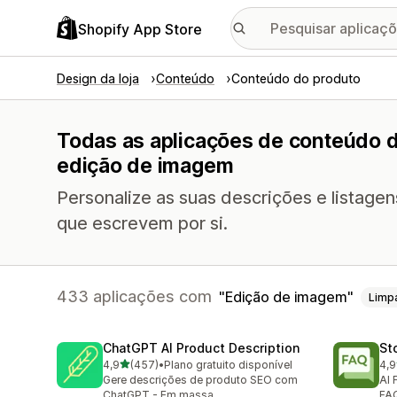
Shopify App Store
Design da loja
Conteúdo
Conteúdo do produto
Todas as aplicações de conteúdo 
edição de imagem
Personalize as suas descrições e listagen
que escrevem por si.
433 aplicações com
Edição de imagem
Limp
ChatGPT AI Product Description
St
de 5 estrelas
4,9
(457)
•
Plano gratuito disponível
4,9
457 total de avaliações
145
Gere descrições de produto SEO com
AI 
ChatGPT - Em massa
FAQ