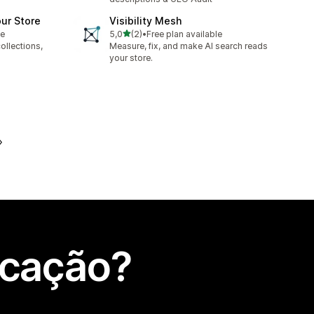
ur Store
Visibility Mesh
de 5 estrelas
le
5,0
(2)
•
Free plan available
2 total de avaliações
ollections,
Measure, fix, and make AI search reads
your store.
icação?