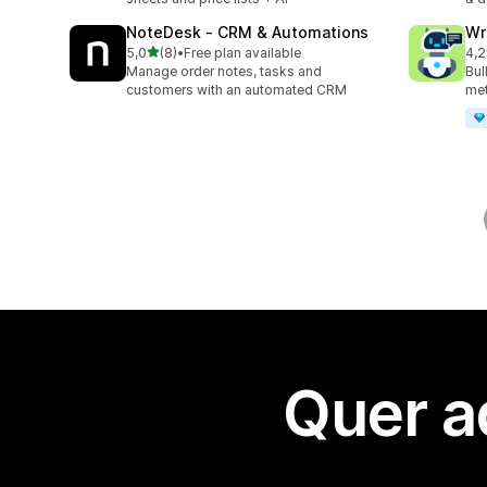
NoteDesk ‑ CRM & Automations
Wr
de 5 estrelas
5,0
(8)
•
Free plan available
4,2
8 total de avaliações
21 
Manage order notes, tasks and
Bul
customers with an automated CRM
met
Quer a