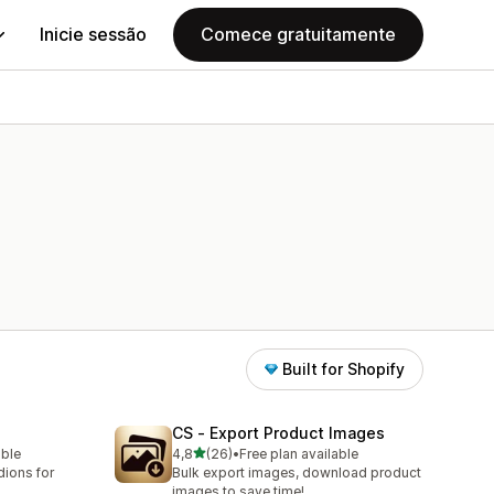
Inicie sessão
Comece gratuitamente
Built for Shopify
CS ‑ Export Product Images
de 5 estrelas
able
4,8
(26)
•
Free plan available
26 total de avaliações
dions for
Bulk export images, download product
images to save time!