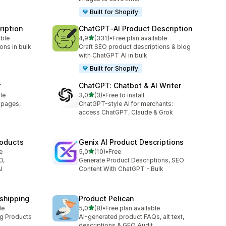
Built for Shopify
ription
ChatGPT‑AI Product Description
de 5 estrelas
able
4,9
(331)
•
Free plan available
331 total de avaliações
ons in bulk
Craft SEO product descriptions & blog
with ChatGPT AI in bulk
Built for Shopify
r
ChatGPT: Chatbot & AI Writer
de 5 estrelas
le
3,0
(3)
•
Free to install
3 total de avaliações
t pages,
ChatGPT-style AI for merchants:
access ChatGPT, Claude & Grok
roducts
Genix AI Product Descriptions
de 5 estrelas
e
5,0
(10)
•
Free
10 total de avaliações
O,
Generate Product Descriptions, SEO
I
Content With ChatGPT - Bulk
pshipping
Product Pelican
de 5 estrelas
le
5,0
(8)
•
Free plan available
8 total de avaliações
ng Products
AI-generated product FAQs, alt text,
descriptions & GEO Audit