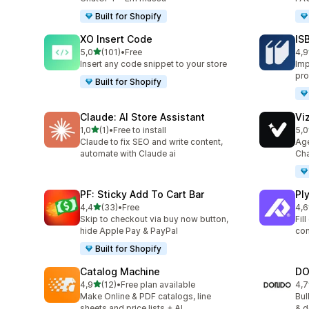
Built for Shopify
XO Insert Code
IS
de 5 estrelas
5,0
(101)
•
Free
4,9
101 total de avaliações
60 
Insert any code snippet to your store
Imp
pro
Built for Shopify
Claude: AI Store Assistant
Vi
de 5 estrelas
1,0
(1)
•
Free to install
5,0
1 total de avaliações
25 
Claude to fix SEO and write content,
Age
automate with Claude ai
Cha
PF: Sticky Add To Cart Bar
Ply
de 5 estrelas
4,4
(33)
•
Free
4,6
33 total de avaliações
9 t
Skip to checkout via buy now button,
Fil
hide Apple Pay & PayPal
con
Built for Shopify
Catalog Machine
DO
de 5 estrelas
4,9
(12)
•
Free plan available
4,7
12 total de avaliações
36 
Make Online & PDF catalogs, line
Bul
sheets and price lists + AI
& d