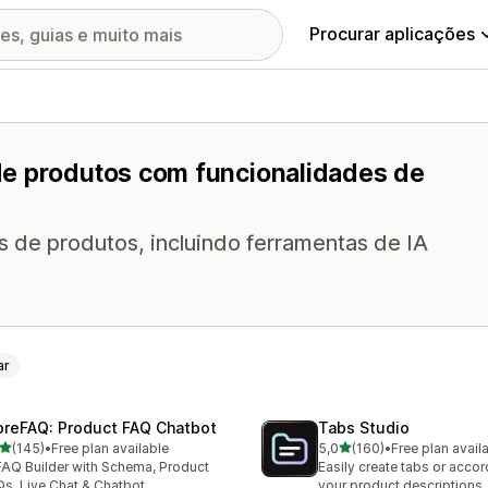
Procurar aplicações
de produtos com funcionalidades de
s de produtos, incluindo ferramentas de IA
ar
oreFAQ: Product FAQ Chatbot
Tabs Studio
de 5 estrelas
de 5 estrelas
(145)
•
Free plan available
5,0
(160)
•
Free plan avail
 total de avaliações
160 total de avaliações
FAQ Builder with Schema, Product
Easily create tabs or accor
s, Live Chat & Chatbot
your product descriptions