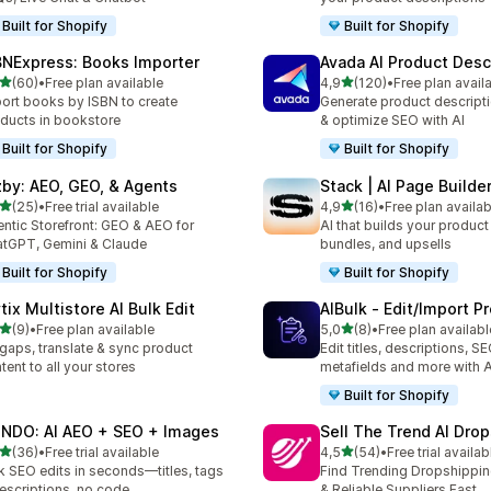
Built for Shopify
Built for Shopify
BNExpress: Books Importer
Avada AI Product Desc
de 5 estrelas
de 5 estrelas
(60)
•
Free plan available
4,9
(120)
•
Free plan avail
total de avaliações
120 total de avaliações
ort books by ISBN to create
Generate product descripti
ducts in bookstore
& optimize SEO with AI
Built for Shopify
Built for Shopify
zby: AEO, GEO, & Agents
Stack | AI Page Builde
de 5 estrelas
de 5 estrelas
(25)
•
Free trial available
4,9
(16)
•
Free plan availab
total de avaliações
16 total de avaliações
ntic Storefront: GEO & AEO for
AI that builds your produc
tGPT, Gemini & Claude
bundles, and upsells
Built for Shopify
Built for Shopify
tix Multistore AI Bulk Edit
AIBulk ‑ Edit/Import P
de 5 estrelas
de 5 estrelas
(9)
•
Free plan available
5,0
(8)
•
Free plan availabl
otal de avaliações
8 total de avaliações
l gaps, translate & sync product
Edit titles, descriptions, SE
tent to all your stores
metafields and more with A
Built for Shopify
NDO: AI AEO + SEO + Images
Sell The Trend AI Dro
de 5 estrelas
de 5 estrelas
(36)
•
Free trial available
4,5
(54)
•
Free trial availab
total de avaliações
54 total de avaliações
k SEO edits in seconds—titles, tags
Find Trending Dropshippi
escriptions, no code
& Reliable Suppliers Fast