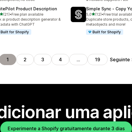
itePilot Product Description
Simple Sync ‑ Copy Yo
de 5 estrelas
de 5 estrelas
(21)
•
Free plan available
5,0
(12)
•
Free trial availab
total de avaliações
12 total de avaliações
k ai product description generator &
Duplicate store products, c
adata with ChatGPT
metaobjects and more!
Built for Shopify
Built for Shopify
Seguinte
1
2
3
4
…
19
dicionar uma apl
Experimente a Shopify gratuitamente durante 3 dias