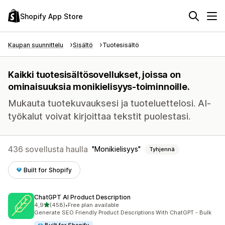
Shopify App Store
Kaupan suunnittelu
Sisältö
Tuotesisältö
Kaikki tuotesisältösovellukset, joissa on
ominaisuuksia monikielisyys-toiminnoille.
Mukauta tuotekuvauksesi ja tuoteluettelosi. AI-
työkalut voivat kirjoittaa tekstit puolestasi.
436 sovellusta haulla
Monikielisyys
Tyhjennä
Built for Shopify
ChatGPT AI Product Description
/ 5 tähteä
4,9
(458)
•
Free plan available
458 arvostelua yhteensä
Generate SEO Friendly Product Descriptions With ChatGPT - Bulk