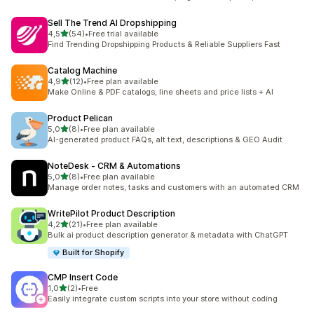
Sell The Trend AI Dropshipping
/ 5 tähteä
4,5
(54)
•
Free trial available
54 arvostelua yhteensä
Find Trending Dropshipping Products & Reliable Suppliers Fast
Catalog Machine
/ 5 tähteä
4,9
(12)
•
Free plan available
12 arvostelua yhteensä
Make Online & PDF catalogs, line sheets and price lists + AI
Product Pelican
/ 5 tähteä
5,0
(8)
•
Free plan available
8 arvostelua yhteensä
AI-generated product FAQs, alt text, descriptions & GEO Audit
NoteDesk ‑ CRM & Automations
/ 5 tähteä
5,0
(8)
•
Free plan available
8 arvostelua yhteensä
Manage order notes, tasks and customers with an automated CRM
WritePilot Product Description
/ 5 tähteä
4,2
(21)
•
Free plan available
21 arvostelua yhteensä
Bulk ai product description generator & metadata with ChatGPT
Built for Shopify
CMP Insert Code
/ 5 tähteä
1,0
(2)
•
Free
2 arvostelua yhteensä
Easily integrate custom scripts into your store without coding