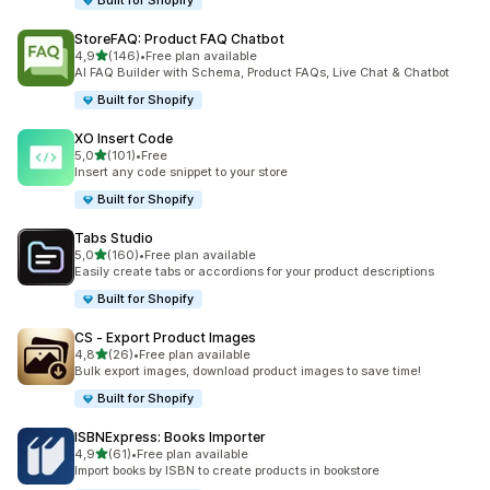
Built for Shopify
StoreFAQ: Product FAQ Chatbot
/ 5 tähteä
4,9
(146)
•
Free plan available
146 arvostelua yhteensä
AI FAQ Builder with Schema, Product FAQs, Live Chat & Chatbot
Built for Shopify
XO Insert Code
/ 5 tähteä
5,0
(101)
•
Free
101 arvostelua yhteensä
Insert any code snippet to your store
Built for Shopify
Tabs Studio
/ 5 tähteä
5,0
(160)
•
Free plan available
160 arvostelua yhteensä
Easily create tabs or accordions for your product descriptions
Built for Shopify
CS ‑ Export Product Images
/ 5 tähteä
4,8
(26)
•
Free plan available
26 arvostelua yhteensä
Bulk export images, download product images to save time!
Built for Shopify
ISBNExpress: Books Importer
/ 5 tähteä
4,9
(61)
•
Free plan available
61 arvostelua yhteensä
Import books by ISBN to create products in bookstore