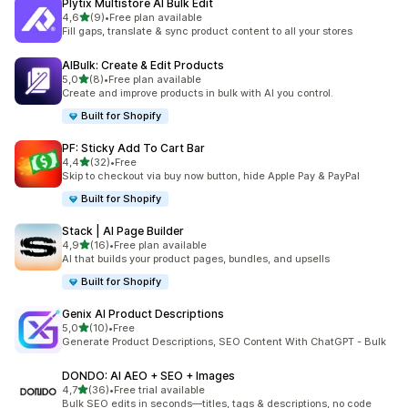
Plytix Multistore AI Bulk Edit
/ 5 tähteä
4,6
(9)
•
Free plan available
9 arvostelua yhteensä
Fill gaps, translate & sync product content to all your stores
AIBulk: Create & Edit Products
/ 5 tähteä
5,0
(8)
•
Free plan available
8 arvostelua yhteensä
Create and improve products in bulk with AI you control.
Built for Shopify
PF: Sticky Add To Cart Bar
/ 5 tähteä
4,4
(32)
•
Free
32 arvostelua yhteensä
Skip to checkout via buy now button, hide Apple Pay & PayPal
Built for Shopify
Stack | AI Page Builder
/ 5 tähteä
4,9
(16)
•
Free plan available
16 arvostelua yhteensä
AI that builds your product pages, bundles, and upsells
Built for Shopify
Genix AI Product Descriptions
/ 5 tähteä
5,0
(10)
•
Free
10 arvostelua yhteensä
Generate Product Descriptions, SEO Content With ChatGPT - Bulk
DONDO: AI AEO + SEO + Images
/ 5 tähteä
4,7
(36)
•
Free trial available
36 arvostelua yhteensä
Bulk SEO edits in seconds—titles, tags & descriptions, no code