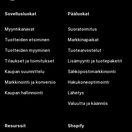
Sovellusluokat
Pääluokat
Myyntikanavat
Suoratoimitus
Tuotteiden etsiminen
Markkinapaikat
Tuotteiden myyminen
Tuotearvostelut
Tilaukset ja toimitukset
Lisämyynti ja tuotepaketit
Kaupan suunnittelu
Sähköpostimarkkinointi
Markkinointi ja konversio
Hakukoneoptimointi
Kaupan hallinnointi
Lähetys
Valuutta ja käännös
Resurssit
Shopify