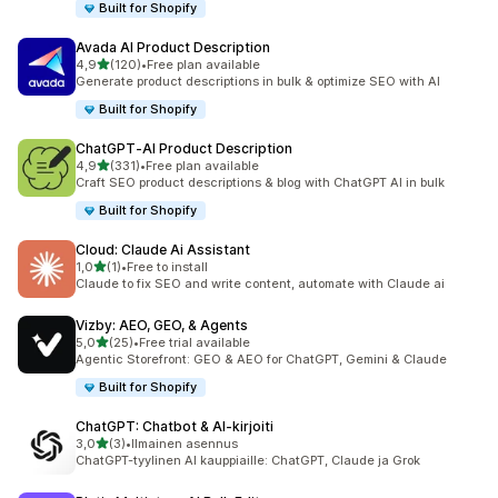
Built for Shopify
Avada AI Product Description
/ 5 tähteä
4,9
(120)
•
Free plan available
120 arvostelua yhteensä
Generate product descriptions in bulk & optimize SEO with AI
Built for Shopify
ChatGPT‑AI Product Description
/ 5 tähteä
4,9
(331)
•
Free plan available
331 arvostelua yhteensä
Craft SEO product descriptions & blog with ChatGPT AI in bulk
Built for Shopify
Cloud: Claude Ai Assistant
/ 5 tähteä
1,0
(1)
•
Free to install
1 arvostelua yhteensä
Claude to fix SEO and write content, automate with Claude ai
Vizby: AEO, GEO, & Agents
/ 5 tähteä
5,0
(25)
•
Free trial available
25 arvostelua yhteensä
Agentic Storefront: GEO & AEO for ChatGPT, Gemini & Claude
Built for Shopify
ChatGPT: Chatbot & AI‑kirjoiti
/ 5 tähteä
3,0
(3)
•
Ilmainen asennus
3 arvostelua yhteensä
ChatGPT-tyylinen AI kauppiaille: ChatGPT, Claude ja Grok