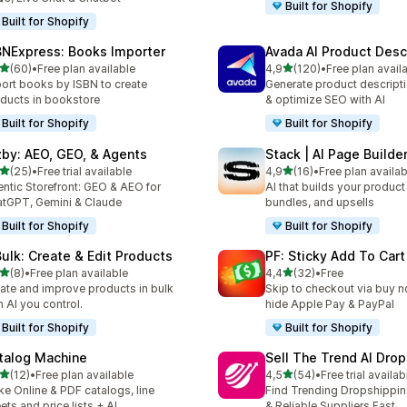
Built for Shopify
Built for Shopify
BNExpress: Books Importer
Avada AI Product Desc
stelle su 5
stelle su 5
(60)
•
Free plan available
4,9
(120)
•
Free plan avail
recensioni totali
120 recensioni totali
ort books by ISBN to create
Generate product descripti
ducts in bookstore
& optimize SEO with AI
Built for Shopify
Built for Shopify
zby: AEO, GEO, & Agents
Stack | AI Page Builde
stelle su 5
stelle su 5
(25)
•
Free trial available
4,9
(16)
•
Free plan availab
recensioni totali
16 recensioni totali
ntic Storefront: GEO & AEO for
AI that builds your produc
tGPT, Gemini & Claude
bundles, and upsells
Built for Shopify
Built for Shopify
Bulk: Create & Edit Products
PF: Sticky Add To Cart
stelle su 5
stelle su 5
(8)
•
Free plan available
4,4
(32)
•
Free
ecensioni totali
32 recensioni totali
ate and improve products in bulk
Skip to checkout via buy n
h AI you control.
hide Apple Pay & PayPal
Built for Shopify
Built for Shopify
talog Machine
Sell The Trend AI Dro
stelle su 5
stelle su 5
(12)
•
Free plan available
4,5
(54)
•
Free trial availab
recensioni totali
54 recensioni totali
e Online & PDF catalogs, line
Find Trending Dropshippi
ets and price lists + AI
& Reliable Suppliers Fast