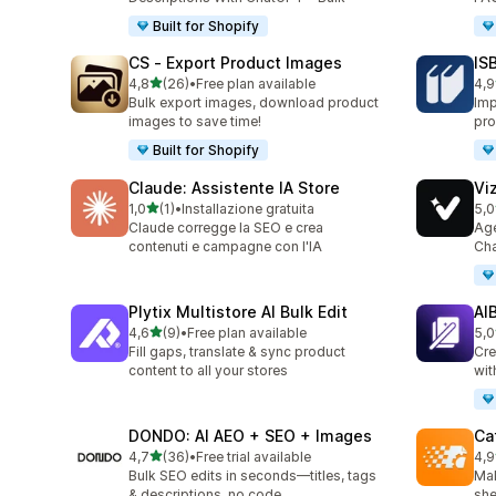
Built for Shopify
CS ‑ Export Product Images
IS
stelle su 5
4,8
(26)
•
Free plan available
4,9
26 recensioni totali
60 
Bulk export images, download product
Imp
images to save time!
pro
Built for Shopify
Claude: Assistente IA Store
Vi
stelle su 5
1,0
(1)
•
Installazione gratuita
5,0
1 recensioni totali
25 
Claude corregge la SEO e crea
Age
contenuti e campagne con l'IA
Cha
Plytix Multistore AI Bulk Edit
AI
stelle su 5
4,6
(9)
•
Free plan available
5,0
9 recensioni totali
8 r
Fill gaps, translate & sync product
Cre
content to all your stores
wit
DONDO: AI AEO + SEO + Images
Ca
stelle su 5
4,7
(36)
•
Free trial available
4,9
36 recensioni totali
12 
Bulk SEO edits in seconds—titles, tags
Mak
& descriptions, no code
she