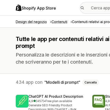
Shopify App Store
Design del negozio
Contenuti
Contenuti relativi ai pro
Tutte le app per contenuti relativi a
prompt
Personalizza le descrizioni e le inserzioni 
che scriveranno per te i contenuti.
434 app con
Modelli di prompt
Cancella
ChatGPT AI Product Description
St
stelle su 5
4,9
(457)
•
Free plan available
4,9
457 recensioni totali
146
Generate SEO Friendly Product
AI 
Descriptions With ChatGPT - Bulk
FAQ