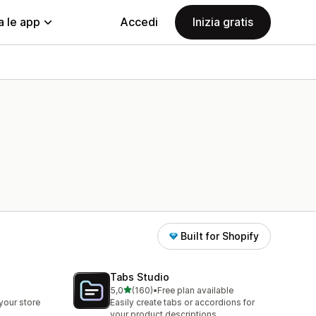
a le app
Accedi
Inizia gratis
Built for Shopify
Tabs Studio
stelle su 5
5,0
(160)
•
Free plan available
160 recensioni totali
your store
Easily create tabs or accordions for
your product descriptions