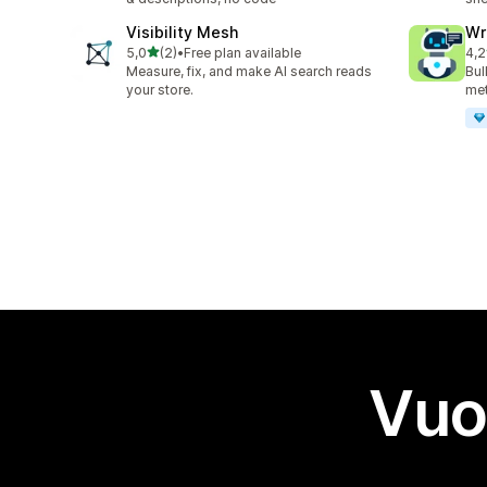
Visibility Mesh
Wr
stelle su 5
5,0
(2)
•
Free plan available
4,2
2 recensioni totali
21 
Measure, fix, and make AI search reads
Bul
your store.
met
Vuo