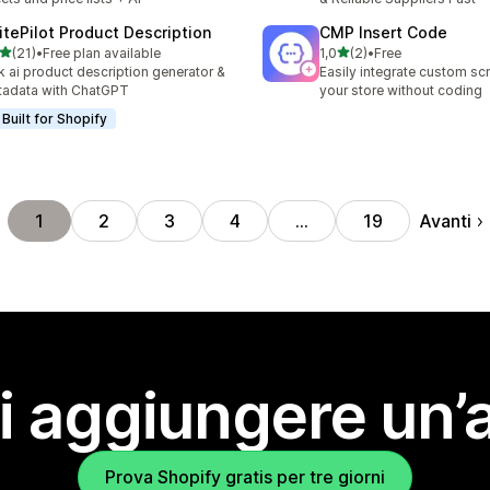
itePilot Product Description
CMP Insert Code
stelle su 5
stelle su 5
(21)
•
Free plan available
1,0
(2)
•
Free
recensioni totali
2 recensioni totali
k ai product description generator &
Easily integrate custom scr
adata with ChatGPT
your store without coding
Built for Shopify
Avanti
1
2
3
4
…
19
i aggiungere un’
Prova Shopify gratis per tre giorni