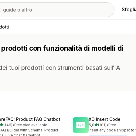
Sfogli
dotti
i prodotti con funzionalità di modelli di
dei tuoi prodotti con strumenti basati sull’IA
oreFAQ: Product FAQ Chatbot
XO Insert Code
stelle su 5
stelle su 5
(146)
•
Free plan available
5,0
(101)
•
Free
 recensioni totali
101 recensioni totali
FAQ Builder with Schema, Product
Insert any code snippet to 
s, Live Chat & Chatbot