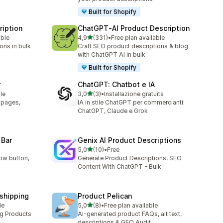
Built for Shopify
ription
ChatGPT‑AI Product Description
stelle su 5
able
4,9
(331)
•
Free plan available
331 recensioni totali
ons in bulk
Craft SEO product descriptions & blog
with ChatGPT AI in bulk
Built for Shopify
r
ChatGPT: Chatbot e IA
stelle su 5
le
3,0
(3)
•
Installazione gratuita
3 recensioni totali
t pages,
IA in stile ChatGPT per commercianti:
ChatGPT, Claude e Grok
 Bar
Genix AI Product Descriptions
stelle su 5
5,0
(10)
•
Free
10 recensioni totali
ow button,
Generate Product Descriptions, SEO
Content With ChatGPT - Bulk
pshipping
Product Pelican
stelle su 5
le
5,0
(8)
•
Free plan available
8 recensioni totali
ng Products
AI-generated product FAQs, alt text,
descriptions & GEO Audit