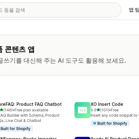
앱 
품 콘텐츠 앱
글쓰기를 대신해 주는 AI 도구도 활용해 보세요.
oreFAQ: Product FAQ Chatbot
XO Insert Code
별 5개 중
별 5개 중
(146)
•
Free plan available
5.0
(101)
•
Free
리뷰 146개
총 리뷰 101개
FAQ Builder with Schema, Product
Insert any code snippet to 
s, Live Chat & Chatbot
Built for Shopify
Built for Shopify
BNExpress: Books Importer
Avada AI Product Desc