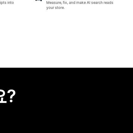
ipts into
Measure, fix, and make AI search reads
your store.
요?