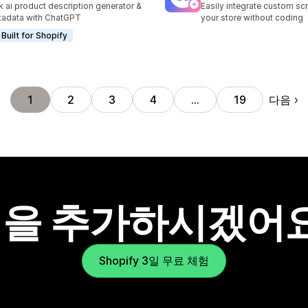
k ai product description generator &
Easily integrate custom scr
adata with ChatGPT
your store without coding
Built for Shopify
다음
1
2
3
4
…
19
을 추가하시겠어
Shopify 3일 무료 체험