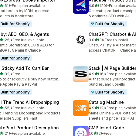
별 5개 중
별 5개 중
(61)
•
Free plan available
4.9
(120)
•
Free plan avail
리뷰 61개
총 리뷰 120개
ort books by ISBN to create
Generate product descripti
ducts in bookstore
& optimize SEO with AI
Built for Shopify
Built for Shopify
zby: AEO, GEO, & Agents
ChatGPT: Chatbot & AI
별 5개 중
별 5개 중
(25)
•
Free trial available
3.0
(3)
•
Free to install
리뷰 25개
총 리뷰 3개
ntic Storefront: GEO & AEO for
ChatGPT-style AI for merc
tGPT, Gemini & Claude
access ChatGPT, Claude &
Built for Shopify
: Sticky Add To Cart Bar
Stack | AI Page Builde
별 5개 중
별 5개 중
(32)
•
Free
4.9
(16)
•
Free plan availab
리뷰 32개
총 리뷰 16개
p to checkout via buy now button,
AI that builds your produc
e Apple Pay & PayPal
bundles, and upsells
Built for Shopify
Built for Shopify
ll The Trend AI Dropshipping
Catalog Machine
별 5개 중
별 5개 중
(55)
•
Free trial available
4.9
(12)
•
Free plan availab
리뷰 55개
총 리뷰 12개
d Trending Dropshipping Products
Make Online & PDF catalogs
eliable Suppliers Fast
sheets and price lists + AI
itePilot Product Description
CMP Insert Code
별 5개 중
별 5개 중
(21)
•
Free plan available
1.0
(2)
•
Free
리뷰 21개
총 리뷰 2개