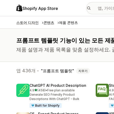
Shopify App Store
스토어 디자인
콘텐츠
제품 콘텐츠
프롬프트 템플릿 기능이 있는 모든 제
제품 설명과 제품 목록을 맞춤 설정하세요. 
앱 436개 -
프롬프트 템플릿
지우기
ChatGPT AI Product Description
St
별 5개 중
4.9
(458)
•
Free plan available
4.9
총 리뷰 458개
총 
Generate SEO Friendly Product
AI 
Descriptions With ChatGPT - Bulk
FAQ
Built for Shopify
CS ‑ Export Product Images
IS