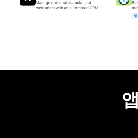
Manage order notes, tasks and
Bul
customers with an automated CRM
met
앱