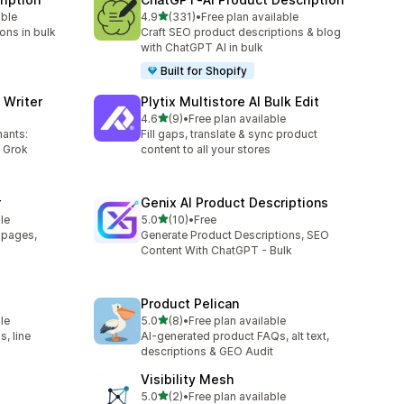
별 5개 중
able
4.9
(331)
•
Free plan available
총 리뷰 331개
ons in bulk
Craft SEO product descriptions & blog
with ChatGPT AI in bulk
Built for Shopify
 Writer
Plytix Multistore AI Bulk Edit
별 5개 중
4.6
(9)
•
Free plan available
총 리뷰 9개
hants:
Fill gaps, translate & sync product
 Grok
content to all your stores
r
Genix AI Product Descriptions
별 5개 중
le
5.0
(10)
•
Free
총 리뷰 10개
t pages,
Generate Product Descriptions, SEO
Content With ChatGPT - Bulk
Product Pelican
별 5개 중
le
5.0
(8)
•
Free plan available
총 리뷰 8개
, line
AI-generated product FAQs, alt text,
descriptions & GEO Audit
Visibility Mesh
별 5개 중
5.0
(2)
•
Free plan available
총 리뷰 2개