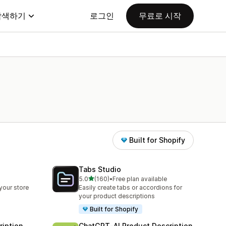
탐색하기
로그인
무료로 시작
Built for Shopify
Tabs Studio
별 5개 중
5.0
(160)
•
Free plan available
총 리뷰 160개
your store
Easily create tabs or accordions for
your product descriptions
Built for Shopify
ription
ChatGPT‑AI Product Description