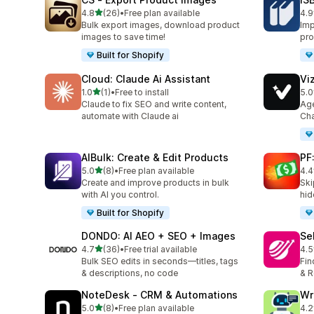
별 5개 중
4.8
(26)
•
Free plan available
4.9
총 리뷰 26개
총 
Bulk export images, download product
Imp
images to save time!
pro
Built for Shopify
Cloud: Claude Ai Assistant
Vi
별 5개 중
1.0
(1)
•
Free to install
5.0
총 리뷰 1개
총 
Claude to fix SEO and write content,
Age
automate with Claude ai
Cha
AIBulk: Create & Edit Products
PF
별 5개 중
5.0
(8)
•
Free plan available
4.4
총 리뷰 8개
총 
Create and improve products in bulk
Ski
with AI you control.
hid
Built for Shopify
DONDO: AI AEO + SEO + Images
Se
별 5개 중
4.7
(36)
•
Free trial available
4.5
총 리뷰 36개
총 
Bulk SEO edits in seconds—titles, tags
Fin
& descriptions, no code
& R
NoteDesk ‑ CRM & Automations
Wr
별 5개 중
5.0
(8)
•
Free plan available
4.2
총 리뷰 8개
총 