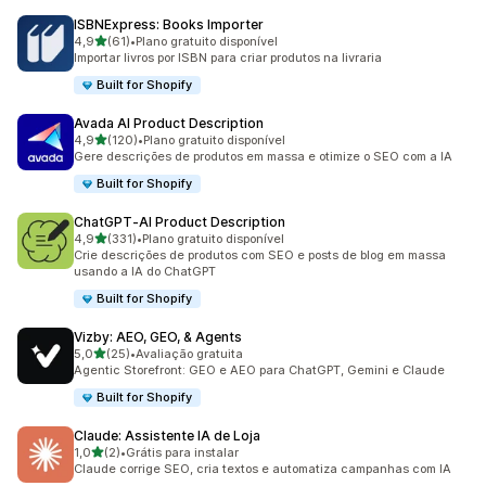
ISBNExpress: Books Importer
de 5 estrelas
4,9
(61)
•
Plano gratuito disponível
61 avaliações ao todo
Importar livros por ISBN para criar produtos na livraria
Built for Shopify
Avada AI Product Description
de 5 estrelas
4,9
(120)
•
Plano gratuito disponível
120 avaliações ao todo
Gere descrições de produtos em massa e otimize o SEO com a IA
Built for Shopify
ChatGPT‑AI Product Description
de 5 estrelas
4,9
(331)
•
Plano gratuito disponível
331 avaliações ao todo
Crie descrições de produtos com SEO e posts de blog em massa
usando a IA do ChatGPT
Built for Shopify
Vizby: AEO, GEO, & Agents
de 5 estrelas
5,0
(25)
•
Avaliação gratuita
25 avaliações ao todo
Agentic Storefront: GEO e AEO para ChatGPT, Gemini e Claude
Built for Shopify
Claude: Assistente IA de Loja
de 5 estrelas
1,0
(2)
•
Grátis para instalar
2 avaliações ao todo
Claude corrige SEO, cria textos e automatiza campanhas com IA