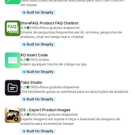
Gere descrições de produtos otimizadas para SEO com ChatGPT
em massa
Built for Shopify
StoreFAQ: Product FAQ Chatbot
de 5 estrelas
4,9
(146)
•
Plano gratuito disponível
146 avaliações ao todo
Criador de perguntas frequentes por IA, schema, perguntas de
produtos, chat em tempo real e chatbot
Built for Shopify
XO Insert Code
de 5 estrelas
5,0
(101)
•
Grátis
101 avaliações ao todo
Inserir qualquer trecho de código na loja
Built for Shopify
Tabs Studio
de 5 estrelas
5,0
(160)
•
Plano gratuito disponível
160 avaliações ao todo
Crie facilmente guias ou sanfonas para as descrições de produtos
Built for Shopify
CS ‑ Export Product Images
de 5 estrelas
4,8
(26)
•
Plano gratuito disponível
26 avaliações ao todo
Exporte imagens em massa e faça o download de imagens de
produtos para economizar tempo!
Built for Shopify