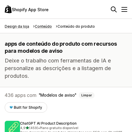
Shopify App Store
Design da loja
Conteúdo
Conteúdo do produto
apps de conteúdo do produto com recursos
para modelos de aviso
Deixe o trabalho com ferramentas de IA e
personalize as descrições e a listagem de
produtos.
436 apps com
Modelos de aviso
Limpar
Built for Shopify
ChatGPT AI Product Description
de 5 estrelas
4,9
(459)
•
Plano gratuito disponível
459 avaliações ao todo