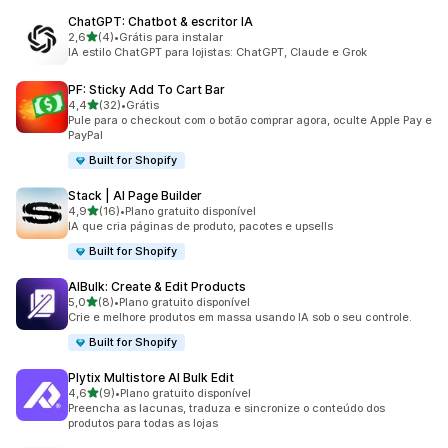
ChatGPT: Chatbot & escritor IA
de 5 estrelas
2,6
(4)
•
Grátis para instalar
4 avaliações ao todo
IA estilo ChatGPT para lojistas: ChatGPT, Claude e Grok
PF: Sticky Add To Cart Bar
de 5 estrelas
4,4
(32)
•
Grátis
32 avaliações ao todo
Pule para o checkout com o botão comprar agora, oculte Apple Pay e
PayPal
Built for Shopify
Stack | AI Page Builder
de 5 estrelas
4,9
(16)
•
Plano gratuito disponível
16 avaliações ao todo
IA que cria páginas de produto, pacotes e upsells
Built for Shopify
AIBulk: Create & Edit Products
de 5 estrelas
5,0
(8)
•
Plano gratuito disponível
8 avaliações ao todo
Crie e melhore produtos em massa usando IA sob o seu controle.
Built for Shopify
Plytix Multistore AI Bulk Edit
de 5 estrelas
4,6
(9)
•
Plano gratuito disponível
9 avaliações ao todo
Preencha as lacunas, traduza e sincronize o conteúdo dos
produtos para todas as lojas