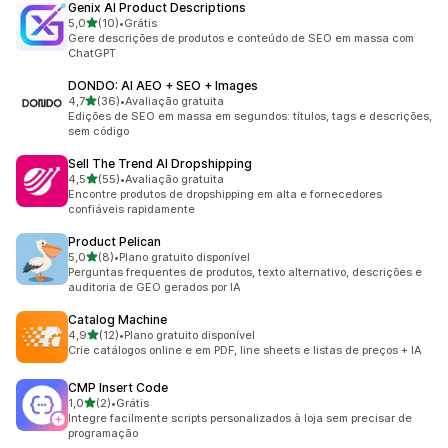
Genix AI Product Descriptions
de 5 estrelas
5,0
(10)
•
Grátis
10 avaliações ao todo
Gere descrições de produtos e conteúdo de SEO em massa com
ChatGPT
DONDO: AI AEO + SEO + Images
de 5 estrelas
4,7
(36)
•
Avaliação gratuita
36 avaliações ao todo
Edições de SEO em massa em segundos: títulos, tags e descrições,
sem código
Sell The Trend AI Dropshipping
de 5 estrelas
4,5
(55)
•
Avaliação gratuita
55 avaliações ao todo
Encontre produtos de dropshipping em alta e fornecedores
confiáveis rapidamente
Product Pelican
de 5 estrelas
5,0
(8)
•
Plano gratuito disponível
8 avaliações ao todo
Perguntas frequentes de produtos, texto alternativo, descrições e
auditoria de GEO gerados por IA
Catalog Machine
de 5 estrelas
4,9
(12)
•
Plano gratuito disponível
12 avaliações ao todo
Crie catálogos online e em PDF, line sheets e listas de preços + IA
CMP Insert Code
de 5 estrelas
1,0
(2)
•
Grátis
2 avaliações ao todo
Integre facilmente scripts personalizados à loja sem precisar de
programação