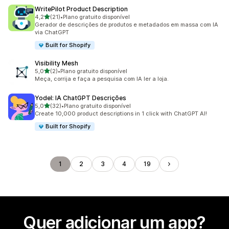
WritePilot Product Description
de 5 estrelas
4,2
(21)
•
Plano gratuito disponível
21 avaliações ao todo
Gerador de descrições de produtos e metadados em massa com IA
via ChatGPT
Built for Shopify
Visibility Mesh
de 5 estrelas
5,0
(2)
•
Plano gratuito disponível
2 avaliações ao todo
Meça, corrija e faça a pesquisa com IA ler a loja.
Yodel: IA ChatGPT Descrições
de 5 estrelas
5,0
(32)
•
Plano gratuito disponível
32 avaliações ao todo
Create 10,000 product descriptions in 1 click with ChatGPT AI!
Built for Shopify
1
2
3
4
19
Quer adicionar um app?