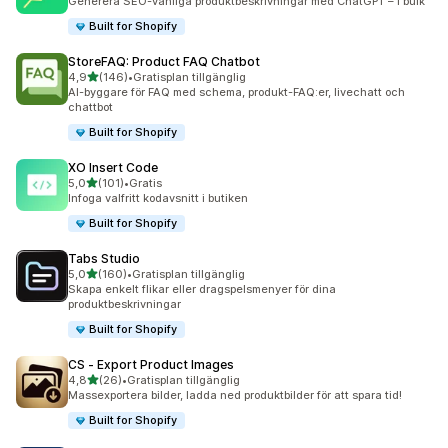
Generera SEO-vänliga produktbeskrivningar med ChatGPT – i bulk
Built for Shopify
StoreFAQ: Product FAQ Chatbot
av 5 stjärnor
4,9
(146)
•
Gratisplan tillgänglig
146 recensioner totalt
AI-byggare för FAQ med schema, produkt-FAQ:er, livechatt och
chattbot
Built for Shopify
XO Insert Code
av 5 stjärnor
5,0
(101)
•
Gratis
101 recensioner totalt
Infoga valfritt kodavsnitt i butiken
Built for Shopify
Tabs Studio
av 5 stjärnor
5,0
(160)
•
Gratisplan tillgänglig
160 recensioner totalt
Skapa enkelt flikar eller dragspelsmenyer för dina
produktbeskrivningar
Built for Shopify
CS ‑ Export Product Images
av 5 stjärnor
4,8
(26)
•
Gratisplan tillgänglig
26 recensioner totalt
Massexportera bilder, ladda ned produktbilder för att spara tid!
Built for Shopify