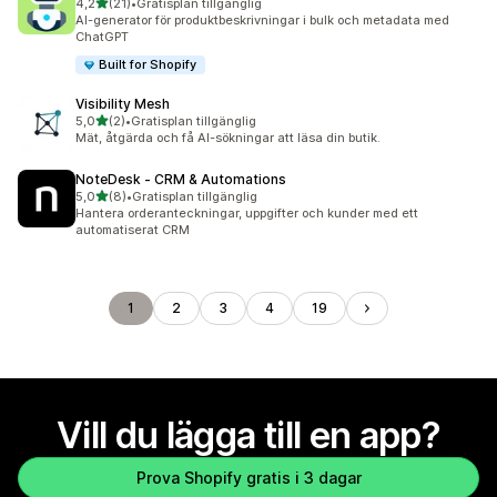
av 5 stjärnor
4,2
(21)
•
Gratisplan tillgänglig
21 recensioner totalt
AI-generator för produktbeskrivningar i bulk och metadata med
ChatGPT
Built for Shopify
Visibility Mesh
av 5 stjärnor
5,0
(2)
•
Gratisplan tillgänglig
2 recensioner totalt
Mät, åtgärda och få AI-sökningar att läsa din butik.
NoteDesk ‑ CRM & Automations
av 5 stjärnor
5,0
(8)
•
Gratisplan tillgänglig
8 recensioner totalt
Hantera orderanteckningar, uppgifter och kunder med ett
automatiserat CRM
1
2
3
4
19
Vill du lägga till en app?
Prova Shopify gratis i 3 dagar