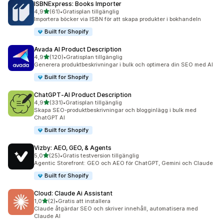
ISBNExpress: Books Importer
av 5 stjärnor
4,9
(61)
•
Gratisplan tillgänglig
61 recensioner totalt
Importera böcker via ISBN för att skapa produkter i bokhandeln
Built for Shopify
Avada AI Product Description
av 5 stjärnor
4,9
(120)
•
Gratisplan tillgänglig
120 recensioner totalt
Generera produktbeskrivningar i bulk och optimera din SEO med AI
Built for Shopify
ChatGPT‑AI Product Description
av 5 stjärnor
4,9
(331)
•
Gratisplan tillgänglig
331 recensioner totalt
Skapa SEO-produktbeskrivningar och blogginlägg i bulk med
ChatGPT AI
Built for Shopify
Vizby: AEO, GEO, & Agents
av 5 stjärnor
5,0
(25)
•
Gratis testversion tillgänglig
25 recensioner totalt
Agentic Storefront: GEO och AEO för ChatGPT, Gemini och Claude
Built for Shopify
Cloud: Claude Ai Assistant
av 5 stjärnor
1,0
(2)
•
Gratis att installera
2 recensioner totalt
Claude åtgärdar SEO och skriver innehåll, automatisera med
Claude AI