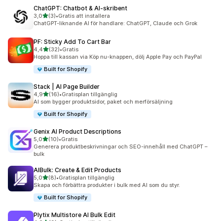
ChatGPT: Chatbot & AI‑skribent
av 5 stjärnor
3,0
(3)
•
Gratis att installera
3 recensioner totalt
ChatGPT-liknande AI för handlare: ChatGPT, Claude och Grok
PF: Sticky Add To Cart Bar
av 5 stjärnor
4,4
(32)
•
Gratis
32 recensioner totalt
Hoppa till kassan via Köp nu-knappen, dölj Apple Pay och PayPal
Built for Shopify
Stack | AI Page Builder
av 5 stjärnor
4,9
(16)
•
Gratisplan tillgänglig
16 recensioner totalt
AI som bygger produktsidor, paket och merförsäljning
Built for Shopify
Genix AI Product Descriptions
av 5 stjärnor
5,0
(10)
•
Gratis
10 recensioner totalt
Generera produktbeskrivningar och SEO-innehåll med ChatGPT –
bulk
AIBulk: Create & Edit Products
av 5 stjärnor
5,0
(8)
•
Gratisplan tillgänglig
8 recensioner totalt
Skapa och förbättra produkter i bulk med AI som du styr.
Built for Shopify
Plytix Multistore AI Bulk Edit