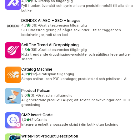
av 5 stjärnor
4,6
(9)
•
Gratisplan tillgänglig
9 recensioner totalt
Fyll i luckor, översätt och synkronisera produktinnehåll till alla dina
butiker
DONDO: AI AEO + SEO + Images
av 5 stjärnor
4,7
(36)
•
Gratis testversion tillgänglig
36 recensioner totalt
SEO-massredigering på några sekunder – titlar, taggar och
beskrivningar, helt utan kod
Sell The Trend AI Dropshipping
av 5 stjärnor
4,5
(55)
•
Gratis testversion tillgänglig
55 recensioner totalt
Hitta trendande dropshipping-produkter och pålitliga leverantörer
snabbt
Catalog Machine
av 5 stjärnor
4,9
(12)
•
Gratisplan tillgänglig
12 recensioner totalt
Skapa online- och PDF-kataloger, produktblad och prislistor + AI
Product Pelican
av 5 stjärnor
5,0
(8)
•
Gratisplan tillgänglig
8 recensioner totalt
AI-genererade produkt-FAQ:er, alt-texter, beskrivningar och GEO-
granskning
CMP Insert Code
av 5 stjärnor
1,0
(2)
•
Gratis
2 recensioner totalt
Integrera enkelt anpassade skript i din butik utan kodning
WritePilot Product Description