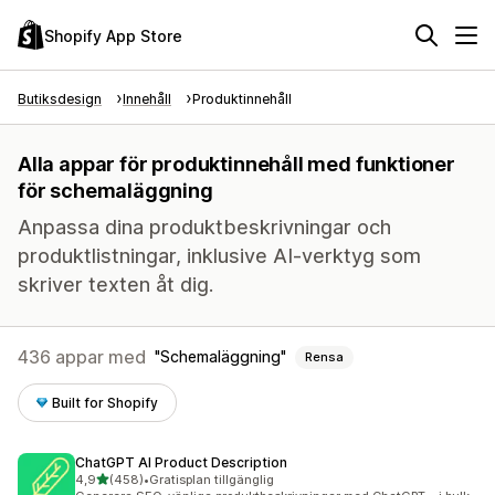
Shopify App Store
Butiksdesign
Innehåll
Produktinnehåll
Alla appar för produktinnehåll med funktioner
för schemaläggning
Anpassa dina produktbeskrivningar och
produktlistningar, inklusive AI-verktyg som
skriver texten åt dig.
436 appar med
Schemaläggning
Rensa
Built for Shopify
ChatGPT AI Product Description
av 5 stjärnor
4,9
(458)
•
Gratisplan tillgänglig
458 recensioner totalt