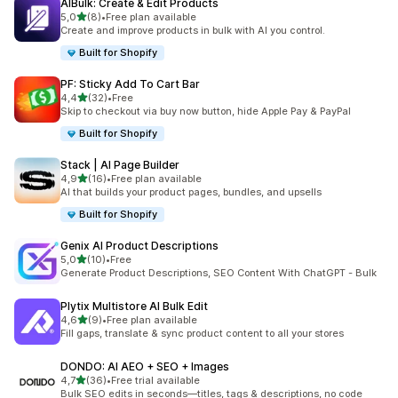
AIBulk: Create & Edit Products
z 5 hvězd
5,0
(8)
•
Free plan available
Celkový počet recenzí: 8
Create and improve products in bulk with AI you control.
Built for Shopify
PF: Sticky Add To Cart Bar
z 5 hvězd
4,4
(32)
•
Free
Celkový počet recenzí: 32
Skip to checkout via buy now button, hide Apple Pay & PayPal
Built for Shopify
Stack | AI Page Builder
z 5 hvězd
4,9
(16)
•
Free plan available
Celkový počet recenzí: 16
AI that builds your product pages, bundles, and upsells
Built for Shopify
Genix AI Product Descriptions
z 5 hvězd
5,0
(10)
•
Free
Celkový počet recenzí: 10
Generate Product Descriptions, SEO Content With ChatGPT - Bulk
Plytix Multistore AI Bulk Edit
z 5 hvězd
4,6
(9)
•
Free plan available
Celkový počet recenzí: 9
Fill gaps, translate & sync product content to all your stores
DONDO: AI AEO + SEO + Images
z 5 hvězd
4,7
(36)
•
Free trial available
Celkový počet recenzí: 36
Bulk SEO edits in seconds—titles, tags & descriptions, no code