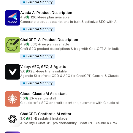
Built for Shopify
Avada AI Product Description
z 5 hvězd
4,9
(120)
•
Free plan available
Celkový počet recenzí: 120
Generate product descriptions in bulk & optimize SEO with AI
Built for Shopify
ChatGPT‑AI Product Description
z 5 hvězd
4,9
(331)
•
Free plan available
Celkový počet recenzí: 331
Craft SEO product descriptions & blog with ChatGPT AI in bulk
Built for Shopify
Vizby: AEO, GEO, & Agents
z 5 hvězd
5,0
(25)
•
Free trial available
Celkový počet recenzí: 25
Agentic Storefront: GEO & AEO for ChatGPT, Gemini & Claude
Built for Shopify
Cloud: Claude Ai Assistant
z 5 hvězd
1,0
(2)
•
Free to install
Celkový počet recenzí: 2
Claude to fix SEO and write content, automate with Claude ai
ChatGPT: Chatbot a AI editor
z 5 hvězd
3,0
(3)
•
Bezplatná instalace
Celkový počet recenzí: 3
AI ve stylu ChatGPT pro obchodníky: ChatGPT, Claude a Grok