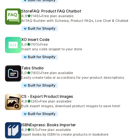
Built for Shopify
StoreFAQ: Product FAQ Chatbot
z 5 hvězd
4,9
(146)
•
Free plan available
Celkový počet recenzí: 146
AI FAQ Builder with Schema, Product FAQs, Live Chat & Chatbot
Built for Shopify
XO Insert Code
z 5 hvězd
5,0
(101)
•
Free
Celkový počet recenzí: 101
Insert any code snippet to your store
Built for Shopify
Tabs Studio
z 5 hvězd
5,0
(160)
•
Free plan available
Celkový počet recenzí: 160
Easily create tabs or accordions for your product descriptions
Built for Shopify
CS ‑ Export Product Images
z 5 hvězd
4,8
(26)
•
Free plan available
Celkový počet recenzí: 26
Bulk export images, download product images to save time!
Built for Shopify
ISBNExpress: Books Importer
z 5 hvězd
4,9
(61)
•
Free plan available
Celkový počet recenzí: 61
Import books by ISBN to create products in bookstore