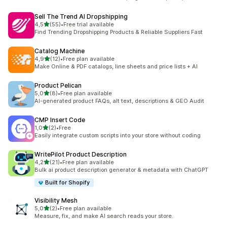
Sell The Trend AI Dropshipping
z 5 hvězd
4,5
(55)
•
Free trial available
Celkový počet recenzí: 55
Find Trending Dropshipping Products & Reliable Suppliers Fast
Catalog Machine
z 5 hvězd
4,9
(12)
•
Free plan available
Celkový počet recenzí: 12
Make Online & PDF catalogs, line sheets and price lists + AI
Product Pelican
z 5 hvězd
5,0
(8)
•
Free plan available
Celkový počet recenzí: 8
AI-generated product FAQs, alt text, descriptions & GEO Audit
CMP Insert Code
z 5 hvězd
1,0
(2)
•
Free
Celkový počet recenzí: 2
Easily integrate custom scripts into your store without coding
WritePilot Product Description
z 5 hvězd
4,2
(21)
•
Free plan available
Celkový počet recenzí: 21
Bulk ai product description generator & metadata with ChatGPT
Built for Shopify
Visibility Mesh
z 5 hvězd
5,0
(2)
•
Free plan available
Celkový počet recenzí: 2
Measure, fix, and make AI search reads your store.