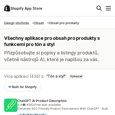
Shopify App Store
Design obchodu
Obsah
Obsah pro produkty
Všechny aplikace pro obsah pro produkty s
funkcemi pro tón a styl
Přizpůsobujte si popisy a listingy produktů,
včetně nástrojů AI, které je napíšou za vás.
Více aplikací (436) s:
Tón a styl
Vymazat
Built for Shopify
ChatGPT AI Product Description
z 5 hvězd
4,9
(458)
•
Free plan available
Celkový počet recenzí: 458
Generate SEO Friendly Product Descriptions With ChatGPT - Bulk