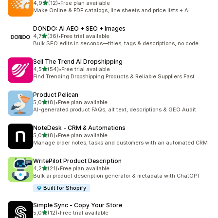
stelle su 5
4,9
(12)
•
Free plan available
12 recensioni totali
Make Online & PDF catalogs, line sheets and price lists + AI
DONDO: AI AEO + SEO + Images
stelle su 5
4,7
(36)
•
Free trial available
36 recensioni totali
Bulk SEO edits in seconds—titles, tags & descriptions, no code
Sell The Trend AI Dropshipping
stelle su 5
4,5
(54)
•
Free trial available
54 recensioni totali
Find Trending Dropshipping Products & Reliable Suppliers Fast
Product Pelican
stelle su 5
5,0
(8)
•
Free plan available
8 recensioni totali
AI-generated product FAQs, alt text, descriptions & GEO Audit
NoteDesk ‑ CRM & Automations
stelle su 5
5,0
(8)
•
Free plan available
8 recensioni totali
Manage order notes, tasks and customers with an automated CRM
WritePilot Product Description
stelle su 5
4,2
(21)
•
Free plan available
21 recensioni totali
Bulk ai product description generator & metadata with ChatGPT
Built for Shopify
Simple Sync ‑ Copy Your Store
stelle su 5
5,0
(12)
•
Free trial available
12 recensioni totali