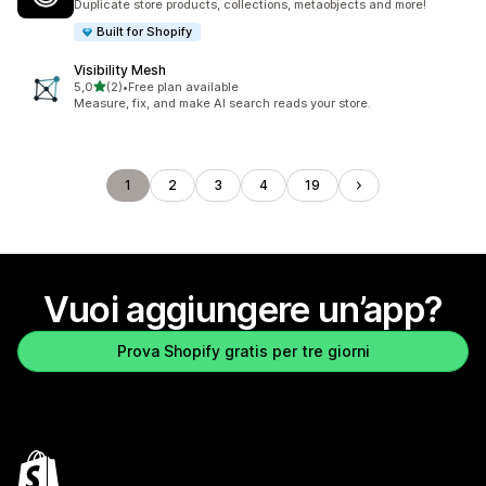
Duplicate store products, collections, metaobjects and more!
Built for Shopify
Visibility Mesh
stelle su 5
5,0
(2)
•
Free plan available
2 recensioni totali
Measure, fix, and make AI search reads your store.
1
2
3
4
19
Vuoi aggiungere un’app?
Prova Shopify gratis per tre giorni