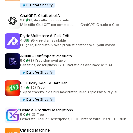
Built for Shopify
ChatGPT: Chatbot e IA
stelle su 5
3,0
(3)
•
Installazione gratuita
3 recensioni totali
IA in stile ChatGPT per commercianti: ChatGPT, Claude e Grok
Plytix Multistore AI Bulk Edit
stelle su 5
4,6
(9)
•
Free plan available
9 recensioni totali
Fill gaps, translate & sync product content to all your stores
AIBulk ‑ Edit/Import Products
stelle su 5
5,0
(8)
•
Free plan available
8 recensioni totali
Edit titles, descriptions, SEO, metafields and more with AI
Built for Shopify
PF: Sticky Add To Cart Bar
stelle su 5
4,4
(32)
•
Free
32 recensioni totali
Skip to checkout via buy now button, hide Apple Pay & PayPal
Built for Shopify
Genix AI Product Descriptions
stelle su 5
5,0
(10)
•
Free
10 recensioni totali
Generate Product Descriptions, SEO Content With ChatGPT - Bulk
Catalog Machine