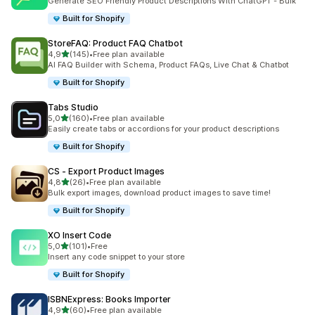
Generate SEO Friendly Product Descriptions With ChatGPT - Bulk
Built for Shopify
StoreFAQ: Product FAQ Chatbot
stelle su 5
4,9
(145)
•
Free plan available
145 recensioni totali
AI FAQ Builder with Schema, Product FAQs, Live Chat & Chatbot
Built for Shopify
Tabs Studio
stelle su 5
5,0
(160)
•
Free plan available
160 recensioni totali
Easily create tabs or accordions for your product descriptions
Built for Shopify
CS ‑ Export Product Images
stelle su 5
4,8
(26)
•
Free plan available
26 recensioni totali
Bulk export images, download product images to save time!
Built for Shopify
XO Insert Code
stelle su 5
5,0
(101)
•
Free
101 recensioni totali
Insert any code snippet to your store
Built for Shopify
ISBNExpress: Books Importer
stelle su 5
4,9
(60)
•
Free plan available
60 recensioni totali