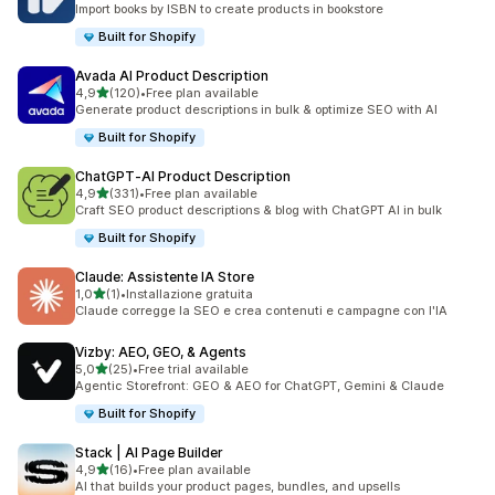
Import books by ISBN to create products in bookstore
Built for Shopify
Avada AI Product Description
stelle su 5
4,9
(120)
•
Free plan available
120 recensioni totali
Generate product descriptions in bulk & optimize SEO with AI
Built for Shopify
ChatGPT‑AI Product Description
stelle su 5
4,9
(331)
•
Free plan available
331 recensioni totali
Craft SEO product descriptions & blog with ChatGPT AI in bulk
Built for Shopify
Claude: Assistente IA Store
stelle su 5
1,0
(1)
•
Installazione gratuita
1 recensioni totali
Claude corregge la SEO e crea contenuti e campagne con l'IA
Vizby: AEO, GEO, & Agents
stelle su 5
5,0
(25)
•
Free trial available
25 recensioni totali
Agentic Storefront: GEO & AEO for ChatGPT, Gemini & Claude
Built for Shopify
Stack | AI Page Builder
stelle su 5
4,9
(16)
•
Free plan available
16 recensioni totali
AI that builds your product pages, bundles, and upsells