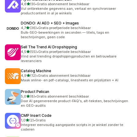
van 5 sterren
4,6
(9)
•
Gratis abonnement beschikbaar
9 recensies in totaal
Vul ontbrekende gegevens aan, vertaal en synchroniseer
productcontent in al je winkels
DONDO: AI AEO + SEO + Images
van 5 sterren
4,7
(36)
•
Gratis proefperiode beschikbaar
36 recensies in totaal
Bulk-SEO-bewerkingen in seconden — titels, tags en
beschrijvingen, geen code
Sell The Trend AI Dropshipping
van 5 sterren
4,5
(55)
•
Gratis proefperiode beschikbaar
55 recensies in totaal
Vind snel trending dropshippingproducten en betrouwbare
leveranciers
Catalog Machine
van 5 sterren
4,9
(12)
•
Gratis abonnement beschikbaar
12 recensies in totaal
Maak online- en pdf-catalogi, linesheets en prijslijsten + AI
Product Pelican
van 5 sterren
5,0
(8)
•
Gratis abonnement beschikbaar
8 recensies in totaal
Door AI gegenereerde product-FAQ's, alt-teksten, beschrijvingen
en GEO-audits
CMP Insert Code
van 5 sterren
1,0
(2)
•
Gratis
2 recensies in totaal
Integreer eenvoudig aangepaste scripts in je winkel zonder te
coderen