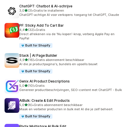
ChatGPT: Chatbot & AI‑schrijve
van 5 sterren
3,0
(3)
•
Gratis te installeren
3 recensies in totaal
ChatGPT-achtige AI voor verkopers: toegang tot ChatGPT, Claude
PF: Sticky Add To Cart Bar
van 5 sterren
4,4
(32)
•
Gratis
32 recensies in totaal
Direct afrekenen via de 'Nu kopen'-knop, verberg Apple Pay en
PayPal
Built for Shopify
Stack | AI Page Builder
van 5 sterren
4,9
(16)
•
Gratis abonnement beschikbaar
16 recensies in totaal
AI die je productpagina's, bundels en upsells bouwt
Built for Shopify
Genix AI Product Descriptions
van 5 sterren
5,0
(10)
•
Gratis
10 recensies in totaal
Genereer productbeschrijvingen, SEO-content met ChatGPT - Bulk
AIBulk: Create & Edit Products
van 5 sterren
5,0
(8)
•
Gratis abonnement beschikbaar
8 recensies in totaal
Maak en verbeter producten in bulk met AI die je zelf beheert.
Built for Shopify
Plytix Multistore AI Bulk Edit