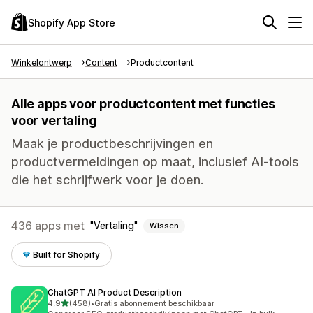
Shopify App Store
Winkelontwerp
Content
Productcontent
Alle apps voor productcontent met functies
voor vertaling
Maak je productbeschrijvingen en
productvermeldingen op maat, inclusief AI-tools
die het schrijfwerk voor je doen.
436 apps met
Vertaling
Wissen
Built for Shopify
ChatGPT AI Product Description
van 5 sterren
4,9
(458)
•
Gratis abonnement beschikbaar
458 recensies in totaal