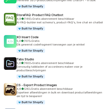
Genereer SEO-productbeschrijvingen met ChatGPT - In bulk
Built for Shopify
StoreFAQ: Product FAQ Chatbot
van 5 sterren
4,9
(146)
•
Gratis abonnement beschikbaar
146 recensies in totaal
AI-FAQ-builder met schema's, product-FAQ's, live chat en chatbot
Built for Shopify
XO Insert Code
van 5 sterren
5,0
(101)
•
Gratis
101 recensies in totaal
Elk gewenst codefragment toevoegen aan je winkel
Built for Shopify
Tabs Studio
van 5 sterren
5,0
(160)
•
Gratis abonnement beschikbaar
160 recensies in totaal
Eenvoudig tabbladen of accordeons maken voor je
productbeschrijvingen
Built for Shopify
CS ‑ Export Product Images
van 5 sterren
4,8
(26)
•
Gratis abonnement beschikbaar
26 recensies in totaal
Exporteer afbeeldingen in bulk en download productafbeeldingen
om tijd te besparen!
Built for Shopify