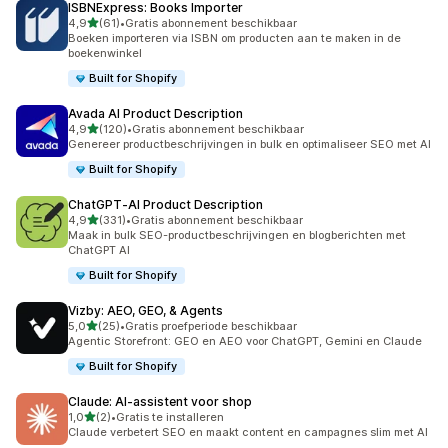
ISBNExpress: Books Importer
van 5 sterren
4,9
(61)
•
Gratis abonnement beschikbaar
61 recensies in totaal
Boeken importeren via ISBN om producten aan te maken in de
boekenwinkel
Built for Shopify
Avada AI Product Description
van 5 sterren
4,9
(120)
•
Gratis abonnement beschikbaar
120 recensies in totaal
Genereer productbeschrijvingen in bulk en optimaliseer SEO met AI
Built for Shopify
ChatGPT‑AI Product Description
van 5 sterren
4,9
(331)
•
Gratis abonnement beschikbaar
331 recensies in totaal
Maak in bulk SEO-productbeschrijvingen en blogberichten met
ChatGPT AI
Built for Shopify
Vizby: AEO, GEO, & Agents
van 5 sterren
5,0
(25)
•
Gratis proefperiode beschikbaar
25 recensies in totaal
Agentic Storefront: GEO en AEO voor ChatGPT, Gemini en Claude
Built for Shopify
Claude: AI‑assistent voor shop
van 5 sterren
1,0
(2)
•
Gratis te installeren
2 recensies in totaal
Claude verbetert SEO en maakt content en campagnes slim met AI