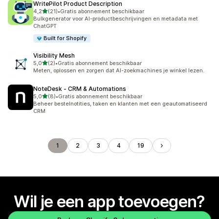
WritePilot Product Description
van 5 sterren
4,2
(21)
•
Gratis abonnement beschikbaar
21 recensies in totaal
Bulkgenerator voor AI-productbeschrijvingen en metadata met
ChatGPT
Built for Shopify
Visibility Mesh
van 5 sterren
5,0
(2)
•
Gratis abonnement beschikbaar
2 recensies in totaal
Meten, oplossen en zorgen dat AI-zoekmachines je winkel lezen.
NoteDesk ‑ CRM & Automations
van 5 sterren
5,0
(8)
•
Gratis abonnement beschikbaar
8 recensies in totaal
Beheer bestelnotities, taken en klanten met een geautomatiseerd
CRM
1
2
3
4
19
Wil je een app toevoegen?