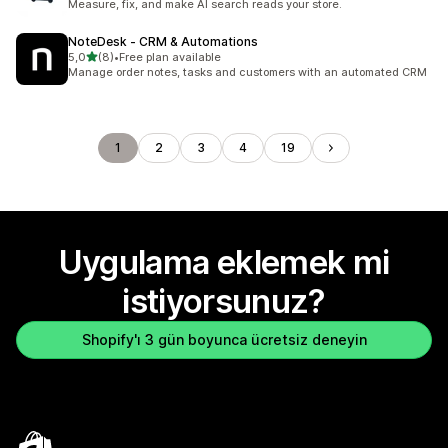
Measure, fix, and make AI search reads your store.
NoteDesk ‑ CRM & Automations
5 yıldız üzerinden
5,0
(8)
•
Free plan available
toplam 8 değerlendirme
Manage order notes, tasks and customers with an automated CRM
1
2
3
4
19
Uygulama eklemek mi
istiyorsunuz?
Shopify'ı 3 gün boyunca ücretsiz deneyin