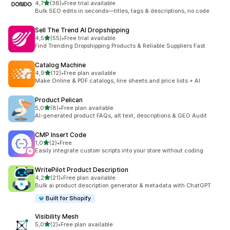
5 yıldız üzerinden
4,7
(36)
•
Free trial available
toplam 36 değerlendirme
Bulk SEO edits in seconds—titles, tags & descriptions, no code
Sell The Trend AI Dropshipping
5 yıldız üzerinden
4,5
(55)
•
Free trial available
toplam 55 değerlendirme
Find Trending Dropshipping Products & Reliable Suppliers Fast
Catalog Machine
5 yıldız üzerinden
4,9
(12)
•
Free plan available
toplam 12 değerlendirme
Make Online & PDF catalogs, line sheets and price lists + AI
Product Pelican
5 yıldız üzerinden
5,0
(8)
•
Free plan available
toplam 8 değerlendirme
AI-generated product FAQs, alt text, descriptions & GEO Audit
CMP Insert Code
5 yıldız üzerinden
1,0
(2)
•
Free
toplam 2 değerlendirme
Easily integrate custom scripts into your store without coding
WritePilot Product Description
5 yıldız üzerinden
4,2
(21)
•
Free plan available
toplam 21 değerlendirme
Bulk ai product description generator & metadata with ChatGPT
Built for Shopify
Visibility Mesh
5 yıldız üzerinden
5,0
(2)
•
Free plan available
toplam 2 değerlendirme