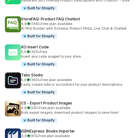
Generate SEO Friendly Product Descriptions With ChatGPT - Bulk
Built for Shopify
StoreFAQ: Product FAQ Chatbot
5 yıldız üzerinden
4,9
(146)
•
Free plan available
toplam 146 değerlendirme
AI FAQ Builder with Schema, Product FAQs, Live Chat & Chatbot
Built for Shopify
XO Insert Code
5 yıldız üzerinden
5,0
(101)
•
Free
toplam 101 değerlendirme
Insert any code snippet to your store
Built for Shopify
Tabs Studio
5 yıldız üzerinden
5,0
(160)
•
Free plan available
toplam 160 değerlendirme
Easily create tabs or accordions for your product descriptions
Built for Shopify
CS ‑ Export Product Images
5 yıldız üzerinden
4,8
(26)
•
Free plan available
toplam 26 değerlendirme
Bulk export images, download product images to save time!
Built for Shopify
ISBNExpress: Books Importer
5 yıldız üzerinden
4,9
(61)
•
Free plan available
toplam 61 değerlendirme