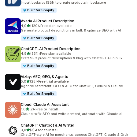
Import books by ISBN to create products in bookstore
Built for Shopify
Avada AI Product Description
5 yıldız üzerinden
4,9
(120)
•
Free plan available
toplam 120 değerlendirme
Generate product descriptions in bulk & optimize SEO with AI
Built for Shopify
ChatGPT‑AI Product Description
5 yıldız üzerinden
4,9
(331)
•
Free plan available
toplam 331 değerlendirme
Craft SEO product descriptions & blog with ChatGPT AI in bulk
Built for Shopify
Vizby: AEO, GEO, & Agents
5 yıldız üzerinden
5,0
(25)
•
Free trial available
toplam 25 değerlendirme
Agentic Storefront: GEO & AEO for ChatGPT, Gemini & Claude
Built for Shopify
Cloud: Claude Ai Assistant
5 yıldız üzerinden
1,0
(2)
•
Free to install
toplam 2 değerlendirme
Claude to fix SEO and write content, automate with Claude ai
ChatGPT: Chatbot & AI Writer
5 yıldız üzerinden
3,0
(3)
•
Free to install
toplam 3 değerlendirme
ChatGPT-style AI for merchants: access ChatGPT, Claude & Grok