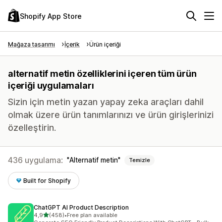
Shopify App Store
Mağaza tasarımı
İçerik
Ürün içeriği
alternatif metin özelliklerini içeren tüm ürün
içeriği uygulamaları
Sizin için metin yazan yapay zeka araçları dahil
olmak üzere ürün tanımlarınızı ve ürün girişlerinizi
özelleştirin.
436 uygulama:
Alternatif metin
Temizle
Built for Shopify
ChatGPT AI Product Description
5 yıldız üzerinden
4,9
(458)
•
Free plan available
toplam 458 değerlendirme