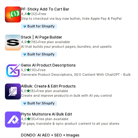
PF: Sticky Add To Cart Bar
5 yıldız üzerinden
4,4
(32)
•
Free
toplam 32 değerlendirme
Skip to checkout via buy now button, hide Apple Pay & PayPal
Built for Shopify
Stack | AI Page Builder
5 yıldız üzerinden
4,9
(16)
•
Free plan available
toplam 16 değerlendirme
AI that builds your product pages, bundles, and upsells
Built for Shopify
Genix AI Product Descriptions
5 yıldız üzerinden
5,0
(10)
•
Free
toplam 10 değerlendirme
Generate Product Descriptions, SEO Content With ChatGPT - Bulk
AIBulk: Create & Edit Products
5 yıldız üzerinden
5,0
(8)
•
Free plan available
toplam 8 değerlendirme
Create and improve products in bulk with AI you control.
Built for Shopify
Plytix Multistore AI Bulk Edit
5 yıldız üzerinden
4,6
(9)
•
Free plan available
toplam 9 değerlendirme
Fill gaps, translate & sync product content to all your stores
DONDO: AI AEO + SEO + Images