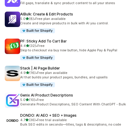
共有 9 則評價
Fill gaps, translate & sync product content to all your stores
AIBulk: Create & Edit Products
滿分 5 顆星
5.0
(8)
•
Free plan available
共有 8 則評價
Create and improve products in bulk with AI you control.
Built for Shopify
PF: Sticky Add To Cart Bar
滿分 5 顆星
4.4
(32)
•
Free
共有 32 則評價
Skip to checkout via buy now button, hide Apple Pay & PayPal
Built for Shopify
Stack | AI Page Builder
滿分 5 顆星
4.9
(16)
•
Free plan available
共有 16 則評價
AI that builds your product pages, bundles, and upsells
Built for Shopify
Genix AI Product Descriptions
滿分 5 顆星
5.0
(10)
•
Free
共有 10 則評價
Generate Product Descriptions, SEO Content With ChatGPT - Bulk
DONDO: AI AEO + SEO + Images
滿分 5 顆星
4.7
(36)
•
Free trial available
共有 36 則評價
Bulk SEO edits in seconds—titles, tags & descriptions, no code