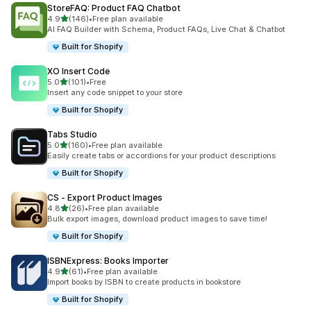
StoreFAQ: Product FAQ Chatbot
滿分 5 顆星
4.9
(146)
•
Free plan available
共有 146 則評價
AI FAQ Builder with Schema, Product FAQs, Live Chat & Chatbot
Built for Shopify
XO Insert Code
滿分 5 顆星
5.0
(101)
•
Free
共有 101 則評價
Insert any code snippet to your store
Built for Shopify
Tabs Studio
滿分 5 顆星
5.0
(160)
•
Free plan available
共有 160 則評價
Easily create tabs or accordions for your product descriptions
Built for Shopify
CS ‑ Export Product Images
滿分 5 顆星
4.8
(26)
•
Free plan available
共有 26 則評價
Bulk export images, download product images to save time!
Built for Shopify
ISBNExpress: Books Importer
滿分 5 顆星
4.9
(61)
•
Free plan available
共有 61 則評價
Import books by ISBN to create products in bookstore
Built for Shopify