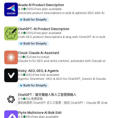
Avada AI Product Description
滿分 5 顆星
4.9
(120)
•
Free plan available
共有 120 則評價
Generate product descriptions in bulk & optimize SEO with AI
Built for Shopify
ChatGPT‑AI Product Description
滿分 5 顆星
4.9
(331)
•
Free plan available
共有 331 則評價
Craft SEO product descriptions & blog with ChatGPT AI in bulk
Built for Shopify
Cloud: Claude Ai Assistant
滿分 5 顆星
1.0
(1)
•
Free to install
共有 1 則評價
Claude to fix SEO and write content, automate with Claude ai
Vizby: AEO, GEO, & Agents
滿分 5 顆星
5.0
(25)
•
Free trial available
共有 25 則評價
Agentic Storefront: GEO & AEO for ChatGPT, Gemini & Claude
Built for Shopify
ChatGPT：聊天機器人和人工智慧撰稿人
滿分 5 顆星
3.0
(3)
•
免費安裝
共有 3 則評價
面向商家的 ChatGPT 式人工智慧：造訪 ChatGPT、Claude 和 Grok
Plytix Multistore AI Bulk Edit
滿分 5 顆星
4.6
(9)
•
Free plan available