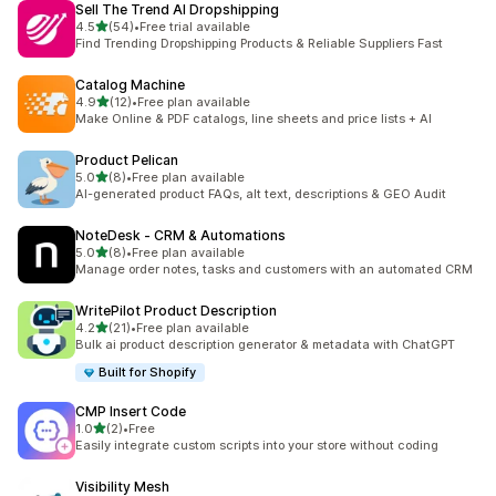
Sell The Trend AI Dropshipping
滿分 5 顆星
4.5
(54)
•
Free trial available
共有 54 則評價
Find Trending Dropshipping Products & Reliable Suppliers Fast
Catalog Machine
滿分 5 顆星
4.9
(12)
•
Free plan available
共有 12 則評價
Make Online & PDF catalogs, line sheets and price lists + AI
Product Pelican
滿分 5 顆星
5.0
(8)
•
Free plan available
共有 8 則評價
AI-generated product FAQs, alt text, descriptions & GEO Audit
NoteDesk ‑ CRM & Automations
滿分 5 顆星
5.0
(8)
•
Free plan available
共有 8 則評價
Manage order notes, tasks and customers with an automated CRM
WritePilot Product Description
滿分 5 顆星
4.2
(21)
•
Free plan available
共有 21 則評價
Bulk ai product description generator & metadata with ChatGPT
Built for Shopify
CMP Insert Code
滿分 5 顆星
1.0
(2)
•
Free
共有 2 則評價
Easily integrate custom scripts into your store without coding
Visibility Mesh