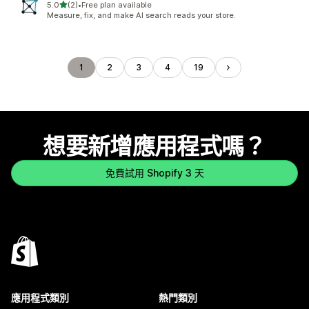
滿分 5 顆星
5.0
(2)
•
Free plan available
共有 2 則評價
Measure, fix, and make AI search reads your store.
1
2
3
4
19
想要新增應用程式嗎？
免費試用 Shopify 3 天
應用程式類別
熱門類別