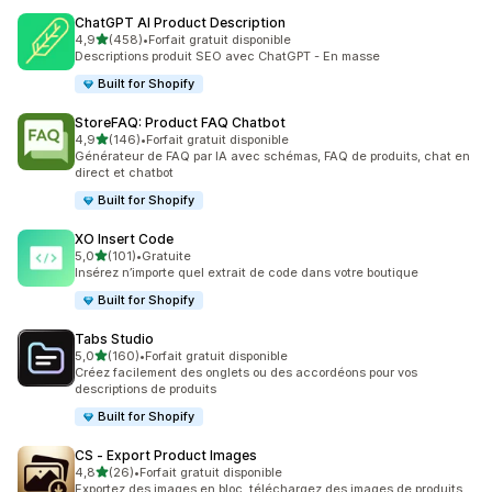
ChatGPT AI Product Description
étoile(s) sur 5
4,9
(458)
•
Forfait gratuit disponible
458 avis au total
Descriptions produit SEO avec ChatGPT - En masse
Built for Shopify
StoreFAQ: Product FAQ Chatbot
étoile(s) sur 5
4,9
(146)
•
Forfait gratuit disponible
146 avis au total
Générateur de FAQ par IA avec schémas, FAQ de produits, chat en
direct et chatbot
Built for Shopify
XO Insert Code
étoile(s) sur 5
5,0
(101)
•
Gratuite
101 avis au total
Insérez n’importe quel extrait de code dans votre boutique
Built for Shopify
Tabs Studio
étoile(s) sur 5
5,0
(160)
•
Forfait gratuit disponible
160 avis au total
Créez facilement des onglets ou des accordéons pour vos
descriptions de produits
Built for Shopify
CS ‑ Export Product Images
étoile(s) sur 5
4,8
(26)
•
Forfait gratuit disponible
26 avis au total
Exportez des images en bloc, téléchargez des images de produits