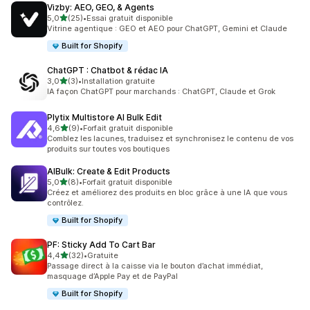
Vizby: AEO, GEO, & Agents
étoile(s) sur 5
5,0
(25)
•
Essai gratuit disponible
25 avis au total
Vitrine agentique : GEO et AEO pour ChatGPT, Gemini et Claude
Built for Shopify
ChatGPT : Chatbot & rédac IA
étoile(s) sur 5
3,0
(3)
•
Installation gratuite
3 avis au total
IA façon ChatGPT pour marchands : ChatGPT, Claude et Grok
Plytix Multistore AI Bulk Edit
étoile(s) sur 5
4,6
(9)
•
Forfait gratuit disponible
9 avis au total
Comblez les lacunes, traduisez et synchronisez le contenu de vos
produits sur toutes vos boutiques
AIBulk: Create & Edit Products
étoile(s) sur 5
5,0
(8)
•
Forfait gratuit disponible
8 avis au total
Créez et améliorez des produits en bloc grâce à une IA que vous
contrôlez.
Built for Shopify
PF: Sticky Add To Cart Bar
étoile(s) sur 5
4,4
(32)
•
Gratuite
32 avis au total
Passage direct à la caisse via le bouton d’achat immédiat,
masquage d’Apple Pay et de PayPal
Built for Shopify