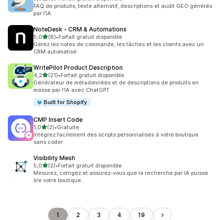
8 avis au total
FAQ de produits, texte alternatif, descriptions et audit GEO générés
par l’IA
NoteDesk ‑ CRM & Automations
étoile(s) sur 5
5,0
(8)
•
Forfait gratuit disponible
8 avis au total
Gérez les notes de commande, les tâches et les clients avec un
CRM automatisé
WritePilot Product Description
étoile(s) sur 5
4,2
(21)
•
Forfait gratuit disponible
21 avis au total
Générateur de métadonnées et de descriptions de produits en
masse par l’IA avec ChatGPT
Built for Shopify
CMP Insert Code
étoile(s) sur 5
1,0
(2)
•
Gratuite
2 avis au total
Intégrez facilement des scripts personnalisés à votre boutique
sans coder
Visibility Mesh
étoile(s) sur 5
5,0
(2)
•
Forfait gratuit disponible
2 avis au total
Mesurez, corrigez et assurez-vous que la recherche par IA puisse
lire votre boutique.
1
2
3
4
19