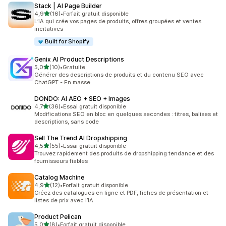
Stack | AI Page Builder
étoile(s) sur 5
4,9
(16)
•
Forfait gratuit disponible
16 avis au total
L’IA qui crée vos pages de produits, offres groupées et ventes
incitatives
Built for Shopify
Genix AI Product Descriptions
étoile(s) sur 5
5,0
(10)
•
Gratuite
10 avis au total
Générer des descriptions de produits et du contenu SEO avec
ChatGPT - En masse
DONDO: AI AEO + SEO + Images
étoile(s) sur 5
4,7
(36)
•
Essai gratuit disponible
36 avis au total
Modifications SEO en bloc en quelques secondes : titres, balises et
descriptions, sans code
Sell The Trend AI Dropshipping
étoile(s) sur 5
4,5
(55)
•
Essai gratuit disponible
55 avis au total
Trouvez rapidement des produits de dropshipping tendance et des
fournisseurs fiables
Catalog Machine
étoile(s) sur 5
4,9
(12)
•
Forfait gratuit disponible
12 avis au total
Créez des catalogues en ligne et PDF, fiches de présentation et
listes de prix avec l’IA
Product Pelican
étoile(s) sur 5
5,0
(8)
•
Forfait gratuit disponible