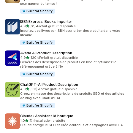
pour gagner du temps !
Built for Shopify
ISBNExpress: Books Importer
étoile(s) sur 5
4,9
(61)
•
Forfait gratuit disponible
61 avis au total
Importez des livres par ISBN pour créer des produits dans votre
librairie
Built for Shopify
Avada AI Product Description
étoile(s) sur 5
4,9
(120)
•
Forfait gratuit disponible
120 avis au total
Générez des descriptions de produits en bloc et optimisez le
référencement grâce à l’IA
Built for Shopify
ChatGPT‑AI Product Description
étoile(s) sur 5
4,9
(331)
•
Forfait gratuit disponible
331 avis au total
Créez en masse des descriptions de produits SEO et des articles
de blog avec ChatGPT AI
Built for Shopify
Claude : Assistant IA boutique
étoile(s) sur 5
1,0
(1)
•
Installation gratuite
1 avis au total
Claude corrige le SEO et crée contenus et campagnes avec l'IA