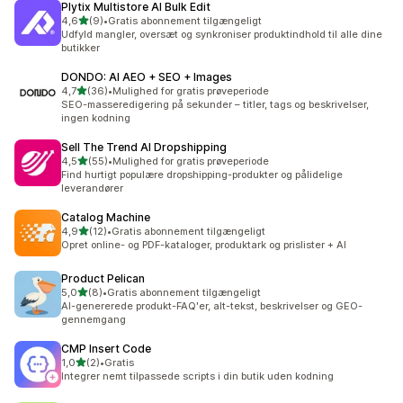
Plytix Multistore AI Bulk Edit
ud af 5 stjerner
4,6
(9)
•
Gratis abonnement tilgængeligt
9 anmeldelser i alt
Udfyld mangler, oversæt og synkroniser produktindhold til alle dine
butikker
DONDO: AI AEO + SEO + Images
ud af 5 stjerner
4,7
(36)
•
Mulighed for gratis prøveperiode
36 anmeldelser i alt
SEO-masseredigering på sekunder – titler, tags og beskrivelser,
ingen kodning
Sell The Trend AI Dropshipping
ud af 5 stjerner
4,5
(55)
•
Mulighed for gratis prøveperiode
55 anmeldelser i alt
Find hurtigt populære dropshipping-produkter og pålidelige
leverandører
Catalog Machine
ud af 5 stjerner
4,9
(12)
•
Gratis abonnement tilgængeligt
12 anmeldelser i alt
Opret online- og PDF-kataloger, produktark og prislister + AI
Product Pelican
ud af 5 stjerner
5,0
(8)
•
Gratis abonnement tilgængeligt
8 anmeldelser i alt
AI-genererede produkt-FAQ'er, alt-tekst, beskrivelser og GEO-
gennemgang
CMP Insert Code
ud af 5 stjerner
1,0
(2)
•
Gratis
2 anmeldelser i alt
Integrer nemt tilpassede scripts i din butik uden kodning