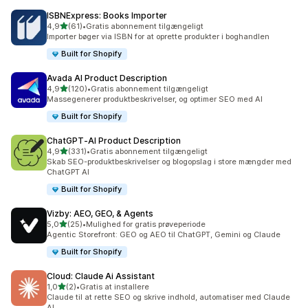
ISBNExpress: Books Importer
ud af 5 stjerner
4,9
(61)
•
Gratis abonnement tilgængeligt
61 anmeldelser i alt
Importer bøger via ISBN for at oprette produkter i boghandlen
Built for Shopify
Avada AI Product Description
ud af 5 stjerner
4,9
(120)
•
Gratis abonnement tilgængeligt
120 anmeldelser i alt
Massegenerer produktbeskrivelser, og optimer SEO med AI
Built for Shopify
ChatGPT‑AI Product Description
ud af 5 stjerner
4,9
(331)
•
Gratis abonnement tilgængeligt
331 anmeldelser i alt
Skab SEO-produktbeskrivelser og blogopslag i store mængder med
ChatGPT AI
Built for Shopify
Vizby: AEO, GEO, & Agents
ud af 5 stjerner
5,0
(25)
•
Mulighed for gratis prøveperiode
25 anmeldelser i alt
Agentic Storefront: GEO og AEO til ChatGPT, Gemini og Claude
Built for Shopify
Cloud: Claude Ai Assistant
ud af 5 stjerner
1,0
(2)
•
Gratis at installere
2 anmeldelser i alt
Claude til at rette SEO og skrive indhold, automatiser med Claude
AI