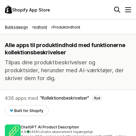
Shopify App Store
Butiksdesign
Indhold
Produktindhold
Alle apps til produktindhold med funktionerne
kollektionsbeskrivelser
Tilpas dine produktbeskrivelser og
produktsider, herunder med AI-værktøjer, der
skriver dem for dig.
436 apps med
Kollektionsbeskrivelser
Ryd
Built for Shopify
ChatGPT AI Product Description
ud af 5 stjerner
4,9
(458)
•
Gratis abonnement tilgængeligt
458 anmeldelser i alt