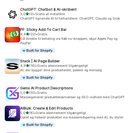
ChatGPT: Chatbot & AI‑skribent
ud af 5 stjerner
3,0
(3)
•
Gratis at installere
3 anmeldelser i alt
ChatGPT-lignende AI til forhandlere: ChatGPT, Claude og Grok
PF: Sticky Add To Cart Bar
ud af 5 stjerner
4,4
(32)
•
Gratis
32 anmeldelser i alt
Gå direkte til betaling via Køb nu-knappen, skjul Apple Pay og
PayPal
Built for Shopify
Stack | AI Page Builder
ud af 5 stjerner
4,9
(16)
•
Gratis abonnement tilgængeligt
16 anmeldelser i alt
AI, der bygger dine produktsider, pakker og mersalg
Built for Shopify
Genix AI Product Descriptions
ud af 5 stjerner
5,0
(10)
•
Gratis
10 anmeldelser i alt
Massegenerer produktbeskrivelser og SEO-indhold med ChatGPT
AIBulk: Create & Edit Products
ud af 5 stjerner
5,0
(8)
•
Gratis abonnement tilgængeligt
8 anmeldelser i alt
Opret og forbedr produkter via masseredigering med AI, du styrer.
Built for Shopify