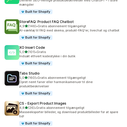
Generer SEO-venlige produktbeskrivelser med ChatGPT – i store
mængder
Built for Shopify
StoreFAQ: Product FAQ Chatbot
ud af 5 stjerner
4,9
(146)
•
Gratis abonnement tilgængeligt
146 anmeldelser i alt
AI-værktøj til FAQ med skema, produkt-FAQ'er, livechat og chatbot
Built for Shopify
XO Insert Code
ud af 5 stjerner
5,0
(101)
•
Gratis
101 anmeldelser i alt
Indsæt ethvert kodestykke i din butik
Built for Shopify
Tabs Studio
ud af 5 stjerner
5,0
(160)
•
Gratis abonnement tilgængeligt
160 anmeldelser i alt
Opret nemt faner eller harmonikamenuer til dine
produktbeskrivelser
Built for Shopify
CS ‑ Export Product Images
ud af 5 stjerner
4,8
(26)
•
Gratis abonnement tilgængeligt
26 anmeldelser i alt
Masseeksporter billeder, og download produktbilleder for at spare
tid!
Built for Shopify