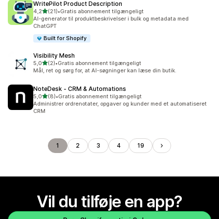
WritePilot Product Description
ud af 5 stjerner
4,2
(21)
•
Gratis abonnement tilgængeligt
21 anmeldelser i alt
AI-generator til produktbeskrivelser i bulk og metadata med
ChatGPT
Built for Shopify
Visibility Mesh
ud af 5 stjerner
5,0
(2)
•
Gratis abonnement tilgængeligt
2 anmeldelser i alt
Mål, ret og sørg for, at AI-søgninger kan læse din butik.
NoteDesk ‑ CRM & Automations
ud af 5 stjerner
5,0
(8)
•
Gratis abonnement tilgængeligt
8 anmeldelser i alt
Administrer ordrenotater, opgaver og kunder med et automatiseret
CRM
1
2
3
4
19
Vil du tilføje en app?