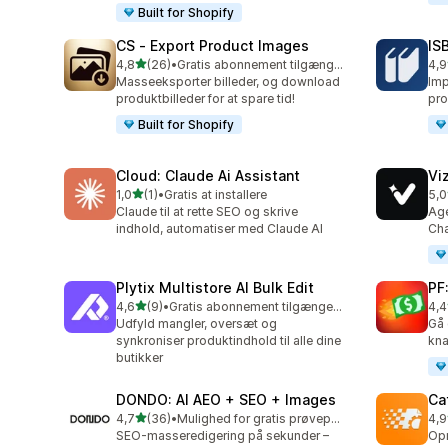
Built for Shopify
CS ‑ Export Product Images
IS
ud af 5 stjerner
4,8
(26)
•
Gratis abonnement tilgængeligt
4,9
26 anmeldelser i alt
60 
Masseeksporter billeder, og download
Imp
produktbilleder for at spare tid!
pro
Built for Shopify
Cloud: Claude Ai Assistant
Vi
ud af 5 stjerner
1,0
(1)
•
Gratis at installere
5,0
1 anmeldelser i alt
25 
Claude til at rette SEO og skrive
Age
indhold, automatiser med Claude AI
Cha
Plytix Multistore AI Bulk Edit
PF
ud af 5 stjerner
4,6
(9)
•
Gratis abonnement tilgængeligt
4,4
9 anmeldelser i alt
32 
Udfyld mangler, oversæt og
Gå 
synkroniser produktindhold til alle dine
kna
butikker
DONDO: AI AEO + SEO + Images
Ca
ud af 5 stjerner
4,7
(36)
•
Mulighed for gratis prøveperiode
4,9
36 anmeldelser i alt
12 
SEO-masseredigering på sekunder –
Opr