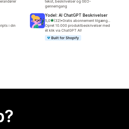
verandører
tekst, beskrivelser og GEO-
gennemgang
Yodel: AI ChatGPT Beskrivelser
ud af 5 stjerner
5,0
(32)
•
Gratis abonnement tilgængeligt
32 anmeldelser i alt
ipts i din
Opret 10.000 produktbeskrivelser med
ét klik via ChatGPT AI!
Built for Shopify
p?