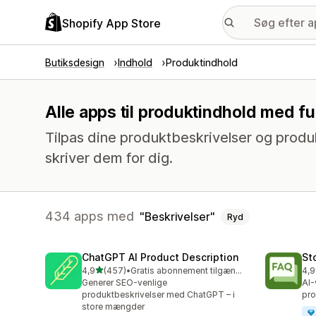
Shopify App Store
Butiksdesign
Indhold
Produktindhold
Alle apps til produktindhold med f
Tilpas dine produktbeskrivelser og produ
skriver dem for dig.
434 apps med
Beskrivelser
Ryd
ChatGPT AI Product Description
St
ud af 5 stjerner
4,9
(457)
•
Gratis abonnement tilgængeligt
4,9
457 anmeldelser i alt
145
Generer SEO-venlige
AI-
produktbeskrivelser med ChatGPT – i
pro
store mængder