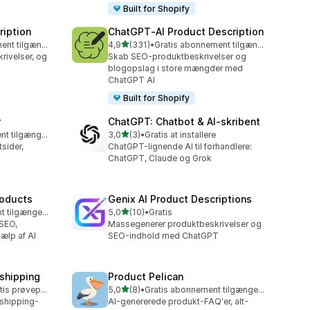
Built for Shopify
ription
ChatGPT‑AI Product Description
ud af 5 stjerner
Gratis abonnement tilgængeligt
4,9
(331)
•
Gratis abonnement tilgængeligt
331 anmeldelser i alt
ivelser, og
Skab SEO-produktbeskrivelser og
blogopslag i store mængder med
ChatGPT AI
Built for Shopify
r
ChatGPT: Chatbot & AI‑skribent
ud af 5 stjerner
Gratis abonnement tilgængeligt
3,0
(3)
•
Gratis at installere
3 anmeldelser i alt
sider,
ChatGPT-lignende AI til forhandlere:
ChatGPT, Claude og Grok
roducts
Genix AI Product Descriptions
ud af 5 stjerner
Gratis abonnement tilgængeligt
5,0
(10)
•
Gratis
10 anmeldelser i alt
 SEO,
Massegenerer produktbeskrivelser og
ælp af AI
SEO-indhold med ChatGPT
pshipping
Product Pelican
ud af 5 stjerner
Mulighed for gratis prøveperiode
5,0
(8)
•
Gratis abonnement tilgængeligt
8 anmeldelser i alt
pshipping-
AI-genererede produkt-FAQ'er, alt-