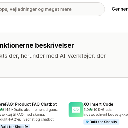
Gennem
unktionerne beskrivelser
ktsider, herunder med AI-værktøjer, der
oreFAQ: Product FAQ Chatbot
XO Insert Code
ud af 5 stjerner
ud af 5 stjerner
(145)
•
Gratis abonnement tilgængeligt
5,0
(101)
•
Gratis
 anmeldelser i alt
101 anmeldelser i alt
værktøj til FAQ med skema,
Indsæt ethvert kodestykke 
dukt-FAQ'er, livechat og chatbot
Built for Shopify
Built for Shopify