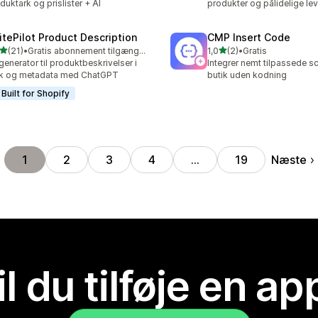
duktark og prislister + AI
produkter og pålidelige le
itePilot Product Description
CMP Insert Code
ud af 5 stjerner
ud af 5 stjerner
(21)
•
Gratis abonnement tilgængeligt
1,0
(2)
•
Gratis
anmeldelser i alt
2 anmeldelser i alt
generator til produktbeskrivelser i
Integrer nemt tilpassede scr
lk og metadata med ChatGPT
butik uden kodning
Built for Shopify
Næste
1
2
3
4
…
19
il du tilføje en ap