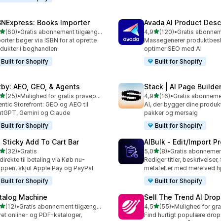
BNExpress: Books Importer
Avada AI Product Desc
ud af 5 stjerner
ud af 5 stjerner
(60)
•
Gratis abonnement tilgængeligt
4,9
(120)
•
anmeldelser i alt
120 anmeldelser i alt
orter bøger via ISBN for at oprette
Massegenerer produktbeskr
dukter i boghandlen
optimer SEO med AI
Built for Shopify
Built for Shopify
zby: AEO, GEO, & Agents
Stack | AI Page Builde
ud af 5 stjerner
ud af 5 stjerner
(25)
•
Mulighed for gratis prøveperiode
4,9
(16)
•
anmeldelser i alt
16 anmeldelser i alt
ntic Storefront: GEO og AEO til
AI, der bygger dine produkt
tGPT, Gemini og Claude
pakker og mersalg
Built for Shopify
Built for Shopify
: Sticky Add To Cart Bar
AIBulk ‑ Edit/Import P
ud af 5 stjerner
ud af 5 stjerner
(32)
•
Gratis
5,0
(8)
•
anmeldelser i alt
8 anmeldelser i alt
direkte til betaling via Køb nu-
Rediger titler, beskrivelser,
ppen, skjul Apple Pay og PayPal
metafelter med mere ved hj
Built for Shopify
Built for Shopify
talog Machine
Sell The Trend AI Dro
ud af 5 stjerner
ud af 5 stjerner
(12)
•
Gratis abonnement tilgængeligt
4,5
(55)
•
anmeldelser i alt
55 anmeldelser i alt
et online- og PDF-kataloger,
Find hurtigt populære dro