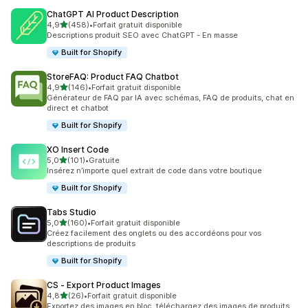
ChatGPT AI Product Description
étoile(s) sur 5
4,9
(458)
•
Forfait gratuit disponible
458 avis au total
Descriptions produit SEO avec ChatGPT - En masse
Built for Shopify
StoreFAQ: Product FAQ Chatbot
étoile(s) sur 5
4,9
(146)
•
Forfait gratuit disponible
146 avis au total
Générateur de FAQ par IA avec schémas, FAQ de produits, chat en
direct et chatbot
Built for Shopify
XO Insert Code
étoile(s) sur 5
5,0
(101)
•
Gratuite
101 avis au total
Insérez n’importe quel extrait de code dans votre boutique
Built for Shopify
Tabs Studio
étoile(s) sur 5
5,0
(160)
•
Forfait gratuit disponible
160 avis au total
Créez facilement des onglets ou des accordéons pour vos
descriptions de produits
Built for Shopify
CS ‑ Export Product Images
étoile(s) sur 5
4,8
(26)
•
Forfait gratuit disponible
26 avis au total
Exportez des images en bloc, téléchargez des images de produits