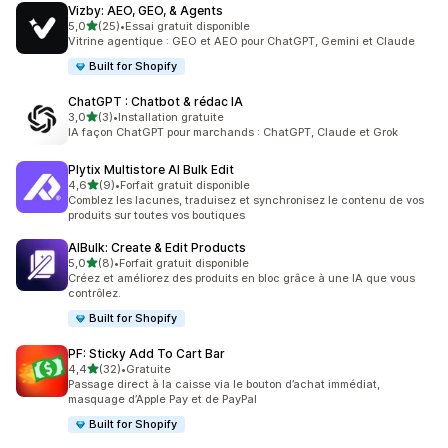
Vizby: AEO, GEO, & Agents
étoile(s) sur 5
5,0
(25)
•
Essai gratuit disponible
25 avis au total
Vitrine agentique : GEO et AEO pour ChatGPT, Gemini et Claude
Built for Shopify
ChatGPT : Chatbot & rédac IA
étoile(s) sur 5
3,0
(3)
•
Installation gratuite
3 avis au total
IA façon ChatGPT pour marchands : ChatGPT, Claude et Grok
Plytix Multistore AI Bulk Edit
étoile(s) sur 5
4,6
(9)
•
Forfait gratuit disponible
9 avis au total
Comblez les lacunes, traduisez et synchronisez le contenu de vos
produits sur toutes vos boutiques
AIBulk: Create & Edit Products
étoile(s) sur 5
5,0
(8)
•
Forfait gratuit disponible
8 avis au total
Créez et améliorez des produits en bloc grâce à une IA que vous
contrôlez.
Built for Shopify
PF: Sticky Add To Cart Bar
étoile(s) sur 5
4,4
(32)
•
Gratuite
32 avis au total
Passage direct à la caisse via le bouton d’achat immédiat,
masquage d’Apple Pay et de PayPal
Built for Shopify