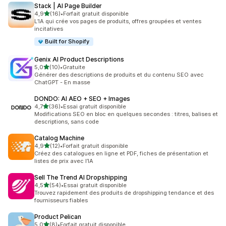
Stack | AI Page Builder
étoile(s) sur 5
4,9
(16)
•
Forfait gratuit disponible
16 avis au total
L’IA qui crée vos pages de produits, offres groupées et ventes
incitatives
Built for Shopify
Genix AI Product Descriptions
étoile(s) sur 5
5,0
(10)
•
Gratuite
10 avis au total
Générer des descriptions de produits et du contenu SEO avec
ChatGPT - En masse
DONDO: AI AEO + SEO + Images
étoile(s) sur 5
4,7
(36)
•
Essai gratuit disponible
36 avis au total
Modifications SEO en bloc en quelques secondes : titres, balises et
descriptions, sans code
Catalog Machine
étoile(s) sur 5
4,9
(12)
•
Forfait gratuit disponible
12 avis au total
Créez des catalogues en ligne et PDF, fiches de présentation et
listes de prix avec l’IA
Sell The Trend AI Dropshipping
étoile(s) sur 5
4,5
(54)
•
Essai gratuit disponible
54 avis au total
Trouvez rapidement des produits de dropshipping tendance et des
fournisseurs fiables
Product Pelican
étoile(s) sur 5
5,0
(8)
•
Forfait gratuit disponible