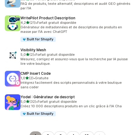
8 avis au total
FAQ de produits, texte alternatif, descriptions et audit GEO générés
par l’IA
WritePilot Product Description
étoile(s) sur 5
4,2
(21)
•
Forfait gratuit disponible
21 avis au total
Générateur de métadonnées et de descriptions de produits en
masse par l’IA avec ChatGPT
Built for Shopify
Visibility Mesh
étoile(s) sur 5
5,0
(2)
•
Forfait gratuit disponible
2 avis au total
Mesurez, corrigez et assurez-vous que la recherche par IA puisse
lire votre boutique.
CMP Insert Code
étoile(s) sur 5
1,0
(2)
•
Gratuite
2 avis au total
Intégrez facilement des scripts personnalisés à votre boutique
sans coder
Yodel : Générateur de descript
étoile(s) sur 5
5,0
(32)
•
Forfait gratuit disponible
32 avis au total
Créez 10 000 descriptions produits en un clic grâce à l’IA Cha
Built for Shopify