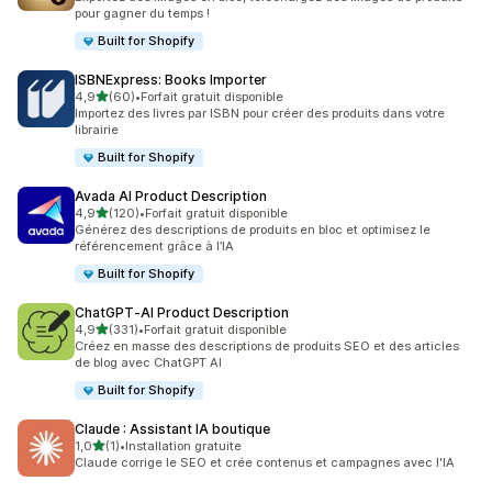
pour gagner du temps !
Built for Shopify
ISBNExpress: Books Importer
étoile(s) sur 5
4,9
(60)
•
Forfait gratuit disponible
60 avis au total
Importez des livres par ISBN pour créer des produits dans votre
librairie
Built for Shopify
Avada AI Product Description
étoile(s) sur 5
4,9
(120)
•
Forfait gratuit disponible
120 avis au total
Générez des descriptions de produits en bloc et optimisez le
référencement grâce à l’IA
Built for Shopify
ChatGPT‑AI Product Description
étoile(s) sur 5
4,9
(331)
•
Forfait gratuit disponible
331 avis au total
Créez en masse des descriptions de produits SEO et des articles
de blog avec ChatGPT AI
Built for Shopify
Claude : Assistant IA boutique
étoile(s) sur 5
1,0
(1)
•
Installation gratuite
1 avis au total
Claude corrige le SEO et crée contenus et campagnes avec l'IA