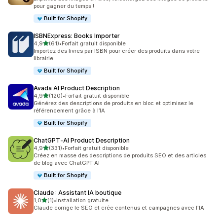
pour gagner du temps !
Built for Shopify
ISBNExpress: Books Importer
étoile(s) sur 5
4,9
(61)
•
Forfait gratuit disponible
61 avis au total
Importez des livres par ISBN pour créer des produits dans votre
librairie
Built for Shopify
Avada AI Product Description
étoile(s) sur 5
4,9
(120)
•
Forfait gratuit disponible
120 avis au total
Générez des descriptions de produits en bloc et optimisez le
référencement grâce à l’IA
Built for Shopify
ChatGPT‑AI Product Description
étoile(s) sur 5
4,9
(331)
•
Forfait gratuit disponible
331 avis au total
Créez en masse des descriptions de produits SEO et des articles
de blog avec ChatGPT AI
Built for Shopify
Claude : Assistant IA boutique
étoile(s) sur 5
1,0
(1)
•
Installation gratuite
1 avis au total
Claude corrige le SEO et crée contenus et campagnes avec l'IA