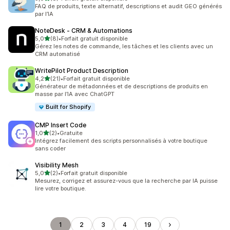
8 avis au total
FAQ de produits, texte alternatif, descriptions et audit GEO générés
par l’IA
NoteDesk ‑ CRM & Automations
étoile(s) sur 5
5,0
(8)
•
Forfait gratuit disponible
8 avis au total
Gérez les notes de commande, les tâches et les clients avec un
CRM automatisé
WritePilot Product Description
étoile(s) sur 5
4,2
(21)
•
Forfait gratuit disponible
21 avis au total
Générateur de métadonnées et de descriptions de produits en
masse par l’IA avec ChatGPT
Built for Shopify
CMP Insert Code
étoile(s) sur 5
1,0
(2)
•
Gratuite
2 avis au total
Intégrez facilement des scripts personnalisés à votre boutique
sans coder
Visibility Mesh
étoile(s) sur 5
5,0
(2)
•
Forfait gratuit disponible
2 avis au total
Mesurez, corrigez et assurez-vous que la recherche par IA puisse
lire votre boutique.
1
2
3
4
19