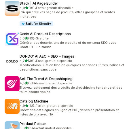
Stack | AI Page Builder
étoile(s) sur 5
4,9
(16)
•
Forfait gratuit disponible
16 avis au total
L’IA qui crée vos pages de produits, offres groupées et ventes
incitatives
Built for Shopify
Genix AI Product Descriptions
étoile(s) sur 5
5,0
(10)
•
Gratuite
10 avis au total
Générer des descriptions de produits et du contenu SEO avec
ChatGPT - En masse
DONDO: AI AEO + SEO + Images
étoile(s) sur 5
4,7
(36)
•
Essai gratuit disponible
36 avis au total
Modifications SEO en bloc en quelques secondes : titres, balises et
descriptions, sans code
Sell The Trend AI Dropshipping
étoile(s) sur 5
4,5
(54)
•
Essai gratuit disponible
54 avis au total
Trouvez rapidement des produits de dropshipping tendance et des
fournisseurs fiables
Catalog Machine
étoile(s) sur 5
4,9
(12)
•
Forfait gratuit disponible
12 avis au total
Créez des catalogues en ligne et PDF, fiches de présentation et
listes de prix avec l’IA
Product Pelican
étoile(s) sur 5
5,0
(8)
•
Forfait gratuit disponible